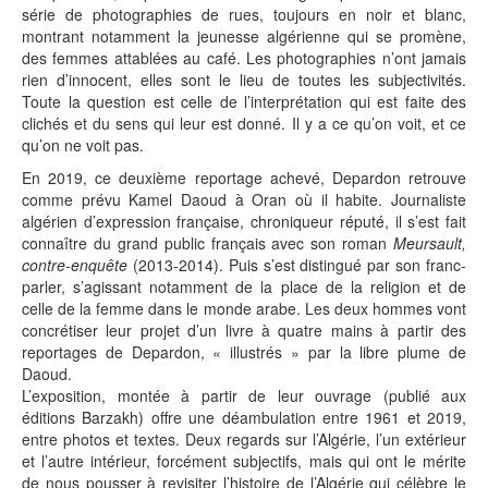
série de photographies de rues, toujours en noir et blanc,
montrant notamment la jeunesse algérienne qui se promène,
des femmes attablées au café. Les photographies n’ont jamais
rien d’innocent, elles sont le lieu de toutes les subjectivités.
Toute la question est celle de l’interprétation qui est faite des
clichés et du sens qui leur est donné. Il y a ce qu’on voit, et ce
qu’on ne voit pas.
En 2019, ce deuxième reportage achevé, Depardon retrouve
comme prévu Kamel Daoud à Oran où il habite. Journaliste
algérien d’expression française, chroniqueur réputé, il s’est fait
connaître du grand public français avec son roman
Meursault,
contre-enquête
(2013-2014). Puis s’est distingué par son franc-
parler, s’agissant notamment de la place de la religion et de
celle de la femme dans le monde arabe. Les deux hommes vont
concrétiser leur projet d’un livre à quatre mains à partir des
reportages de Depardon, « illustrés » par la libre plume de
Daoud.
L’exposition, montée à partir de leur ouvrage (publié aux
éditions Barzakh) offre une déambulation entre 1961 et 2019,
entre photos et textes. Deux regards sur l’Algérie, l’un extérieur
et l’autre intérieur, forcément subjectifs, mais qui ont le mérite
de nous pousser à revisiter l’histoire de l’Algérie qui célèbre le