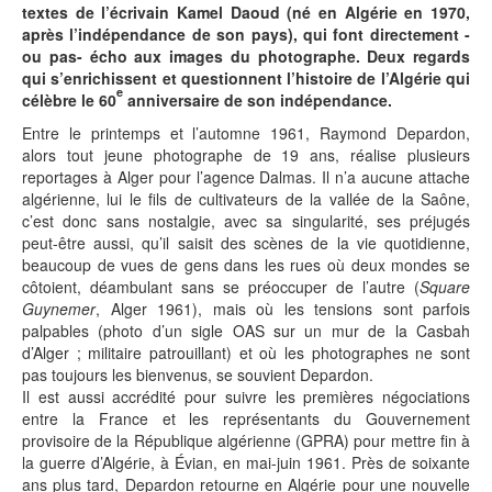
textes de l’écrivain Kamel Daoud (né en Algérie en 1970,
après l’indépendance de son pays), qui font directement -
ou pas- écho aux images du photographe. Deux regards
qui s’enrichissent et questionnent l’histoire de l’Algérie qui
e
célèbre le 60
anniversaire de son indépendance.
Entre le printemps et l’automne 1961, Raymond Depardon,
alors tout jeune photographe de 19 ans, réalise plusieurs
reportages à Alger pour l’agence Dalmas. Il n’a aucune attache
algérienne, lui le fils de cultivateurs de la vallée de la Saône,
c’est donc sans nostalgie, avec sa singularité, ses préjugés
peut-être aussi, qu’il saisit des scènes de la vie quotidienne,
beaucoup de vues de gens dans les rues où deux mondes se
côtoient, déambulant sans se préoccuper de l’autre (
Square
Guynemer
, Alger 1961), mais où les tensions sont parfois
palpables (photo d’un sigle OAS sur un mur de la Casbah
d’Alger ; militaire patrouillant) et où les photographes ne sont
pas toujours les bienvenus, se souvient Depardon.
Il est aussi accrédité pour suivre les premières négociations
entre la France et les représentants du Gouvernement
provisoire de la République algérienne (GPRA) pour mettre fin à
la guerre d’Algérie, à Évian, en mai-juin 1961. Près de soixante
ans plus tard, Depardon retourne en Algérie pour une nouvelle