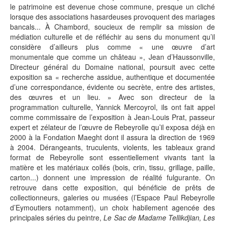
le patrimoine est devenue chose commune, presque un cliché
lorsque des associations hasardeuses provoquent des mariages
bancals... À Chambord, soucieux de remplir sa mission de
médiation culturelle et de réfléchir au sens du monument qu’il
considère d’ailleurs plus comme « une œuvre d’art
monumentale que comme un château », Jean d’Haussonville,
Directeur général du Domaine national, poursuit avec cette
exposition sa « recherche assidue, authentique et documentée
d’une correspondance, évidente ou secrète, entre des artistes,
des œuvres et un lieu. » Avec son directeur de la
programmation culturelle, Yannick Mercoyrol, ils ont fait appel
comme commissaire de l’exposition à Jean-Louis Prat, passeur
expert et zélateur de l’œuvre de Rebeyrolle qu’il exposa déjà en
2000 à la Fondation Maeght dont il assura la direction de 1969
à 2004. Dérangeants, truculents, violents, les tableaux grand
format de Rebeyrolle sont essentiellement vivants tant la
matière et les matériaux collés (bois, crin, tissu, grillage, paille,
carton...) donnent une impression de réalité fulgurante. On
retrouve dans cette exposition, qui bénéficie de prêts de
collectionneurs, galeries ou musées (l’Espace Paul Rebeyrolle
d’Eymoutiers notamment), un choix habilement agencée des
principales séries du peintre,
Le Sac de Madame Tellikdjian, Les