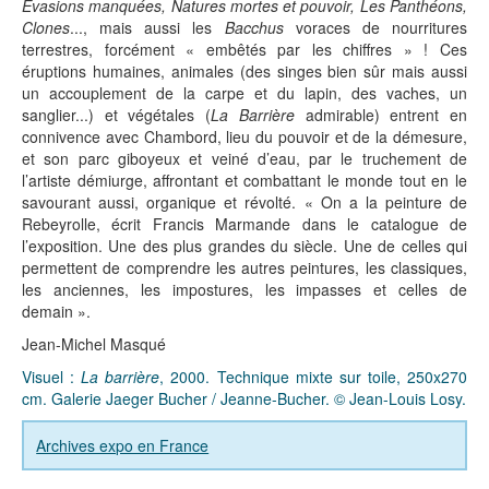
Evasions manquées, Natures mortes et pouvoir, Les Panthéons,
Clones
..., mais aussi les
Bacchus
voraces de nourritures
terrestres, forcément « embêtés par les chiffres » ! Ces
éruptions humaines, animales (des singes bien sûr mais aussi
un accouplement de la carpe et du lapin, des vaches, un
sanglier...) et végétales (
La Barrière
admirable) entrent en
connivence avec Chambord, lieu du pouvoir et de la démesure,
et son parc giboyeux et veiné d’eau, par le truchement de
l’artiste démiurge, affrontant et combattant le monde tout en le
savourant aussi, organique et révolté. « On a la peinture de
Rebeyrolle, écrit Francis Marmande dans le catalogue de
l’exposition. Une des plus grandes du siècle. Une de celles qui
permettent de comprendre les autres peintures, les classiques,
les anciennes, les impostures, les impasses et celles de
demain ».
Jean-Michel Masqué
Visuel :
La barrière
, 2000. Technique mixte sur toile, 250x270
cm. Galerie Jaeger Bucher / Jeanne-Bucher. © Jean-Louis Losy.
Archives expo en France