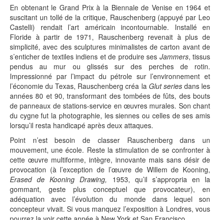
En obtenant le Grand Prix à la Biennale de Venise en 1964 et
suscitant un tollé de la critique, Rauschenberg (appuyé par Leo
Castelli) rendait l’art américain incontournable. Installé en
Floride à partir de 1971, Rauschenberg revenait à plus de
simplicité, avec des sculptures minimalistes de carton avant de
s’enticher de textiles indiens et de produire ses
Jammers
, tissus
pendus au mur ou glissés sur des perches de rotin.
Impressionné par l’impact du pétrole sur l’environnement et
l’économie du Texas, Rauschenberg créa la
Glut series
dans les
années 80 et 90, transformant des tombées de fûts, des bouts
de panneaux de stations-service en œuvres murales. Son chant
du cygne fut la photographie, les siennes ou celles de ses amis
lorsqu’il resta handicapé après deux attaques.
Point n’est besoin de classer Rauschenberg dans un
mouvement, une école. Reste la stimulation de se confronter à
cette œuvre multiforme, intègre, innovante mais sans désir de
provocation (à l’exception de l’œuvre de Willem de Kooning,
Erased de Kooning Drawing,
1953, qu’il s’appropria en la
gommant, geste plus conceptuel que provocateur), en
adéquation avec l’évolution du monde dans lequel son
concepteur vivait. Si vous manquez l’exposition à Londres, vous
pourrez la voir cette année à New York et San Francisco.