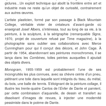
giclures…Un exploit technique qui abolit la frontière entre art et
industrie mais ne reste qu’un objet de curiosité, contrairement
aux autres œuvres.
L’artiste plasticien, formé par son passage à Black Mountain
College, véritable vivier de créateurs d’avant-garde où
enseignait Josef Albers, s’intéressa, tout au long de sa vie, à la
peinture, à la sculpture, à la sérigraphie (remarquable
Signs
,
1970, projet de couverture refusé par Time magazine), à la
photographie sans oublier ses collaborations avec Merce
Cunningham pour qui il conçut des décors, et John Cage. À
partir de 1954, abandonnant ses peintures monochromes, il se
lança dans les
Combines
, toiles peintes auxquelles il ajoutait
des objets divers.
Monogram
, 1955-1959 est probablement l’une de ses
incongruités les plus connues, avec sa chèvre ceinte d’un pneu,
piétinant une toile dans laquelle sont intégrés du tissu, du métal,
du bois, une balle de tennis. S’éloignant de la peinture-collage, il
illustre les trente-quatre Cantos de l’
Enfer
de Dante et parvient,
par cette combinaison d’aquarelle, de dessin et transfert au
dissolvant d’images de revues, à injecter une modernité
pessimiste dans le poème de Dante.