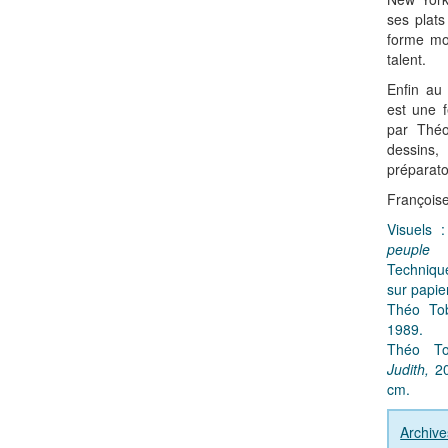
ses plat
forme mo
talent.
Enfin au
est une f
par Théo
dessins,
préparato
François
Visuels 
peuple 
Technique
sur papie
Théo Tob
1989.
Théo To
Judith,
20
cm.
Archiv