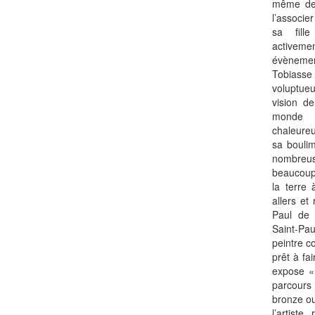
même des
l’associe
sa fill
activemen
évènemen
Tobias
voluptue
vision d
monde 
chaleureu
sa boulim
nombre
beaucoup,
la terre 
allers et
Paul de V
Saint-Pau
peintre 
prêt à fa
expose « 
parcour
bronze ou
l’artiste