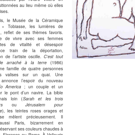
itionnées au lieu même où elles
ises.
ris, le Musée de la Céramique
 « Tobiasse, les lumières de
», reflet de ses thèmes favoris.
oie de vivre avec ses femmes
tes de vitalité et désespoir
e train de la déportation,
ion de l’artiste oscille.
C’est tout
le arraché à la terre
(1986)
ne famille de quatre personnes
s valises sur un quai. Une
 annonce l’espoir du nouveau
To America
; un couple et un
r le pont d’un navire. La bible
mais loin (
Sarah et les trois
rs
ou
Jérusalem pour
e
), les teintes roses orages et
se mêlent précieusement. Il
aussi Paris, bizarrement en
, réservant ses couleurs chaudes à
, Florence ou Rome. À Vallauris