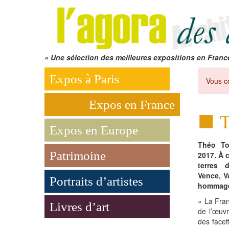
« Une sélection des meilleures expositions en Franc
Expos à Paris
Vous c
Expos en France
T
Expos en Europe
Théo To
Patrimoine
2017. À c
terres 
Vence, Va
Portraits d’artistes
hommag
« La Fran
Livres d’art
de l’œuv
des facet