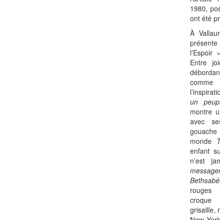
1980, pos
ont été pr
À Vallau
présente
l’Espoir 
Entre j
débordan
comme c
l’inspirat
un peup
montre u
avec se
gouache
monde
enfant su
n’est ja
message
Bethsabé
rouges 
croque 
grisaille
New York