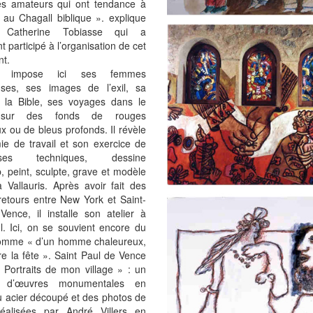
 amateurs qui ont tendance à
r au Chagall biblique ». explique
e Catherine Tobiasse qui a
t participé à l’organisation de cet
t.
se impose ici ses femmes
uses, ses images de l’exil, sa
e la Bible, ses voyages dans le
sur des fonds de rouges
x ou de bleus profonds. Il révèle
ie de travail et son exercice de
uses techniques, dessine
 peint, sculpte, grave et modèle
à Vallauris. Après avoir fait des
 retours entre New York et Saint-
ence, il installe son atelier à
l. Ici, on se souvient encore du
comme « d’un homme chaleureux,
ire la fête ». Saint Paul de Vence
Portraits de mon village » : un
s d’œuvres monumentales en
 acier découpé et des photos de
 réalisées par André Villers en