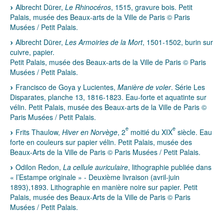
Albrecht Dürer,
Le Rhinocéros
, 1515, gravure bois. Petit
Palais, musée des Beaux-arts de la Ville de Paris © Paris
Musées / Petit Palais.
Albrecht Dürer,
Les Armoiries de la Mort
, 1501-1502, burin sur
cuivre, papier.
Petit Palais, musée des Beaux-arts de la Ville de Paris © Paris
Musées / Petit Palais.
Francisco de Goya y Lucientes,
Manière de voler
. Série Les
Disparates, planche 13, 1816-1823. Eau-forte et aquatinte sur
vélin. Petit Palais, musée des Beaux-arts de la Ville de Paris ©
Paris Musées / Petit Palais.
e
e
Frits Thaulow,
Hiver en Norvège
, 2
moitié du XIX
siècle. Eau
forte en couleurs sur papier vélin. Petit Palais, musée des
Beaux-Arts de la Ville de Paris © Paris Musées / Petit Palais.
Odilon Redon,
La cellule auriculaire
, lithographie publiée dans
« l’Estampe originale » - Deuxième livraison (avril-juin
1893),1893. Lithographie en manière noire sur papier. Petit
Palais, musée des Beaux-Arts de la Ville de Paris © Paris
Musées / Petit Palais.