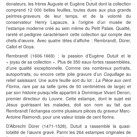
donateurs, les frères Auguste et Eugène Dutuit dont la collection
comprend 12 000 belles feuilles, toutes dues aux plus grands
peintres-graveurs de leur temps, et de la volonté du
conservateur Henry Lapauze, à l’origine d’un musée de
l’estampe moderne créé au sein même du Petit Palais. Qualité,
rareté et pedigree caractérisent cette collection qui compte des
chefs-d’œuvre. Avec quatre têtes d’affiche : Rembrandt, Dürer,
Callot et Goya.
Rembrandt (1606-1669) : la passion d’Eugène Dutuit et le
« joyau de sa collection ». Plus de 350 eaux-fortes rassemblées,
d’une qualité exceptionnelle. Comme ces nombreux portraits,
autoportraits, ou encore cette jolie gravure d’un
Coquillage
au
relief saisissant. Une autre feuille sort du lot :
La Pièce aux cent
Florins
, rare par sa taille (près de 50 centimètres de large) et
par son histoire puisqu’elle appartint à Dominique Vivant Denon,
premier directeur du Louvre. Cette estampe, dont le sujet est
Jésus guérissant les malades, doit son nom au fait que
Rembrandt l’échangea contre plusieurs pièces du graveur Marc-
Antoine Raimondi, pour une valeur totale de cent florins.
D’Albrecht Dürer (1471-1528), Dutuit a rassemblé la quasi-
totalité de l’œuvre gravé. Parmi les 264 estampes originales de