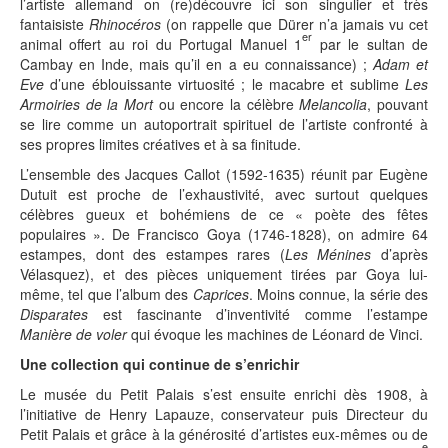
l’artiste allemand on (re)découvre ici son singulier et très
fantaisiste
Rhinocéros
(on rappelle que Dürer n’a jamais vu cet
er
animal offert au roi du Portugal Manuel 1
par le sultan de
Cambay en Inde, mais qu’il en a eu connaissance) ;
Adam et
Eve
d’une éblouissante virtuosité ; le macabre et sublime
Les
Armoiries de la Mort
ou encore la célèbre
Melancolia
, pouvant
se lire comme un autoportrait spirituel de l’artiste confronté à
ses propres limites créatives et à sa finitude.
L’ensemble des Jacques Callot (1592-1635) réunit par Eugène
Dutuit est proche de l’exhaustivité, avec surtout quelques
célèbres gueux et bohémiens de ce « poète des fêtes
populaires ». De Francisco Goya (1746-1828), on admire 64
estampes, dont des estampes rares (
Les Ménines
d’après
Vélasquez), et des pièces uniquement tirées par Goya lui-
même, tel que l’album des
Caprices
. Moins connue, la série des
Disparates
est fascinante d’inventivité comme l’estampe
Manière de voler
qui évoque les machines de Léonard de Vinci.
Une collection qui continue de s’enrichir
Le musée du Petit Palais s’est ensuite enrichi dès 1908, à
l’initiative de Henry Lapauze, conservateur puis Directeur du
Petit Palais et grâce à la générosité d’artistes eux-mêmes ou de
e