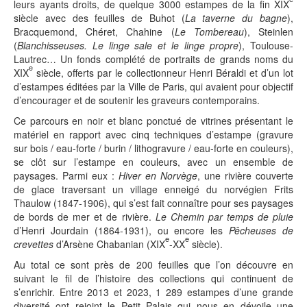
leurs ayants droits, de quelque 3000 estampes de la fin XIX
siècle avec des feuilles de Buhot (
La taverne du bagne
),
Bracquemond, Chéret, Chahine (
Le Tombereau
), Steinlen
(
Blanchisseuses. Le linge sale et le linge propre
), Toulouse-
Lautrec… Un fonds complété de portraits de grands noms du
e
XIX
siècle, offerts par le collectionneur Henri Béraldi et d’un lot
d’estampes éditées par la Ville de Paris, qui avaient pour objectif
d’encourager et de soutenir les graveurs contemporains.
Ce parcours en noir et blanc ponctué de vitrines présentant le
matériel en rapport avec cinq techniques d’estampe (gravure
sur bois / eau-forte / burin / lithogravure / eau-forte en couleurs),
se clôt sur l’estampe en couleurs, avec un ensemble de
paysages. Parmi eux :
Hiver en Norvège
, une rivière couverte
de glace traversant un village enneigé du norvégien Frits
Thaulow (1847-1906), qui s’est fait connaître pour ses paysages
de bords de mer et de rivière.
Le Chemin par temps de pluie
d’Henri Jourdain (1864-1931), ou encore les
Pêcheuses de
e
e
crevettes
d’Arsène Chabanian (XIX
-XX
siècle).
Au total ce sont près de 200 feuilles que l’on découvre en
suivant le fil de l’histoire des collections qui continuent de
s’enrichir. Entre 2013 et 2023, 1 289 estampes d’une grande
diversité ont rejoint le Petit Palais qui nous en dévoile une