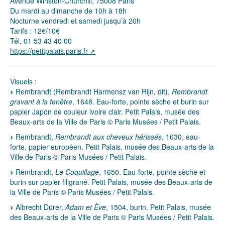
Avenue Winston-Churchill, 75008 Paris
Du mardi au dimanche de 10h à 18h
Nocturne vendredi et samedi jusqu’à 20h
Tarifs : 12€/10€
Tél. 01 53 43 40 00
https://petitpalais.paris.fr
Visuels :
Rembrandt (Rembrandt Harmensz van Rijn, dit),
Rembrandt
gravant à la fenêtre
, 1648. Eau-forte, pointe sèche et burin sur
papier Japon de couleur ivoire clair. Petit Palais, musée des
Beaux-arts de la Ville de Paris © Paris Musées / Petit Palais.
Rembrandt,
Rembrandt aux cheveux hérissés
, 1630, eau-
forte, papier européen. Petit Palais, musée des Beaux-arts de la
Ville de Paris © Paris Musées / Petit Palais.
Rembrandt,
Le Coquillage
, 1650. Eau-forte, pointe sèche et
burin sur papier filigrané. Petit Palais, musée des Beaux-arts de
la Ville de Paris © Paris Musées / Petit Palais.
Albrecht Dürer,
Adam et Ève
, 1504, burin. Petit Palais, musée
des Beaux-arts de la Ville de Paris © Paris Musées / Petit Palais.