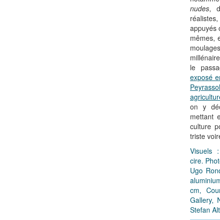
nudes
, 
réaliste
appuyés c
mêmes, en
moulage
millénair
le pass
exposé e
Peyrass
agricultur
on y dé
mettant 
culture p
triste voi
Visuels
cire. Phot
Ugo Ron
aluminium
cm, Cour
Gallery,
Stefan Al