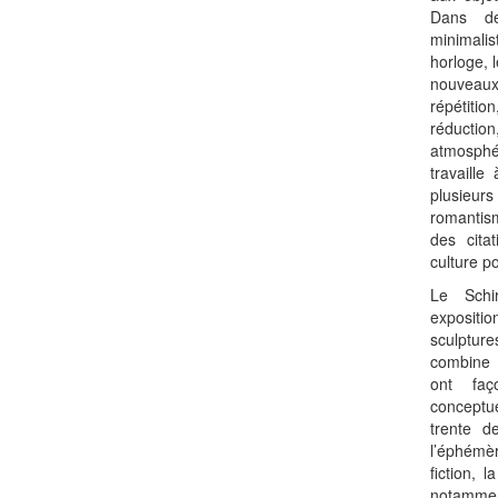
Dans de
minimali
horloge, 
nouveau
répétit
réducti
atmosphé
travaille
plusieur
romantis
des citat
culture p
Le Schi
expositio
sculptu
combine
ont faç
conceptu
trente d
l’éphémère
fiction, 
notammen