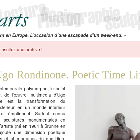
nt en Europe. L’occasion d’une escapade d’un week-end. »
onsultez une archive !
go Rondinone. Poetic Time Li
ontemporain polymorphe, le point
t de l’œuvre multimédia d’Ugo
ne est la transformation du
térieur en un monde intérieur
f et émotionnel. Surtout connu
s sculptures monumentales en
, l’artiste (né en 1964 à Brunne en
ajoute une dimension poétique
ts et phénomènes du quotidien.