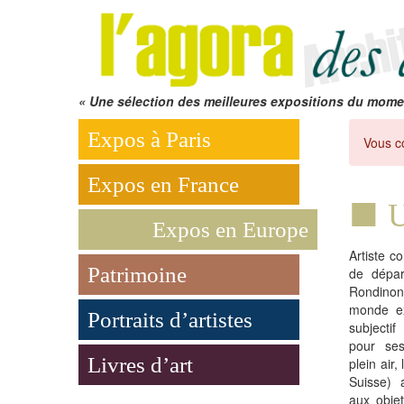
« Une sélection des meilleures expositions du mome
Expos à Paris
Vous c
Expos en France
U
Expos en Europe
Artiste c
Patrimoine
de dépar
Rondino
monde ex
Portraits d’artistes
subjecti
pour se
Livres d’art
plein air
Suisse) 
aux obje