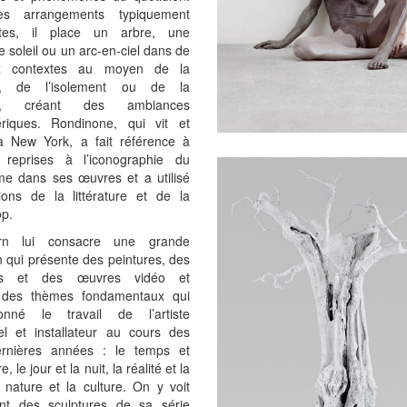
s arrangements typiquement
stes, il place un arbre, une
le soleil ou un arc-en-ciel dans de
x contextes au moyen de la
ion, de l’isolement ou de la
on, créant des ambiances
riques. Rondinone, qui vit et
 à New York, a fait référence à
s reprises à l’iconographie du
me dans ses œuvres et a utilisé
ions de la littérature et de la
op.
rn lui consacre une grande
n qui présente des peintures, des
res et des œuvres vidéo et
 des thèmes fondamentaux qui
onné le travail de l’artiste
el et installateur au cours des
ernières années : le temps et
, le jour et la nuit, la réalité et la
la nature et la culture. On y voit
t des sculptures de sa série