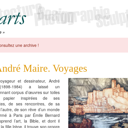
e »
onsultez une archive !
ndré Maire. Voyages
voyageur et dessinateur, André
(1898-1984) a laissé un
nnant corpus d’œuvres sur toiles
 papier inspirées de ses
tes, de ses rencontres, de sa
l’autre, de son rêve d’un monde
rmé à Paris par Émile Bernard
pprend l’art, la Bible, et dont il
a fille Irène, il trouve son propre