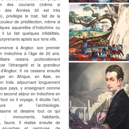
oin des courants (même si
ence des Années 30 est très
), privilégie le trait, fait de la
couleur de prédilection, même si
lques aquarelles d’Indochine ou
, il lui fait quelques infidélités,
urprenants aplats aux tons vifs.
mmence à Angkor, son premier
n Indochine à l’âge de 20 ans.
aire restera profondément
ar l’étrangeté et la grandeur
d’Angkor. Il ne cessera ensuite
ger en Afrique, en Asie, en
en Inde, séjournant longuement
que pays, y enseignant comme
on second séjour en Indochine en
tout où il voyage, il étudie l’art,
tecture et l’archéologie,
siasme et dessine tout ce qui
re : monuments, habitants,
, faune. Il réalise ensuite de
 gouaches et peintures, de