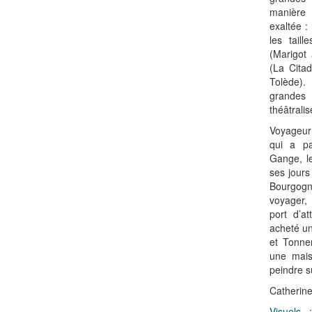
manière 
exaltée :
les tail
(Marigot 
(La Citad
Tolède).
grande
théâtralis
Voyageur
qui a pa
Gange, le
ses jours
Bourgog
voyager, 
port d’a
acheté u
et Tonne
une mais
peindre su
Catherine
Visuels