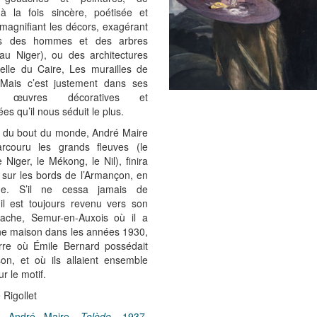
à la fois sincère, poétisée et
 magnifiant les décors, exagérant
les des hommes et des arbres
au Niger), ou des architectures
elle du Caire, Les murailles de
 Mais c’est justement dans ses
s œuvres décoratives et
ées qu’il nous séduit le plus.
 du bout du monde, André Maire
rcouru les grands fleuves (le
 Niger, le Mékong, le Nil), finira
 sur les bords de l’Armançon, en
ne. S’il ne cessa jamais de
il est toujours revenu vers son
ttache, Semur-en-Auxois où il a
ne maison dans les années 1930,
rre où Émile Bernard possédait
on, et où ils allaient ensemble
r le motif.
 Rigollet
 : André Maire,
Tolède
, 1937,