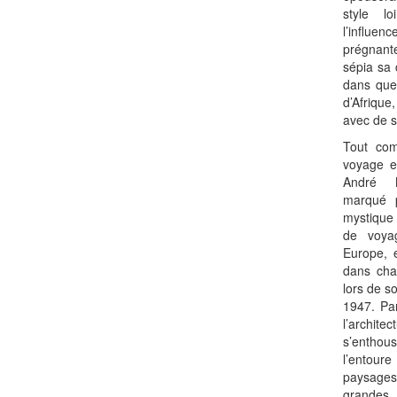
style l
l’influ
prégnante
sépia sa 
dans que
d’Afrique
avec de s
Tout co
voyage e
André M
marqué p
mystique 
de voya
Europe, 
dans cha
lors de s
1947. Par
l’archi
s’enthou
l’entou
paysages
grandes