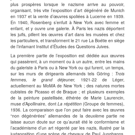
plus prospères lorsque le nazisme arrive au pouvoir,
organisant, très vite l’exposition d’art dégénéré de Munich
en 1937 et la vente d’œuvres spoliées à Lucerne en 1939.
En 1940, Rosenberg s’enfuit à New York avec femme et
enfant, et y ouvre une galerie. À Paris les nazis déportent
les juifs, pillent les œuvres d’art dans les musées et chez
les particuliers, et transforment le 21 rue La Boétie en siège
de l’infamant Institut d’Études des Questions Juives.
La première partie de l’exposition est dédiée aux œuvres
qui passèrent, à un moment ou à un autre, entre les mains
du galeriste à Paris ou à New York ou qui furent, un temps,
sur les murs de dirigeants allemands tels Göring :
Trois
femmes, le grand déjeuner,
1921-22 de Léger,
actuellement au MoMA de New York ; des natures mortes
cubistes de Picasso et de Braque ; et plusieurs exemples
de la peinture pastellisée, éthérée de Marie Laurencin,
muse d’Apollinaire, dont
La répétition
(Groupe de femmes),
1936. La comparaison que l’on peut faire avec les œuvres
“non dégénérées” allemandes de la deuxième partie ne
laisse aucun doute sur ce qu’aurait été le conformisme et
l’académisme d’un art régenté par les nazis, illustré par la
juxtaposition d’une scène de chevaux de Paul Junghanns,