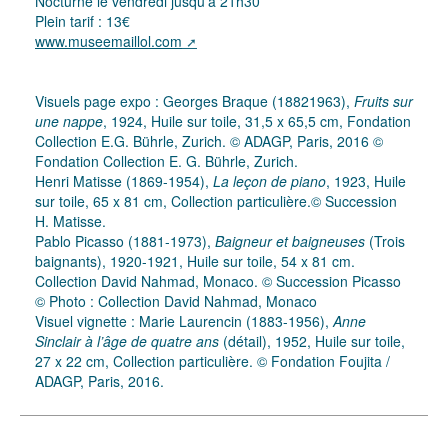
Nocturne le vendredi jusqu’à 21h30
Plein tarif : 13€
www.museemaillol.com
Visuels page expo : Georges Braque (18821963),
Fruits sur
une nappe
, 1924, Huile sur toile, 31,5 x 65,5 cm, Fondation
Collection E.G. Bührle, Zurich. © ADAGP, Paris, 2016 ©
Fondation Collection E. G. Bührle, Zurich.
Henri Matisse (1869-1954),
La leçon de piano
, 1923, Huile
sur toile, 65 x 81 cm, Collection particulière.© Succession
H. Matisse.
Pablo Picasso (1881-1973),
Baigneur et baigneuses
(Trois
baignants), 1920-1921, Huile sur toile, 54 x 81 cm.
Collection David Nahmad, Monaco. © Succession Picasso
© Photo : Collection David Nahmad, Monaco
Visuel vignette : Marie Laurencin (1883-1956),
Anne
Sinclair à l’âge de quatre ans
(détail), 1952, Huile sur toile,
27 x 22 cm, Collection particulière. © Fondation Foujita /
ADAGP, Paris, 2016.