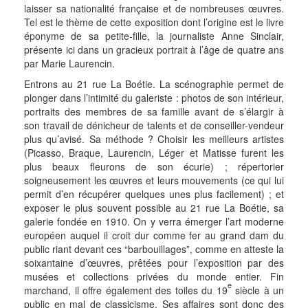
laisser sa nationalité française et de nombreuses œuvres.
Tel est le thème de cette exposition dont l’origine est le livre
éponyme de sa petite-fille, la journaliste Anne Sinclair,
présente ici dans un gracieux portrait à l’âge de quatre ans
par Marie Laurencin.
Entrons au 21 rue La Boétie. La scénographie permet de
plonger dans l’intimité du galeriste : photos de son intérieur,
portraits des membres de sa famille avant de s’élargir à
son travail de dénicheur de talents et de conseiller-vendeur
plus qu’avisé. Sa méthode ? Choisir les meilleurs artistes
(Picasso, Braque, Laurencin, Léger et Matisse furent les
plus beaux fleurons de son écurie) ; répertorier
soigneusement les œuvres et leurs mouvements (ce qui lui
permit d’en récupérer quelques unes plus facilement) ; et
exposer le plus souvent possible au 21 rue La Boétie, sa
galerie fondée en 1910. On y verra émerger l’art moderne
européen auquel il croit dur comme fer au grand dam du
public riant devant ces “barbouillages”, comme en atteste la
soixantaine d’œuvres, prêtées pour l’exposition par des
musées et collections privées du monde entier. Fin
e
marchand, il offre également des toiles du 19
siècle à un
public en mal de classicisme. Ses affaires sont donc des