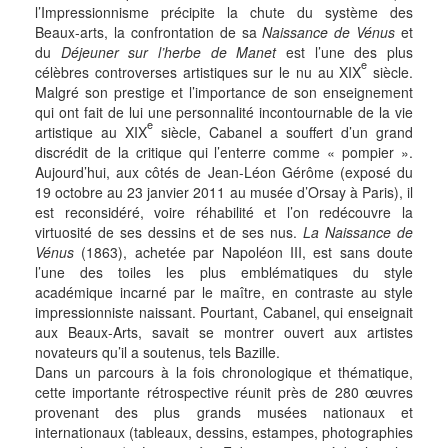
l’Impressionnisme précipite la chute du système des
Beaux-arts, la confrontation de sa
Naissance de Vénus
et
du
Déjeuner sur l’herbe de Manet
est l’une des plus
e
célèbres controverses artistiques sur le nu au XIX
siècle.
Malgré son prestige et l’importance de son enseignement
qui ont fait de lui une personnalité incontournable de la vie
e
artistique au XIX
siècle, Cabanel a souffert d’un grand
discrédit de la critique qui l’enterre comme « pompier ».
Aujourd’hui, aux côtés de Jean-Léon Gérôme (exposé du
19 octobre au 23 janvier 2011 au musée d’Orsay à Paris), il
est reconsidéré, voire réhabilité et l’on redécouvre la
virtuosité de ses dessins et de ses nus.
La Naissance de
Vénus
(1863), achetée par Napoléon III, est sans doute
l’une des toiles les plus emblématiques du style
académique incarné par le maître, en contraste au style
impressionniste naissant. Pourtant, Cabanel, qui enseignait
aux Beaux-Arts, savait se montrer ouvert aux artistes
novateurs qu’il a soutenus, tels Bazille.
Dans un parcours à la fois chronologique et thématique,
cette importante rétrospective réunit près de 280 œuvres
provenant des plus grands musées nationaux et
internationaux (tableaux, dessins, estampes, photographies