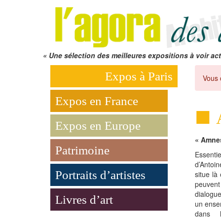
« Une sélection des meilleures expositions à voir act
Expos à Paris
Vous 
Expos en France
Expos en Europe
« Amnes
Patrimoine
Essenti
d’Antoin
Portraits d’artistes
situe là
peuvent
dialogu
Livres d’art
un ensem
dans l