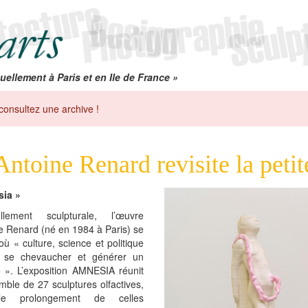
uellement à Paris et en Ile de France »
consultez une archive !
Antoine Renard revisite la peti
ia »
ellement sculpturale, l’œuvre
e Renard (né en 1984 à Paris) se
 où « culture, science et politique
 se chevaucher et générer un
e ». L’exposition AMNESIA réunit
ble de 27 sculptures olfactives,
e prolongement de celles