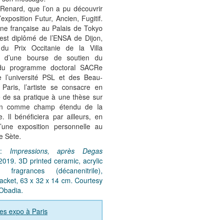
 Renard, que l’on a pu découvrir
l’exposition Futur, Ancien, Fugitif.
ne française au Palais de Tokyo
 est diplômé de l’ENSA de Dijon,
 du Prix Occitanie de la Villa
, d’une bourse de soutien du
du programme doctoral SACRe
 l’université PSL et des Beau-
 Paris, l’artiste se consacre en
e de sa pratique à une thèse sur
tion comme champ étendu de la
e. Il bénéficiera par ailleurs, en
’une exposition personnelle au
 Sète.
l :
Impressions, après Degas
 2019. 3D printed ceramic, acrylic
g, fragrances (décanenitrile),
acket, 63 x 32 x 14 cm. Courtesy
Obadia.
es expo à Paris