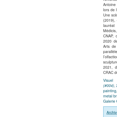
Antoine
lors de 
Une scè
(2019),
lauréat
Médicis
CNAP, 
2020 de
Arts de
parallèl
l’olfac
sculptur
2021, d
CRAC de
Visue
(#004)
,
paintin
metal br
Galerie 
Archiv