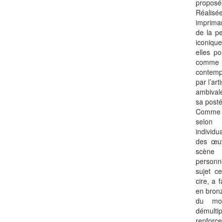
proposé
Réalis
imprima
de la p
iconique
elles p
comme
contemp
par l’art
ambivale
sa posté
Comme 
selon 
individu
des œuv
scène 
personn
sujet ce
cire, a 
en bron
du mon
démult
renforc