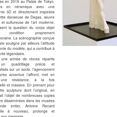
es en 2019 au Palais de Tokyo.
ées en céramique avec une
nte 3D et directement inspirées
etite danseuse de Degas, œuvre
 et sulfureuse de l’art moderne,
osent la question du corps objet
 condition proprement
oraine. La scénographie conçue
iste souligne par ailleurs l’attitude
nte du modèle, qui a contribué à
rité légendaire.
une armée de clones répartis
un quadrillage précis et
alisés sur un socle, l’agencement
res accentue l’affront, met en
une résistance, à la fois
elle et massive. En prenant pour
tte sculpture dont l’original, en
fait l’objet de nombreuses copies
ze disséminées dans les musées
de entier, Antoine Renard
iplie à nouveau, prolonge et
e son message.