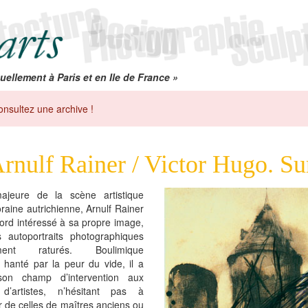
uellement à Paris et en Ile de France »
onsultez une archive !
rnulf Rainer / Victor Hugo. Su
ajeure de la scène artistique
aine autrichienne, Arnulf Rainer
bord intéressé à sa propre image,
 autoportraits photographiques
ment raturés. Boulimique
 hanté par la peur du vide, il a
son champ d’intervention aux
d’artistes, n’hésitant pas à
 de celles de maîtres anciens ou