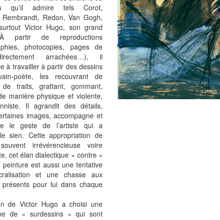
s qu’il admire tels Corot,
h, Rembrandt, Redon, Van Gogh,
 surtout Victor Hugo, son grand
 À partir de reproductions
aphies, photocopies, pages de
directement arrachées…), il
à travailler à partir des dessins
ivain-poète, les recouvrant de
, de traits, grattant, gommant,
de manière physique et violente,
nniste. Il agrandit des détails,
certaines images, accompagne et
me le geste de l’artiste qui a
le sien. Cette appropriation de
 souvent irrévérencieuse voire
te, cet élan dialectique « contre »
 peinture est aussi une tentative
ralisation et une chasse aux
 présents pour lui dans chaque
n de Victor Hugo a choisi une
ine de « surdessins » qui sont