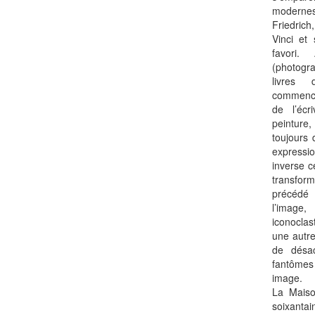
moderne
Friedric
Vinci et
favori.
(photogr
livres 
commence 
de l’écr
peinture
toujours 
expressio
inverse 
transfor
précédé 
l’image,
iconoclas
une autre
de désac
fantômes
image.
La Maiso
soixanta