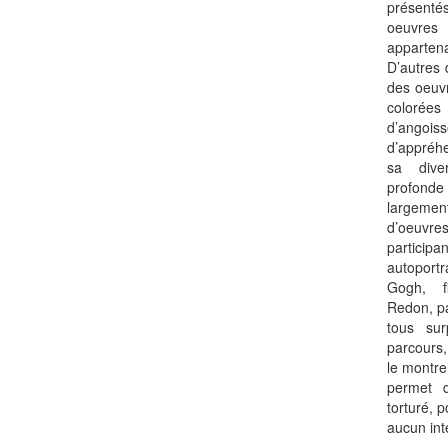
présenté
oeuvres
appartena
D’autres 
des oeuvr
colorées
d’angoi
d’appréhe
sa diver
profonde 
largemen
d’oeuvr
particip
autoport
Gogh, f
Redon, pa
tous sur
parcours,
le montre
permet 
torturé, p
aucun int