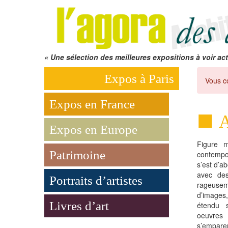
« Une sélection des meilleures expositions à voir act
Expos à Paris
Vous c
Expos en France
A
Expos en Europe
Figure m
Patrimoine
contempor
s’est d’a
avec des
Portraits d’artistes
rageuse
d’images,
Livres d’art
étendu 
oeuvres 
s’emparer