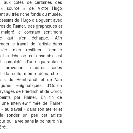
s aux côtés de certaines des
 « source » de Victor Hugo
nt au très riche fonds du musée.
dessins de Hugo dialoguent avec
es de Rainer, très graphiques et
 malgré le constant sentiment
sse qui s’en échappe. Afin
nder le travail de l’artiste dans
sité, d’en restituer l’identité
et la richesse, cet ensemble est
t complété d’une quarantaine
es provenant d’autres séries
ant de cette même démarche :
raits de Rembrandt et de Van
igures énigmatiques d’Odilon
ysages de Friedrich et de Corot,
peints par Rainer. En fin de
 une interview filmée de Rainer
 « au travail » dans son atelier et
de sonder un peu cet artiste
our qui la vie sans la peinture n’a
érêt.