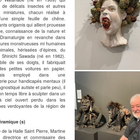
e de délicats insectes et autres
 miniatures, chacun réalisé à
d’une simple feuille de chêne.
nts origamis qui allient prouesse
ue, connaissance de la nature et
 Dramaturgie en revanche dans
atures monstrueuses mi humaines
imales, hérissées d’épines, du
s Shinichi Sawada (né en 1982).
ile de ses doigts, il fabriquait
des petites voitures en papier.
mais employé dans une
erie pour handicapés mentaux (il
agnostiqué autiste et parle peu), il
n temps libre à sculpter dans un
 à ciel ouvert perdu dans les
es verdoyantes de la région de
éramique (s)
e de la Halle Saint Pierre, Martine
, directrice et commissaire des