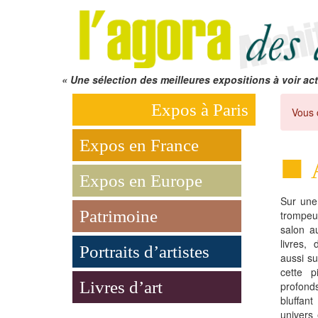
« Une sélection des meilleures expositions à voir act
Expos à Paris
Vous 
Expos en France
Expos en Europe
Sur une 
Patrimoine
trompeu
salon a
livres,
Portraits d’artistes
aussi su
cette 
Livres d’art
profonds
bluffant
univers