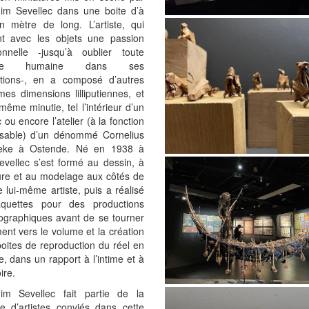
im Sevellec dans une boite d’à
n mètre de long. L’artiste, qui
ent avec les objets une passion
onnelle -jusqu’à oublier toute
nce humaine dans ses
tions-, en a composé d’autres
es dimensions lilliputiennes, et
même minutie, tel l’intérieur d’un
c ou encore l’atelier (à la fonction
issable) d’un dénommé Cornelius
eke à Ostende. Né en 1938 à
evellec s’est formé au dessin, à
ture et au modelage aux côtés de
 lui-même artiste, puis a réalisé
quettes pour des productions
ographiques avant de se tourner
ent vers le volume et la création
oites de reproduction du réel en
e, dans un rapport à l’intime et à
ire.
im Sevellec fait partie de la
ne d’artistes conviés dans cette