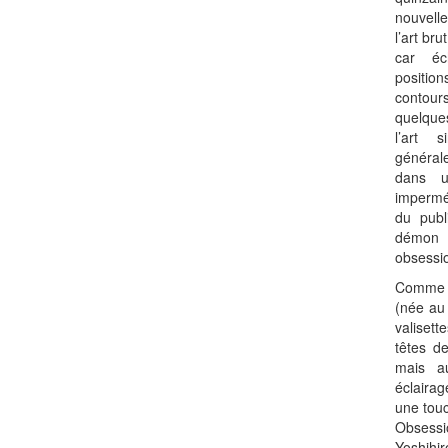
nouvell
l’art bru
car éc
position
contour
quelque
l’art s
général
dans u
imperméa
du publ
démon 
obsessi
Comme l
(née au
valisett
têtes d
mais a
éclairag
une touc
Obsessi
Yoshihi