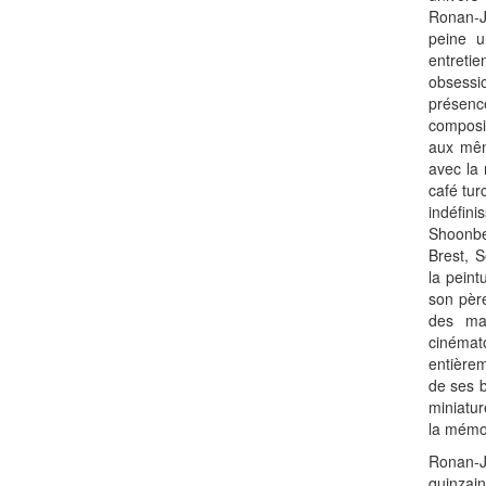
Ronan-J
peine u
entreti
obsessi
prése
composi
aux mêm
avec la 
café tur
indéfin
Shoonb
Brest, S
la pein
son père
des ma
cinémat
entièrem
de ses b
miniatur
la mémo
Ronan-J
quinzai