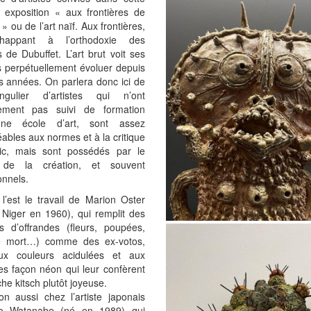
e exposition « aux frontières de
t » ou de l’art naïf. Aux frontières,
happant à l’orthodoxie des
s de Dubuffet. L’art brut voit ses
s perpétuellement évoluer depuis
s années. On parlera donc ici de
ingulier d’artistes qui n’ont
ement pas suivi de formation
ne école d’art, sont assez
bles aux normes et à la critique
ic, mais sont possédés par le
de la création, et souvent
onnels.
’est le travail de Marion Oster
 Niger en 1960), qui remplit des
es d’offrandes (fleurs, poupées,
e mort…) comme des ex-votos,
ux couleurs acidulées et aux
es façon néon qui leur confèrent
he kitsch plutôt joyeuse.
on aussi chez l’artiste japonais
ro Watanabe (né en 1989) qui