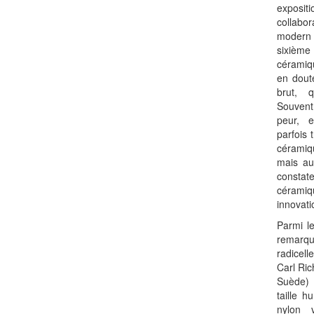
exposi
collabo
modern 
sixièm
céramiq
en dout
brut, 
Souvent
peur, e
parfois 
céramiq
mais au
constate
cérami
innovati
Parmi l
remarqué
radicell
Carl Ri
Suède) 
taille 
nylon 