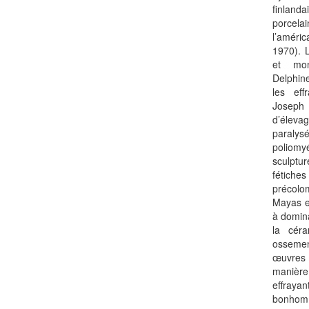
finlanda
porcelai
l’améri
1970). 
et mon
Delphin
les eff
Joseph
d’éleva
paral
poliomy
sculptu
fétiche
précolo
Mayas e
à domina
la céra
osseme
œuvres 
manière
effraya
bonhommi