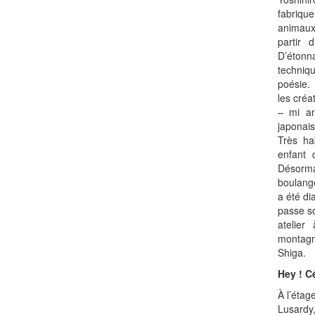
fabriqu
animaux
partir 
D’étonna
techniq
poésie.
les cré
– mi an
japonai
Très hab
enfant 
Désor
boulang
a été di
passe so
atelier
montagn
Shiga.
Hey ! C
À l’étag
Lusardy