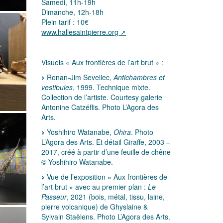
Samedi, 11h-19h
Dimanche, 12h-18h
Plein tarif : 10€
www.hallesaintpierre.org
Visuels « Aux frontières de l’art brut » :
Ronan-Jim Sevellec,
Antichambres et
vestibules
, 1999. Technique mixte.
Collection de l’artiste. Courtesy galerie
Antonine Catzéflis. Photo L’Agora des
Arts.
Yoshihiro Watanabe,
Ohira
. Photo
L’Agora des Arts. Et détail Giraffe, 2003 –
2017, créé à partir d’une feuille de chêne
© Yoshihiro Watanabe.
Vue de l’exposition « Aux frontières de
l’art brut » avec au premier plan :
Le
Passeur
, 2021 (bois, métal, tissu, laine,
pierre volcanique) de Ghyslaine &
Sylvain Staëlens. Photo L’Agora des Arts.