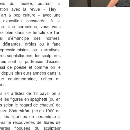
tions du musée, poursuit la
ration avec la revue « Hey !
art & pop culture » avec une
e exposition consacrée à la
ue. Une céramique, vous vous
ez bien dans ce temple de l’art
qui s’émancipe des normes.
 délirantes, drôles ou à faire
xpressionnistes ou narratives,
très sophistiquées, les sculptures
ues sont ici porteuses d’excès,
ssi de poésie et comme on le
 depuis plusieurs années dans la
que contemporaine, riches en
ons.
es 34 artistes de 13 pays, on a
 les figures en spaghetti (ou en
es selon le regard de chacun) de
chard Söderström (né en 1960 en
; les figurines en céramique à
humaine recouvertes de fibres de
vertes floquées du sculpteur