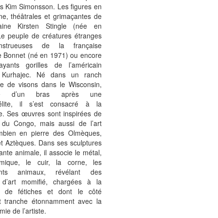
is Kim Simonsson. Les figures en
ne, théâtrales et grimaçantes de
caine Kirsten Stingle (née en
Le peuple de créatures étranges
strueuses de la française
e Bonnet (né en 1971) ou encore
rayants gorilles de l’américain
 Kurhajec. Né dans un ranch
ge de visons dans le Wisconsin,
ysé d’un bras après une
élite, il s’est consacré à la
re. Ses œuvres sont inspirées de
s du Congo, mais aussi de l’art
mbien en pierre des Olmèques,
t Aztèques. Dans ses sculptures
nte animale, il associe le métal,
mique, le cuir, la corne, les
nts animaux, révélant des
d’art momifié, chargées à la
 de fétiches et dont le côté
nt tranche étonnamment avec la
e de l’artiste.