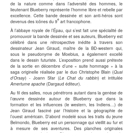
de la nature comme dans l’adversité des hommes, le
lieutenant Blueberry représente l’homme libre et rebelle par
excellence. Cette bande dessinée et son anti-héros sont
e
devenus des icônes du 9
art francophone.
À l’abbaye royale de l’Épau, qui s’est fait une spécialité de
promouvoir la bande dessinée et ses auteurs, Blueberry est
célébré dans une rétrospective inédite à travers son
dessinateur Jean Giraud, maître de la BD-western qui,
sous le pseudonyme de Moebius, a également excellé
dans le dessin futuriste. L’exposition prend aussi prétexte
de la sortie en décembre d’une « suite hommage » à la
saga originelle réalisée par le duo Christophe Blain (
Quai
d’Orsay
) - Joann Sfar (
Le Chat du rabbin
) et intitulée
Amertume apache
(Dargaud éditeur).
Au fil des salles, nous pénétrons autant dans la genèse de
l’œuvre dessinée autour de Blueberry que dans la
formation et les influences (le western, les Indiens…) de
Jean Giraud fasciné par l’histoire et la géographie de
l’ouest américain. D’abord modelé sous les traits du jeune
Belmondo, Blueberry est un personnage qui vieillit au fur et
à mesure de ses aventures. Des planches originales