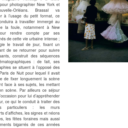
e pour photographier New York et
velle-Orléans. Brassaï va
er à l’usage du petit format, ce
conduira à travailler immergé au
de la foule, notamment à New
pour rendre compte par ses
nés de cette vie urbaine intense ;
légie le travail de jour, fixant un
ant de se retourner pour suivre
sants, construit des séquences
nématographiques : de fait, ses
aphies se situent à l’opposé des
aris de Nuit pour lequel il avait
ude de fixer longuement la scène
nt face à ses sujets, les mettant
en scène. Par ailleurs ce séjour
l’occasion pour lui d’appréhender
ur, ce qui le conduit à traiter des
ts particuliers : les murs
ts d’affiches, les signes et néons
s, les fêtes foraines mais aussi
ements bigarrés de ces années