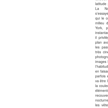
latitud
La Nou
s’essay
qui le 
milieu 
York, 
instanta
il privi
plan av
les pas
très ci
photogr
images P
l’habit
en faisa
parfois 
va être 
la coule
élémen
recouver
nocturne
les vêt