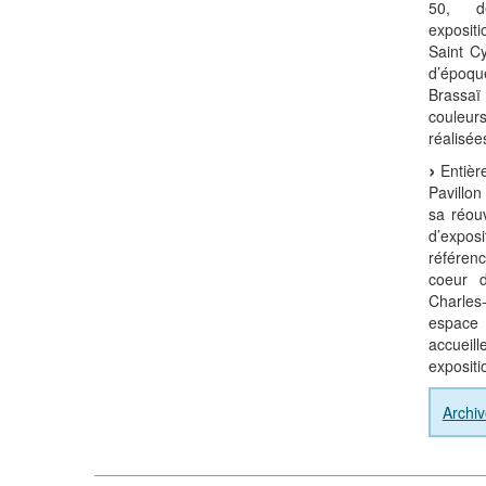
50, dé
exposit
Saint Cy
d’époqu
Brassa
couleur
réalisée
Entière
Pavillo
sa réou
d’expo
référen
coeur d
Charles-
espace
accueil
expositi
Archi