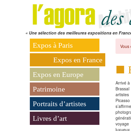
« Une sélection des meilleures expositions en Franc
Expos à Paris
Vous 
Expos en France
Expos en Europe
Arrivé à
Patrimoine
Brassaï
artistes
Picasso
Portraits d’artistes
s’affir
photogr
Livres d’art
générat
voyage
luxueux