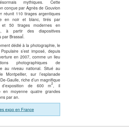
sormais mythiques. Cette
ion conçue par Agnès de Gouvion
r réunit 110 tirages argentiques
e en noir et blanc, tirés par
ï et 50 tirages modernes en
s, à partir des diapositives
s par BrassaÏ.
ment dédié à la photographie, le
n Populaire s’est imposé, depuis
verture en 2007, comme un lieu
sitions photographiques de
ce au niveau national. Situé au
e Montpellier, sur l’esplanade
De-Gaulle, riche d’un magnifique
2
 d’exposition de 600 m
, il
le en moyenne quatre grandes
ons par an.
ves expo en France