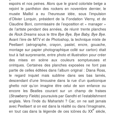
espoirs et nos peines. Alors que le grand coloriste belge a
rejoint le panthéon des rockers en novembre dernier, le
musée Maillol a eu l’heureuse idée, sous l’impulsion
d’Olivier Lorquin, président de la Fondation Vierny, et de
Claudine Boni, commissaire de l’exposition et « manager »
de l’artiste pendant des années, de réunir trente planches
de
Rock Dreams
sous le titre
Bye Bye, Bye Baby, Bye Bye
.
Avant l’ère de MTV et de Photoshop, la technique mixte de
Peellaert (aérographe, crayon, pastel, encre, gouache,
montage sur papier photographique collé sur carton) était
tout à fait surprenante, entre photo et illustration pour créer
des mises en scène aux couleurs somptueuses et
oniriques. Certaines des planches exposées ne font pas
partie de celles éditées dans l’album original : Diana Ross,
le regard inquiet mais sublime dans ses bas lamés,
descendant d’une limousine dans la rue d’un quelconque
ghetto noir qu’on imagine être celui de son enfance ou
encore les Beatles courant sur un champ de fraises
(
Strawberry Fields
) poursuivis par Gandhi et l’establishment
anglais. Vers l’Inde du Maharishi ? Car, on ne sait jamais
avec Peellaert si on est dans la réalité ou dans l’imaginaire,
e
en tout cas dans la légende de ces icônes du XX
siècle,