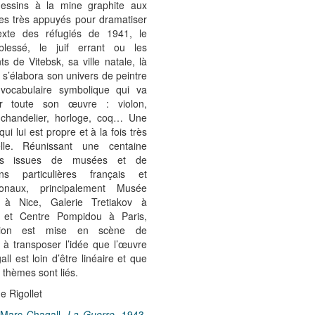
dessins à la mine graphite aux
tes très appuyés pour dramatiser
exte des réfugiés de 1941, le
blessé, le juif errant ou les
s de Vitebsk, sa ville natale, là
 s’élabora son univers de peintre
vocabulaire symbolique qui va
er toute son œuvre : violon,
 chandelier, horloge, coq… Une
qui lui est propre et à la fois très
elle. Réunissant une centaine
es issues de musées et de
ions particulières français et
tionaux, principalement Musée
 à Nice, Galerie Tretiakov à
 et Centre Pompidou à Paris,
sition est mise en scène de
 à transposer l’idée que l’œuvre
ll est loin d’être linéaire et que
 thèmes sont liés.
e Rigollet
: Marc Chagall,
La Guerre
, 1943.