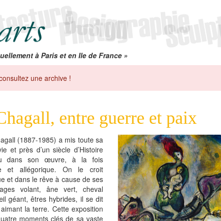
uellement à Paris et en Ile de France »
consultez une archive !
Chagall, entre guerre et paix
agall (1887-1985) a mis toute sa
ie et près d’un siècle d’Histoire
ru dans son œuvre, à la fois
ve et allégorique. On le croit
e et dans le rêve à cause de ses
ages volant, âne vert, cheval
il géant, êtres hybrides, il se dit
, aimant la terre. Cette exposition
 quatre moments clés de sa vaste