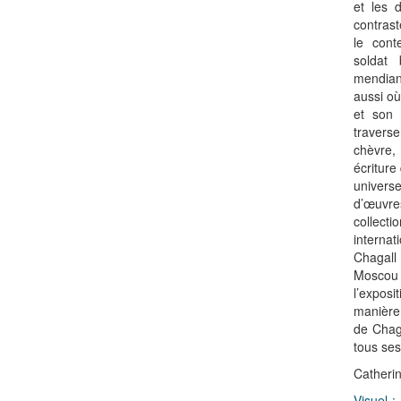
et les 
contras
le cont
soldat 
mendiant
aussi où
et son 
travers
chèvre,
écriture 
univers
d’œuvr
collect
interna
Chagall
Moscou
l’expo
manière
de Chaga
tous ses
Catherin
Visuel 