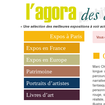
« Une sélection des meilleures expositions à voir act
Expos à Paris
Vous 
Expos en France
Expos en Europe
Marc Ch
Patrimoine
longue v
parcou
narrati
Portraits d’artistes
fantasqu
personn
Livres d’art
rouge, œ
réaliste
illustre