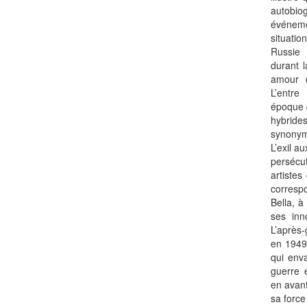
autobiog
événeme
situatio
Russie
durant l
amour q
L’entre
époque 
hybrid
synonym
L’exil a
persécut
artistes
corresp
Bella, à
ses inn
L’après
en 1949,
qui enva
guerre 
en avant
sa force