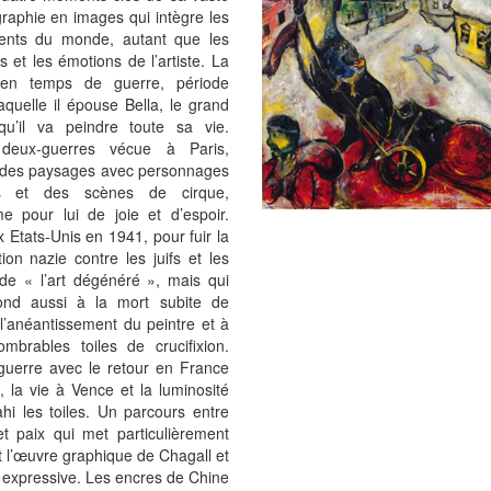
raphie en images qui intègre les
nts du monde, autant que les
ns et les émotions de l’artiste. La
 en temps de guerre, période
aquelle il épouse Bella, le grand
u’il va peindre toute sa vie.
 deux-guerres vécue à Paris,
des paysages avec personnages
es et des scènes de cirque,
e pour lui de joie et d’espoir.
ux Etats-Unis en 1941, pour fuir la
ion nazie contre les juifs et les
 de « l’art dégénéré », mais qui
ond aussi à la mort subite de
 l’anéantissement du peintre et à
ombrables toiles de crucifixion.
-guerre avec le retour en France
 la vie à Vence et la luminosité
hi les toiles. Un parcours entre
et paix qui met particulièrement
 l’œuvre graphique de Chagall et
 expressive. Les encres de Chine