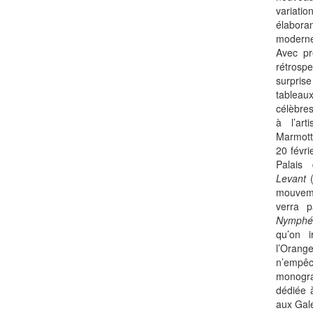
variat
élaboran
moderne
Avec pr
rétrosp
surpris
tableau
célèbres
à l’ar
Marmott
20 févri
Palais
Levant
(
mouvem
verra 
Nymphé
qu’on 
l’Oran
n’emp
monogr
dédiée à
aux Gale