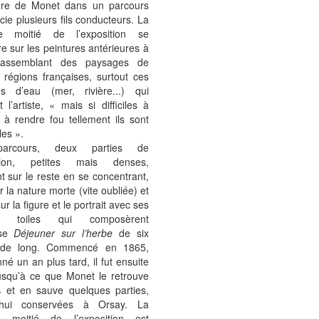
ière de Monet dans un parcours
cie plusieurs fils conducteurs. La
re moitié de l’exposition se
e sur les peintures antérieures à
rassemblant des paysages de
 régions françaises, surtout ces
s d’eau (mer, rivière...) qui
t l’artiste, « mais si difficiles à
 à rendre fou tellement ils sont
es ».
arcours, deux parties de
sition, petites mais denses,
t sur le reste en se concentrant,
ur la nature morte (vite oubliée) et
sur la figure et le portrait avec ses
s toiles qui composèrent
nse
Déjeuner sur l’herbe
de six
 de long. Commencé en 1865,
é un an plus tard, il fut ensuite
jusqu’à ce que Monet le retrouve
 et en sauve quelques parties,
d’hui conservées à Orsay. La
e moitié de l’exposition est