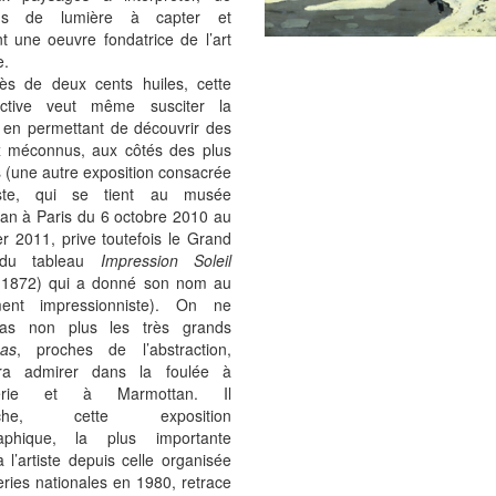
ions de lumière à capter et
t une oeuvre fondatrice de l’art
.
ès de deux cents huiles, cette
ective veut même susciter la
e en permettant de découvrir des
x méconnus, aux côtés des plus
 (une autre exposition consacrée
tiste, qui se tient au musée
an à Paris du 6 octobre 2010 au
er 2011, prive toutefois le Grand
 du tableau
Impression Soleil
1872) qui a donné son nom au
ent impressionniste). On ne
pas non plus les très grands
as
, proches de l’abstraction,
ira admirer dans la foulée à
gerie et à Marmottan. Il
êche, cette exposition
aphique, la plus importante
 l’artiste depuis celle organisée
ries nationales en 1980, retrace