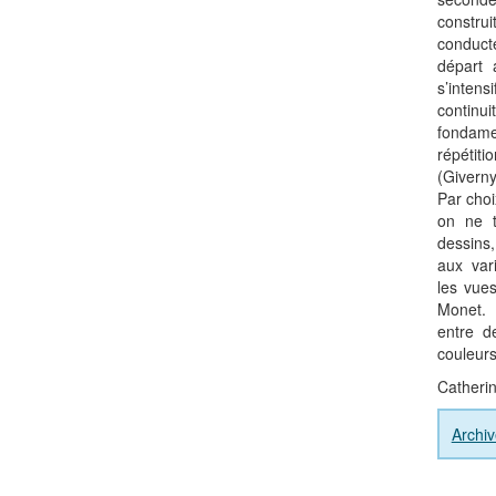
constr
conduct
départ 
s’intens
continu
fondame
répétit
(Givern
Par choi
on ne t
dessins
aux var
les vue
Monet. 
entre d
couleurs
Catherin
Archiv