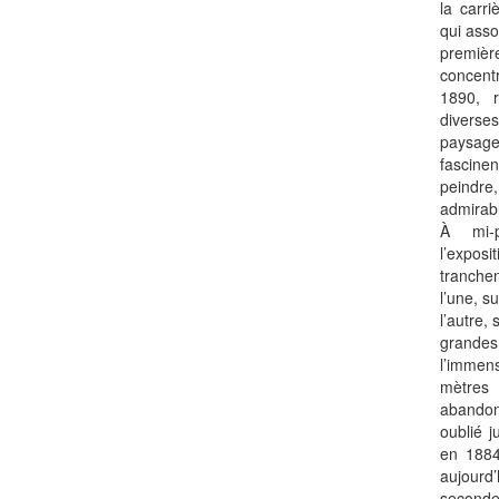
la carr
qui asso
premiè
concentr
1890, 
diverses
paysage
fascinen
peindre,
admirabl
À mi-p
l’expo
tranchen
l’une, s
l’autre, 
grande
l’imme
mètres
abandonn
oublié 
en 1884
aujour
second