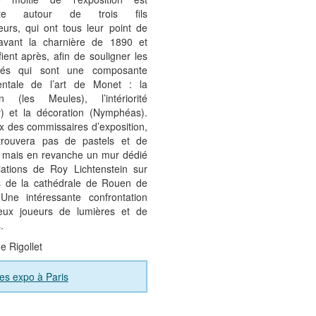
uite autour de trois fils
eurs, qui ont tous leur point de
avant la charnière de 1890 et
ifient après, afin de souligner les
ités qui sont une composante
ntale de l’art de Monet : la
ion (les Meules), l’intériorité
y) et la décoration (Nymphéas).
x des commissaires d’exposition,
rouvera pas de pastels et de
, mais en revanche un mur dédié
iations de Roy Lichtenstein sur
s de la cathédrale de Rouen de
Une intéressante confrontation
eux joueurs de lumières et de
.
e Rigollet
es expo à Paris