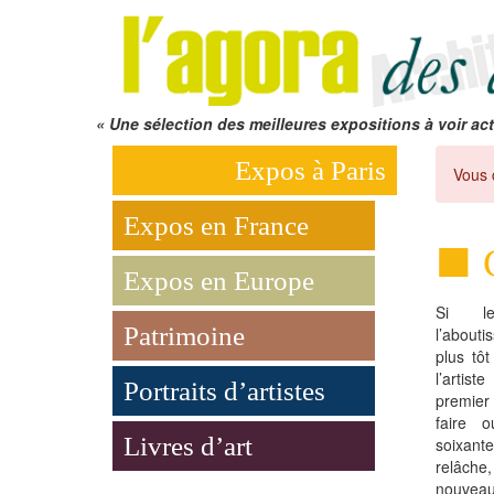
« Une sélection des meilleures expositions à voir act
Expos à Paris
Vous 
Expos en France
Expos en Europe
Si 
Patrimoine
l’about
plus tô
l’arti
Portraits d’artistes
premier 
faire 
Livres d’art
soixant
relâch
nouveau