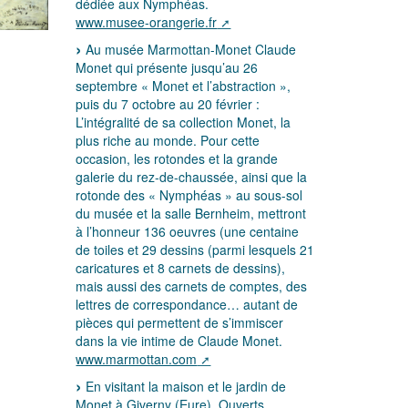
dédiée aux Nymphéas.
www.musee-orangerie.fr
Au musée Marmottan-Monet Claude
Monet qui présente jusqu’au 26
septembre « Monet et l’abstraction »,
puis du 7 octobre au 20 février :
L’intégralité de sa collection Monet, la
plus riche au monde. Pour cette
occasion, les rotondes et la grande
galerie du rez-de-chaussée, ainsi que la
rotonde des « Nymphéas » au sous-sol
du musée et la salle Bernheim, mettront
à l’honneur 136 oeuvres (une centaine
de toiles et 29 dessins (parmi lesquels 21
caricatures et 8 carnets de dessins),
mais aussi des carnets de comptes, des
lettres de correspondance… autant de
pièces qui permettent de s’immiscer
dans la vie intime de Claude Monet.
www.marmottan.com
En visitant la maison et le jardin de
Monet à Giverny (Eure). Ouverts