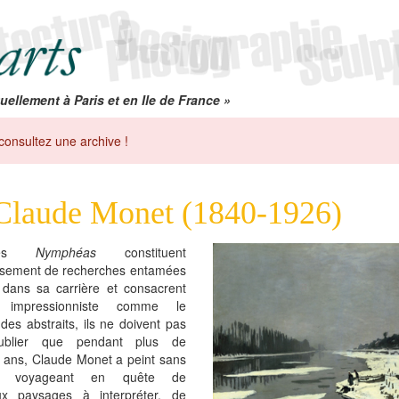
uellement à Paris et en Ile de France »
consultez une archive !
Claude Monet (1840-1926)
les
Nymphéas
constituent
issement de recherches entamées
t dans sa carrière et consacrent
ste impressionniste comme le
des abstraits, ils ne doivent pas
oublier que pendant plus de
e ans, Claude Monet a peint sans
e, voyageant en quête de
x paysages à interpréter, de