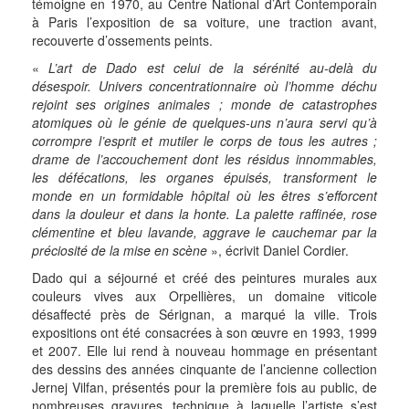
témoigne en 1970, au Centre National d’Art Contemporain
à Paris l’exposition de sa voiture, une traction avant,
recouverte d’ossements peints.
«
L’art de Dado est celui de la sérénité au-delà du
désespoir. Univers concentrationnaire où l’homme déchu
rejoint ses origines animales ; monde de catastrophes
atomiques où le génie de quelques-uns n’aura servi qu’à
corrompre l’esprit et mutiler le corps de tous les autres ;
drame de l’accouchement dont les résidus innommables,
les défécations, les organes épuisés, transforment le
monde en un formidable hôpital où les êtres s’efforcent
dans la douleur et dans la honte. La palette raffinée, rose
clémentine et bleu lavande, aggrave le cauchemar par la
préciosité de la mise en scène
», écrivit Daniel Cordier.
Dado qui a séjourné et créé des peintures murales aux
couleurs vives aux Orpellières, un domaine viticole
désaffecté près de Sérignan, a marqué la ville. Trois
expositions ont été consacrées à son œuvre en 1993, 1999
et 2007. Elle lui rend à nouveau hommage en présentant
des dessins des années cinquante de l’ancienne collection
Jernej Vilfan, présentés pour la première fois au public, de
nombreuses gravures, technique à laquelle l’artiste s’est