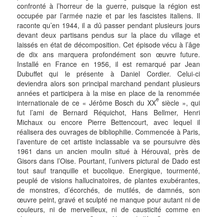
confronté à l’horreur de la guerre, puisque la région est
occupée par l’armée nazie et par les fascistes italiens. Il
raconte qu’en 1944, il a dû passer pendant plusieurs jours
devant deux partisans pendus sur la place du village et
laissés en état de décomposition. Cet épisode vécu à l’âge
de dix ans marquera profondément son œuvre future.
Installé en France en 1956, il est remarqué par Jean
Dubuffet qui le présente à Daniel Cordier. Celui-ci
deviendra alors son principal marchand pendant plusieurs
années et participera à la mise en place de la renommée
e
internationale de ce « Jérôme Bosch du XX
siècle », qui
fut l’ami de Bernard Réquichot, Hans Bellmer, Henri
Michaux ou encore Pierre Bettencourt, avec lequel il
réalisera des ouvrages de bibliophilie. Commencée à Paris,
l’aventure de cet artiste inclassable va se poursuivre dès
1961 dans un ancien moulin situé à Hérouval, près de
Gisors dans l’Oise. Pourtant, l’univers pictural de Dado est
tout sauf tranquille et bucolique. Energique, tourmenté,
peuplé de visions hallucinatoires, de plantes exubérantes,
de monstres, d’écorchés, de mutilés, de damnés, son
œuvre peint, gravé et sculpté ne manque pour autant ni de
couleurs, ni de merveilleux, ni de causticité comme en