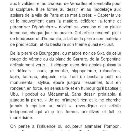
aux Invalides, et au château de Versailles et s’emballe pour
la sculpture. Il se forme au dessin et au modelage aux
ateliers de la ville de Paris et se met à créer. « Capter la vie
et le mouvement dans la matière, célébrer la forme et
pérenniser l’éphémère » devient sa vocation et un plaisir
immense, chaque jour renouvelé. Cet artiste réservé, plein
de tendresse et d’humanité, a fait de la pierre son matériau
de prédilection, et du bestiaire son thème quasi exclusif.
De la pierre de Bourgogne, du marbre noir de Sixt, de celui
rouge de Vérone ou du blanc de Carrare, de la Serpentine
délicatement verte… il dégage avec des gestes puissants
et délicats : ours, grenouille, hippopotame, rhinocéros,
lapin, taureau, pingouin, etc. Tout un bestiaire petit ou
monumental, stylisé, épuré jusqu’à l’essentiel, tout en
rondeur, en force, en sensualité et en humour qu’il baptise :
Ubu, Hippobul ou Mécanimal. Sans dessin préalable, il
attaque la pierre. « Je ne m’interdit rien et je ne cherche
jamais à épuiser un sujet », revendique cet artiste
indépendant qui aime les formes primitives et fuit le
maniérisme.
On pense à l’influence du sculpteur animalier Pompon,