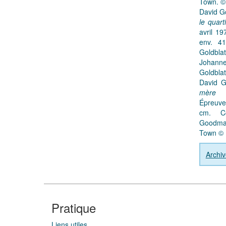
Town. © 
David Go
le quar
avril 19
env. 4
Goldb
Johann
Goldblat
David G
mère 
Épreuve 
cm. Co
Goodman
Town © D
Archiv
Pratique
Liens utiles