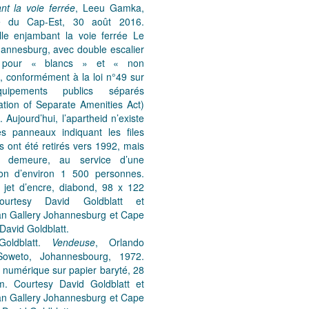
nt la voie ferrée
, Leeu Gamka,
ce du Cap-Est, 30 août 2016.
lle enjambant la voie ferrée Le
annesburg, avec double escalier
 pour « blancs » et « non
, conformément à la loi n°49 sur
uipements publics séparés
ation of Separate Amenities Act)
 Aujourd’hui, l’apartheid n’existe
es panneaux indiquant les files
 ont été retirés vers 1992, mais
t demeure, au service d’une
ion d’environ 1 500 personnes.
 jet d’encre, diabond, 98 x 122
urtesy David Goldblatt et
 Gallery Johannesburg et Cape
avid Goldblatt.
Goldblatt.
Vendeuse
, Orlando
Soweto, Johannesbourg, 1972.
 numérique sur papier baryté, 28
. Courtesy David Goldblatt et
 Gallery Johannesburg et Cape