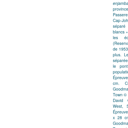
enjamba
provin
Passere
Cap-Joh
séparé
blancs »
les éq
(Reserv
de 1953.
plus. L
séparées
le pon
populat
Épreuve
cm. Co
Goodman
Town © D
David 
West, 
Épreuve
x 28 cm
Goodman