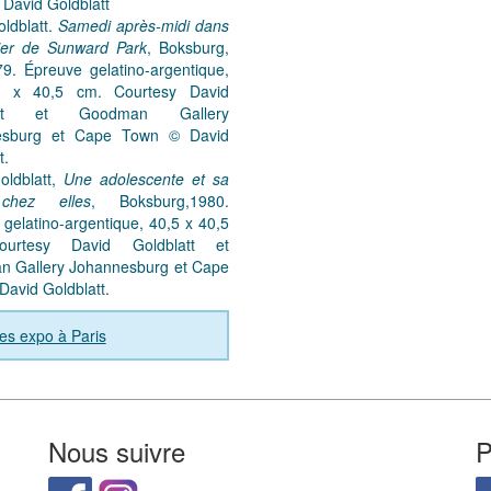
David Goldblatt
ldblatt.
Samedi après-midi dans
tier de Sunward Park
, Boksburg,
79. Épreuve gelatino-argentique,
1 x 40,5 cm. Courtesy David
latt et Goodman Gallery
esburg et Cape Town © David
t.
oldblatt,
Une adolescente et sa
chez elles
, Boksburg,1980.
gelatino-argentique, 40,5 x 40,5
urtesy David Goldblatt et
 Gallery Johannesburg et Cape
avid Goldblatt.
es expo à Paris
Nous suivre
P