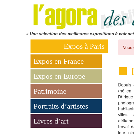
« Une sélection des meilleures expositions à voir act
Expos à Paris
Vous 
Expos en France
Expos en Europe
Depuis 
Patrimoine
(né en 
l’Afriq
photogr
Portraits d’artistes
habitan
villes,
Livres d’art
afrikane
travail 
leur pl