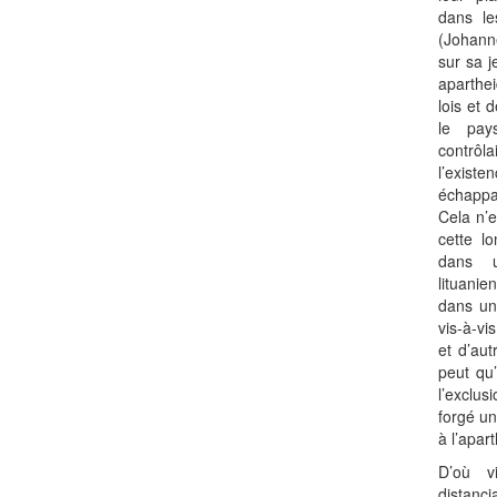
dans le
(Johann
sur sa j
aparthei
lois et 
le pays
contrôla
l’exist
échappai
Cela n’e
cette l
dans u
lituanie
dans un 
vis-à-vi
et d’aut
peut qu’
l’exclus
forgé un
à l’apart
D’où v
distanci