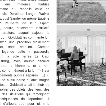
é leur immense maîtrise
ntaire qui rappelle celle de
 tels Dorothea Lange, Walker
August Sander ou même Eugène
? Peut-être de leur aspect
 neutre, strictement instructif,
 austère, auquel s’ajoute la
dont Goldblatt les commente lui-
vec une précision froidement
ique, sans émotion. Comme
il légende cette « passerelle
ant la voie ferrée Le Cap-
esburg, avec double escalier
 pour « blancs » et « non
, conformément à la loi n°49 sur
ipements publics séparés (…) ».
ute aussi parce qu’aux images
ntes », Goldblatt a fait le choix de
phier des objets, des lieux, des
 des situations qui témoignent
séquences de l’apartheid. Il
t d’ailleurs que, pour lui, « la