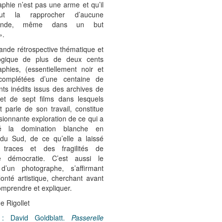
phie n’est pas une arme et qu’il
t la rapprocher d’aucune
gande, même dans un but
».
ande rétrospective thématique et
ogique de plus de deux cents
aphies, (essentiellement noir et
complétées d’une centaine de
ts inédits issus des archives de
e et de sept films dans lesquels
t parle de son travail, constitue
ionnante exploration de ce qui a
uré la domination blanche en
 du Sud, de ce qu’elle a laissé
traces et des fragilités de
lle démocratie. C’est aussi le
d’un photographe, s’affirmant
onté artistique, cherchant avant
omprendre et expliquer.
e Rigollet
 : David Goldblatt.
Passerelle