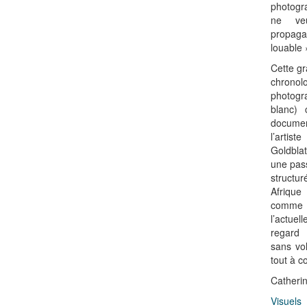
photogra
ne veu
propa
louable 
Cette gr
chronol
photogr
blanc) 
documen
l’artist
Goldblat
une pass
struct
Afrique
comme 
l’actue
regard 
sans vol
tout à c
Catherin
Visuels