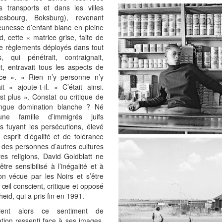
s transports et dans les villes
esbourg, Boksburg), revenant
eunesse d’enfant blanc en pleine
d, cette « matrice grise, faite de
de règlements déployés dans tout
, qui pénétrait, contraignait,
it, entravait tous les aspects de
ence ». « Rien n’y personne n’y
t » ajoute-t-il. « C’était ainsi.
st plus ». Constat ou critique de
ongue domination blanche ? Né
ne famille d’immigrés juifs
ns fuyant les persécutions, élevé
esprit d’égalité et de tolérance
s des personnes d’autres cultures
res religions, David Goldblatt ne
être sensibilisé à l’inégalité et à
ion vécue par les Noirs et s’être
 œil conscient, critique et opposé
heid, qui a pris fin en 1991.
ient alors ce sentiment de
ation ressenti face à ses images,