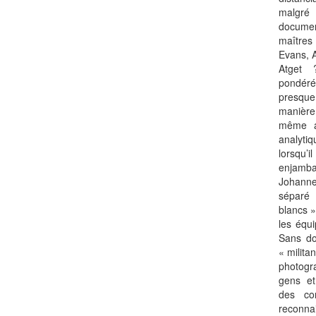
malgr
docume
maîtres
Evans, 
Atget 
pondéré,
presque
manière 
même a
analyt
lorsqu’
enjamb
Johann
séparé
blancs »
les équ
Sans do
« milita
photogra
gens et
des con
reconnai