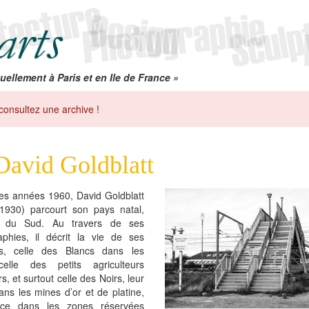
uellement à Paris et en Ile de France »
consultez une archive !
David Goldblatt
les années 1960, David Goldblatt
1930) parcourt son pays natal,
ue du Sud. Au travers de ses
aphies, il décrit la vie de ses
ts, celle des Blancs dans les
 celle des petits agriculteurs
rs, et surtout celle des Noirs, leur
dans les mines d’or et de platine,
ace dans les zones réservées