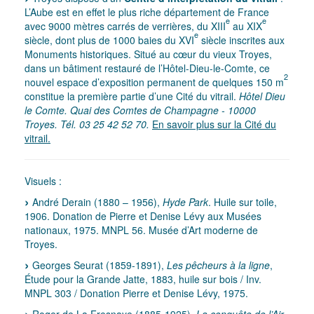
L’Aube est en effet le plus riche département de France
e
e
avec 9000 mètres carrés de verrières, du XIII
au XIX
e
siècle, dont plus de 1000 baies du XVI
siècle inscrites aux
Monuments historiques. Situé au cœur du vieux Troyes,
dans un bâtiment restauré de l’Hôtel-Dieu-le-Comte, ce
2
nouvel espace d’exposition permanent de quelques 150 m
constitue la première partie d’une Cité du vitrail.
Hôtel Dieu
le Comte. Quai des Comtes de Champagne - 10000
Troyes. Tél. 03 25 42 52 70.
En savoir plus sur la Cité du
vitrail.
Visuels :
André Derain (1880 – 1956),
Hyde Park
. Huile sur toile,
1906. Donation de Pierre et Denise Lévy aux Musées
nationaux, 1975. MNPL 56. Musée d’Art moderne de
Troyes.
Georges Seurat (1859-1891),
Les pêcheurs à la ligne
,
Étude pour la Grande Jatte, 1883, huile sur bois / Inv.
MNPL 303 / Donation Pierre et Denise Lévy, 1975.