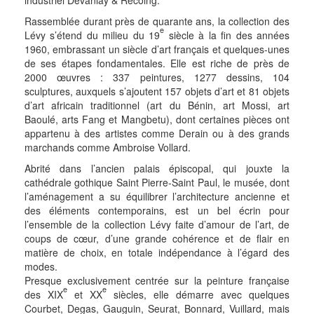
industriel Devanlay & Recoing.
Rassemblée durant près de quarante ans, la collection des
e
Lévy s’étend du milieu du 19
siècle à la fin des années
1960, embrassant un siècle d’art français et quelques-unes
de ses étapes fondamentales. Elle est riche de près de
2000 œuvres : 337 peintures, 1277 dessins, 104
sculptures, auxquels s’ajoutent 157 objets d’art et 81 objets
d’art africain traditionnel (art du Bénin, art Mossi, art
Baoulé, arts Fang et Mangbetu), dont certaines pièces ont
appartenu à des artistes comme Derain ou à des grands
marchands comme Ambroise Vollard.
Abrité dans l’ancien palais épiscopal, qui jouxte la
cathédrale gothique Saint Pierre-Saint Paul, le musée, dont
l’aménagement a su équilibrer l’architecture ancienne et
des éléments contemporains, est un bel écrin pour
l’ensemble de la collection Lévy faite d’amour de l’art, de
coups de cœur, d’une grande cohérence et de flair en
matière de choix, en totale indépendance à l’égard des
modes.
Presque exclusivement centrée sur la peinture française
e
e
des XIX
et XX
siècles, elle démarre avec quelques
Courbet, Degas, Gauguin, Seurat, Bonnard, Vuillard, mais