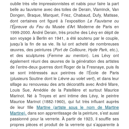
oublie très vite impressionnistes et nabis pour faire la part
belle au fauvisme avec des toiles de Derain, Vlaminck, Van
Dongen, Braque, Marquet, Friez, Chabaud, Dufy, Matisse,
dont certaines ont figuré à l’exposition
Le Fauvisme ou
l’Épreuve du Feu
du Musée d’Art Moderne de Paris en
1999-2000. André Derain, très proche des Lévy en dépit de
son voyage à Berlin en 1941, a été soutenu par le couple,
jusqu’à la fin de sa vie. Ils lui ont acheté de nombreuses
œuvres, des peintures (
Port de Collioure
,
Hyde Park
, etc.),
et des sculptures (
Femme au menton
). Les Lévy ont
également réuni des œuvres de la génération des artistes
de l’entre-deux guerres dont Roger de la Fresnaye, puis ils
se sont intéressés aux peintres de l’École de Paris
(plusieurs Soutine dont le
Lièvre au volet vert
), et dans leur
sillage au renouveau des arts décoratifs avec André Mare,
Louis Sue, Amédée de la Patellière et surtout Maurice
Marinot. Né à Troyes et ami intime des Lévy, le peintre
Maurice Marinot (1882-1960), qui fut très influant auprès
de leur fille
Martine (artiste sous le nom de Martine
Martine).
dans son apprentissage de la peinture, s’est aussi
passionné pour la verrerie. À partir de 1923, il souffle ses
propres pièces et produit de la verrerie qui s’apparente à