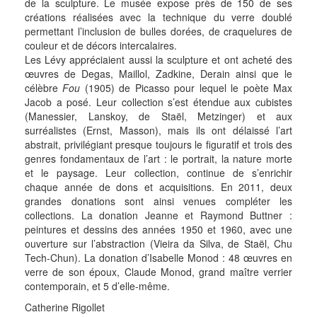
de la sculpture. Le musée expose près de 150 de ses
créations réalisées avec la technique du verre doublé
permettant l’inclusion de bulles dorées, de craquelures de
couleur et de décors intercalaires.
Les Lévy appréciaient aussi la sculpture et ont acheté des
œuvres de Degas, Maillol, Zadkine, Derain ainsi que le
célèbre
Fou
(1905) de Picasso pour lequel le poète Max
Jacob a posé. Leur collection s’est étendue aux cubistes
(Manessier, Lanskoy, de Staël, Metzinger) et aux
surréalistes (Ernst, Masson), mais ils ont délaissé l’art
abstrait, privilégiant presque toujours le figuratif et trois des
genres fondamentaux de l’art : le portrait, la nature morte
et le paysage. Leur collection, continue de s’enrichir
chaque année de dons et acquisitions. En 2011, deux
grandes donations sont ainsi venues compléter les
collections. La donation Jeanne et Raymond Buttner :
peintures et dessins des années 1950 et 1960, avec une
ouverture sur l’abstraction (Vieira da Silva, de Staël, Chu
Tech-Chun). La donation d’Isabelle Monod : 48 œuvres en
verre de son époux, Claude Monod, grand maître verrier
contemporain, et 5 d’elle-même.
Catherine Rigollet