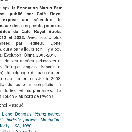
temps,
la Fondation Martin Parr
ussi publié par Café Royal
 expose une sélection de
issue des cinq cents premiers
 édités de Café Royal Books
012 et 2022.
Avec trois photos
onnées par l’éditeur, Lionel
 qui a par ailleurs sorti il y a peu
al Evolution. China 2005-2010 »,
m de ses années pékinoises et
s (trilingue anglais, français et
n), témoignage du basculement
hine au moment des JO de 2008,
rtie de cette « compilation »
s fortes et surprenantes. La
 Touch » au bord de l’Avon !
chel Masqué
: Lionel Derimais,
Young women
St Patrick’s parade, Manhattan
,
 city. USA, 1980.
 situ de l’exposition.