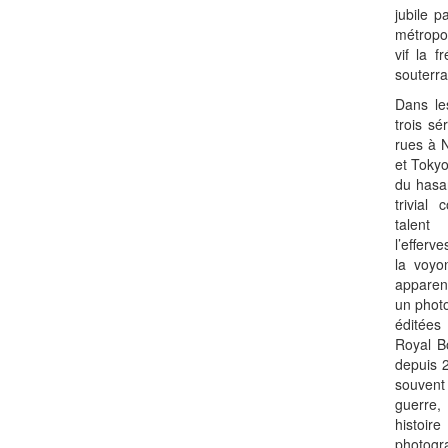
jubile p
métropole
vif la 
souterra
Dans les
trois sé
rues à 
et Tokyo
du hasar
trivial
talen
l’efferv
la voyo
apparen
un photo
éditées
Royal B
depuis 
souvent
guerre,
histoire
photogr