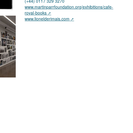
(+44) 0117 329 3270
www.martinparrfoundation.org/exhibitions/cafe-
royal-books
www.lionelderimais.com