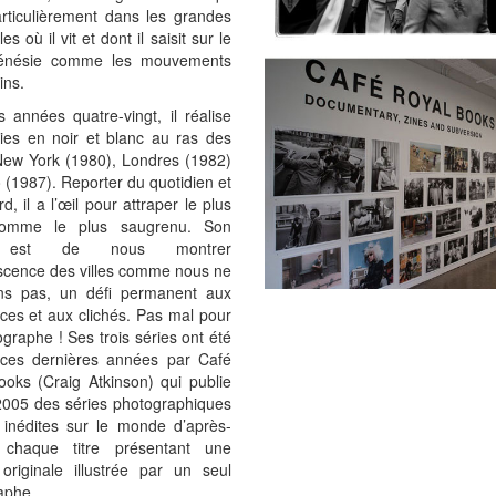
articulièrement dans les grandes
s où il vit et dont il saisit sur le
frénésie comme les mouvements
ins.
 années quatre-vingt, il réalise
ries en noir et blanc au ras des
New York (1980), Londres (1982)
 (1987). Reporter du quotidien et
d, il a l’œil pour attraper le plus
 comme le plus saugrenu. Son
t est de nous montrer
escence des villes comme nous ne
ns pas, un défi permanent aux
ces et aux clichés. Pas mal pour
graphe ! Ses trois séries ont été
 ces dernières années par Café
ooks (Craig Atkinson) qui publie
2005 des séries photographiques
 inédites sur le monde d’après-
 chaque titre présentant une
 originale illustrée par un seul
aphe.