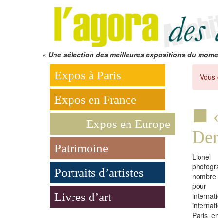
« Une sélection des meilleures expositions du mome
Expos à Paris
Vous 
Expos en France
Expos en Europe
Der
Patrimoine
Lionel
photogr
Portraits d’artistes
nombre 
pour 
Livres d’art
intern
interna
Paris e