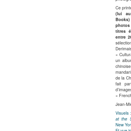
Ce prin
(lui a
Books)
photos 
titres
entre 2
sélecti
Derimais,
« Cultur
un albu
chinoise
mandari
de la C
fait pa
d’image
« French
Jean-Mi
Visuels 
at the 
New York
Et vue in