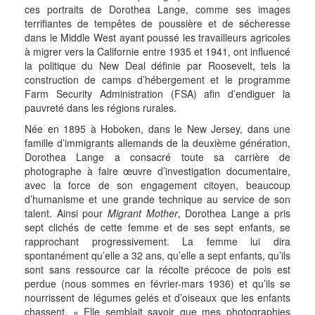
ces portraits de Dorothea Lange, comme ses images
terrifiantes de tempêtes de poussière et de sécheresse
dans le Middle West ayant poussé les travailleurs agricoles
à migrer vers la Californie entre 1935 et 1941, ont influencé
la politique du New Deal définie par Roosevelt, tels la
construction de camps d’hébergement et le programme
Farm Security Administration (FSA) afin d’endiguer la
pauvreté dans les régions rurales.
Née en 1895 à Hoboken, dans le New Jersey, dans une
famille d’immigrants allemands de la deuxième génération,
Dorothea Lange a consacré toute sa carrière de
photographe à faire œuvre d’investigation documentaire,
avec la force de son engagement citoyen, beaucoup
d’humanisme et une grande technique au service de son
talent. Ainsi pour
Migrant Mother
, Dorothea Lange a pris
sept clichés de cette femme et de ses sept enfants, se
rapprochant progressivement. La femme lui dira
spontanément qu’elle a 32 ans, qu’elle a sept enfants, qu’ils
sont sans ressource car la récolte précoce de pois est
perdue (nous sommes en février-mars 1936) et qu’ils se
nourrissent de légumes gelés et d’oiseaux que les enfants
chassent. « Elle semblait savoir que mes photographies