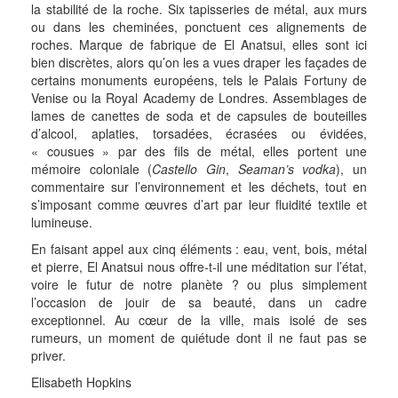
la stabilité de la roche. Six tapisseries de métal, aux murs
ou dans les cheminées, ponctuent ces alignements de
roches. Marque de fabrique de El Anatsui, elles sont ici
bien discrètes, alors qu’on les a vues draper les façades de
certains monuments européens, tels le Palais Fortuny de
Venise ou la Royal Academy de Londres. Assemblages de
lames de canettes de soda et de capsules de bouteilles
d’alcool, aplaties, torsadées, écrasées ou évidées,
« cousues » par des fils de métal, elles portent une
mémoire coloniale (
Castello Gin
,
Seaman’s vodka
), un
commentaire sur l’environnement et les déchets, tout en
s’imposant comme œuvres d’art par leur fluidité textile et
lumineuse.
En faisant appel aux cinq éléments : eau, vent, bois, métal
et pierre, El Anatsui nous offre-t-il une méditation sur l’état,
voire le futur de notre planète ? ou plus simplement
l’occasion de jouir de sa beauté, dans un cadre
exceptionnel. Au cœur de la ville, mais isolé de ses
rumeurs, un moment de quiétude dont il ne faut pas se
priver.
Elisabeth Hopkins