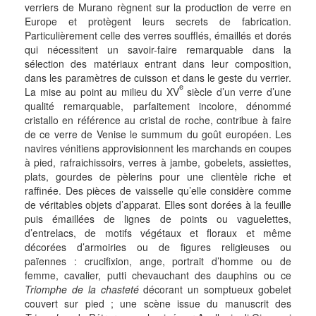
verriers de Murano règnent sur la production de verre en
Europe et protègent leurs secrets de fabrication.
Particulièrement celle des verres soufflés, émaillés et dorés
qui nécessitent un savoir-faire remarquable dans la
sélection des matériaux entrant dans leur composition,
dans les paramètres de cuisson et dans le geste du verrier.
e
La mise au point au milieu du XV
siècle d’un verre d’une
qualité remarquable, parfaitement incolore, dénommé
cristallo en référence au cristal de roche, contribue à faire
de ce verre de Venise le summum du goût européen. Les
navires vénitiens approvisionnent les marchands en coupes
à pied, rafraichissoirs, verres à jambe, gobelets, assiettes,
plats, gourdes de pèlerins pour une clientèle riche et
raffinée. Des pièces de vaisselle qu’elle considère comme
de véritables objets d’apparat. Elles sont dorées à la feuille
puis émaillées de lignes de points ou vaguelettes,
d’entrelacs, de motifs végétaux et floraux et même
décorées d’armoiries ou de figures religieuses ou
païennes : crucifixion, ange, portrait d’homme ou de
femme, cavalier, putti chevauchant des dauphins ou ce
Triomphe de la chasteté
décorant un somptueux gobelet
couvert sur pied ; une scène issue du manuscrit des