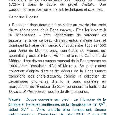
(C2RMF) dans le cadre du projet
Cristallo
. Une
passionnante exposition entre art, techniques et sciences.
Catherine Rigollet
Présentée dans deux grandes salles au rez-de-chaussée
du musée national de la Renaissance, « Émailler le verre à
la Renaissance » offre l’opportunité de parcourir les
appartements de ce beau château entouré d’une forêt et
dominant la Plaine de France. Construit entre 1538 et 1550
pour Anne de Montmorency, connétable de France, qui
souhaitait y accueillir le roi Henri II et la reine Catherine de
Médicis, il est devenu musée national de la Renaissance en
1969 sous l’impulsion d’André Malraux. Sa prestigieuse
collection d’objets d’art et de décors de la Renaissance
comprend des chefs-d’œuvre, comme la collection de
céramiques ottomanes d’Iznik, le banc d’orfèvre en
marqueterie de l’Électeur de Saxe ou encore la tenture de
David et Bethsabée
composée de dix tapisseries.
Visuels : Coupe couverte sur pied : Le Triomphe de la
e
Chasteté. Recettes vénitiennes de la Renaissance, fin XV
-
e
début XVI
s. Verre cristallo bleu transparent, émaux
polychromes, or. Dimensions : H. totale 27,8 ; D. max. 15