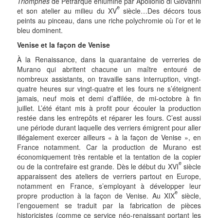
Triomphes
de Pétrarque enluminé par Apollonio di Giovanni
e
et son atelier au milieu du XV
siècle…Des décors tous
peints au pinceau, dans une riche polychromie où l’or et le
bleu dominent.
Venise et la façon de Venise
À la Renaissance, dans la quarantaine de verreries de
Murano qui abritent chacune un maître entouré de
nombreux assistants, on travaille sans interruption, vingt-
quatre heures sur vingt-quatre et les fours ne s’éteignent
jamais, neuf mois et demi d’affilée, de mi-octobre à fin
juillet. L’été étant mis à profit pour écouler la production
restée dans les entrepôts et réparer les fours. C’est aussi
une période durant laquelle des verriers émigrent pour aller
illégalement exercer ailleurs « à la façon de Venise », en
France notamment. Car la production de Murano est
économiquement très rentable et la tentation de la copier
e
ou de la contrefaire est grande. Dès le début du XVI
siècle
apparaissent des ateliers de verriers partout en Europe,
notamment en France, s’employant à développer leur
e
propre production à la façon de Venise. Au XIX
siècle,
l’engouement se traduit par la fabrication de pièces
historicistes (comme ce service néo-renaissant portant les