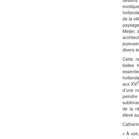
dessins
exotiq
holland
de la vi
paysage
Meijer,
archit
joyeuse
divers éd
Cette r
belles 
essenti
hollanda
aux XVI
d’une n
peindre
sublima
de la r
élevé au
Catherin
À voir