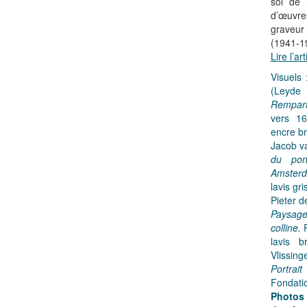
sol de 
d’œuvr
graveur
(1941-1
Lire l’art
Visuels
(Leyde
Remparts
vers 1
encre br
Jacob v
du pon
Amster
lavis gr
Pieter d
Paysag
colline.
lavis 
Vlissing
Portrait
Fondati
Photos