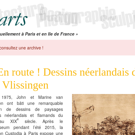
uellement à Paris et en Ile de France »
consultez une archive !
En route ! Dessins néerlandais 
 Vlissingen
 1975, John et Marine van
gen ont bâti une remarquable
tion de dessins de paysages
tes néerlandais et flamands du
e
u XIX
siècle. Après le
useum pendant l’été 2015, la
on Custodia à Paris expose une