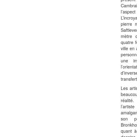
Cambra
l’aspect
L’incro
pierre 
Saftlev
mètre c
quatre f
ville en
personn
une im
l’orienta
d’inver
transfert
Les arti
beauco
réalité
l’artis
amalgame
son pé
Bronkho
quant à