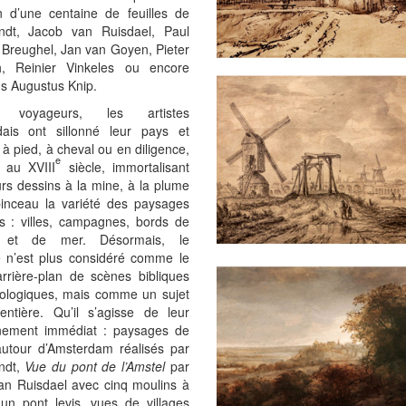
on d’une centaine de feuilles de
dt, Jacob van Ruisdael, Paul
n Breughel, Jan van Goyen, Pieter
, Reinier Vinkeles ou encore
s Augustus Knip.
 voyageurs, les artistes
dais ont sillonné leur pays et
 à pied, à cheval ou en diligence,
e
au XVIII
siècle, immortalisant
rs dessins à la mine, à la plume
inceau la variété des paysages
és : villes, campagnes, bords de
es et de mer. Désormais, le
 n’est plus considéré comme le
arrière-plan de scènes bibliques
ologiques, mais comme un sujet
entière. Qu’il s’agisse de leur
nement immédiat : paysages de
autour d’Amsterdam réalisés par
ndt,
Vue du pont de l’Amstel
par
an Ruisdael avec cinq moulins à
 un pont levis, vues de villages