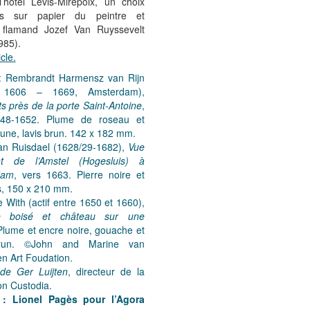
l’hôtel Lévis-Mirepoix, un choix
es sur papier du peintre et
 flamand Jozef Van Ruyssevelt
985).
icle.
 : Rembrandt Harmensz van Rijn
 1606 – 1669, Amsterdam),
 près de la porte Saint-Antoine
,
648-1652. Plume de roseau et
une, lavis brun. 142 x 182 mm.
an Ruisdael (1628/29-1682),
Vue
t de l’Amstel (Hogesluis) à
dam
, vers 1663. Pierre noire et
is, 150 x 210 mm.
e With (actif entre 1650 et 1660),
e boisé et château sur une
Plume et encre noire, gouache et
brun. ©John and Marine van
en Art Foudation.
 de Ger Luijten
, directeur de la
on Custodia.
 : Lionel Pagès pour l’Agora