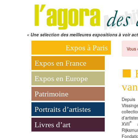
« Une sélection des meilleures expositions à voir act
Expos à Paris
Vous 
Expos en France
Expos en Europe
van
Patrimoine
Depuis
Vlissin
Portraits d’artistes
collec
d’artis
e
Livres d’art
XVII
a
Rijksm
Fondati