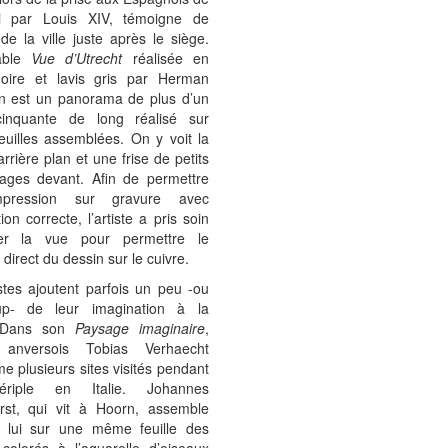
i par Louis XIV, témoigne de
 de la ville juste après le siège.
yable
Vue d’Utrecht
réalisée en
noire et lavis gris par Herman
en est un panorama de plus d’un
inquante de long réalisé sur
euilles assemblées. On y voit la
 arrière plan et une frise de petits
ages devant. Afin de permettre
pression sur gravure avec
tion correcte, l’artiste a pris soin
ser la vue pour permettre le
 direct du dessin sur le cuivre.
stes ajoutent parfois un peu -ou
up- de leur imagination à la
. Dans son
Paysage imaginaire
,
te anversois Tobias Verhaecht
 plusieurs sites visités pendant
riple en Italie. Johannes
rst, qui vit à Hoorn, assemble
 lui sur une même feuille des