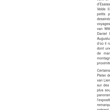
d’Esaia
Velde I
petits
dessiné
voyages
van Wit
Daniel
Augustu
d’où il 
dont un
de mani
montag
proximit
Certain
Pieter d
van Lien
sur des
plus sou
panora
l’expo
remarqu
présent 