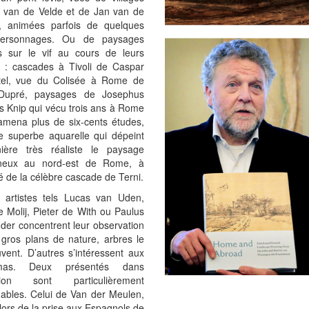
s van de Velde et de Jan van de
I, animées parfois de quelques
 personnages. Ou de paysages
s sur le vif au cours de leurs
 : cascades à Tivoli de Caspar
tel, vue du Colisée à Rome de
 Dupré, paysages de Josephus
s Knip qui vécu trois ans à Rome
ramena plus de six-cents études,
e superbe aquarelle qui dépeint
ère très réaliste le paysage
neux au nord-est de Rome, à
é de la célèbre cascade de Terni.
s artistes tels Lucas van Uden,
e Molij, Pieter de With ou Paulus
der concentrent leur observation
 gros plans de nature, arbres le
vent. D’autres s’intéressent aux
mas. Deux présentés dans
sition sont particulièrement
ables. Celui de Van der Meulen,
lors de la prise aux Espagnols de