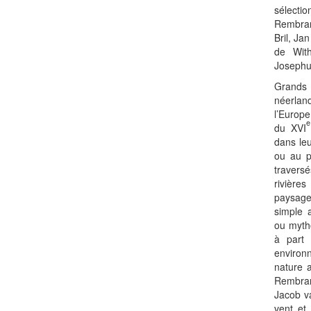
sélecti
Rembran
Bril, Ja
de With
Josephu
Grands
néerlan
l’Europe
e
du XVI
dans leu
ou au p
travers
rivièr
paysage
simple 
ou myth
à part 
environ
nature 
Rembra
Jacob v
vent et