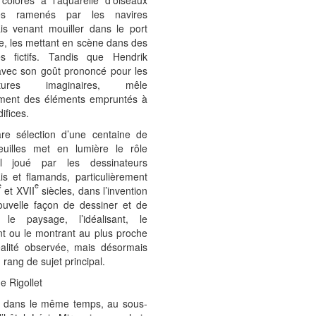
 colorés à l’aquarelle d’oiseaux
ues ramenés par les navires
ais venant mouiller dans le port
lle, les mettant en scène dans des
s fictifs. Tandis que Hendrik
 avec son goût prononcé pour les
ectures imaginaires, mêle
ment des éléments empruntés à
ifices.
are sélection d’une centaine de
feuilles met en lumière le rôle
el joué par les dessinateurs
is et flamands, particulièrement
e
e
et XVII
siècles, dans l’invention
ouvelle façon de dessiner et de
 le paysage, l’idéalisant, le
nt ou le montrant au plus proche
éalité observée, mais désormais
 rang de sujet principal.
e Rigollet
, dans le même temps, au sous-