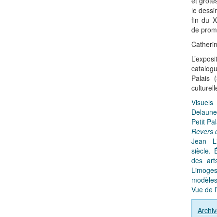
et grote
le dessi
fin du X
de prome
Catherin
L’expo
catalo
Palais 
culturell
Visuel
Delaune
Petit Pal
Revers d
Jean L
siècle.
des art
Limoge
modèles
Vue de l
Archiv