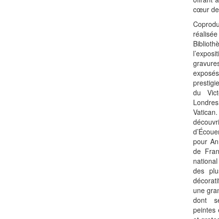
cœur de
Coprodu
réalis
Biblio
l’expos
gravures
exposés
prestig
du Vic
Londre
Vatica
découv
d’Écoue
pour An
de Fran
national
des plu
décorat
une gran
dont s
peintes 