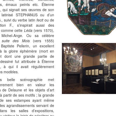
es, émaux peints etc. Étienne
, qui signait ses œuvres de son
 latinisé STEPHANUS ou d’un
., suivi du verbe latin
fecit
ou de
iation F., s’inspirait aussi des
, comme cette
Léda
(vers 1570),
s Michel-Ange. Ou sa célèbre
 suite des Mois
(vers 1555)
 Baptiste Pellerin, un excellent
 à la gloire éphémère (mort en
et dont une grande partie de
 dessiné fut attribuée à Étienne
, à qui il avait régulièrement
es modèles.
s belle scénographie met
lièrement bien en valeur les
s de Delaune et les objets d’art
 à partir de ses motifs ; la grande
é de ses estampes ayant même
des agrandissements servant de
ans les salles d’expositions,
au visiteur le loisir de pénétrer au