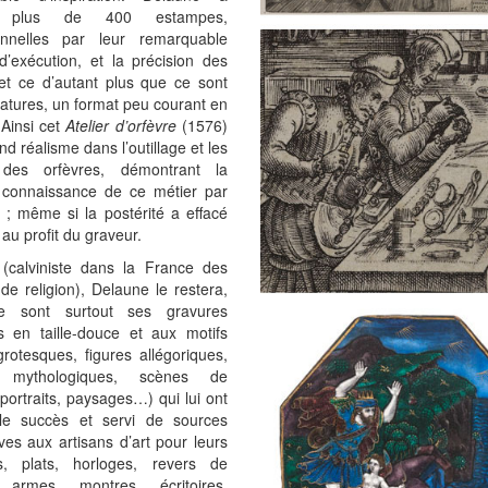
sé plus de 400 estampes,
onnelles par leur remarquable
d’exécution, et la précision des
 et ce d’autant plus que ce sont
atures, un format peu courant en
 Ainsi cet
Atelier d’orfèvre
(1576)
nd réalisme dans l’outillage et les
 des orfèvres, démontrant la
e connaissance de ce métier par
 ; même si la postérité a effacé
 au profit du graveur.
 (calviniste dans la France des
de religion), Delaune le restera,
e sont surtout ses gravures
es en taille-douce et aux motifs
grotesques, figures allégoriques,
 mythologiques, scènes de
portraits, paysages…) qui lui ont
le succès et servi de sources
ves aux artisans d’art pour leurs
es, plats, horloges, revers de
, armes, montres, écritoires,