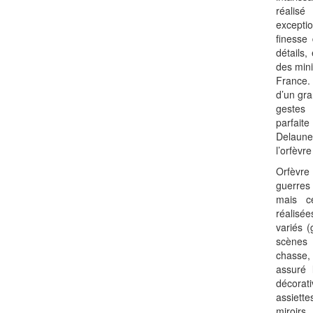
réali
excepti
finesse 
détails,
des mini
France.
d’un gra
gestes
parfait
Delaune
l’orfèvre
Orfèvre
guerres 
mais c
réalisé
variés (
scènes
chasse, 
assuré 
décorati
assiett
miroirs