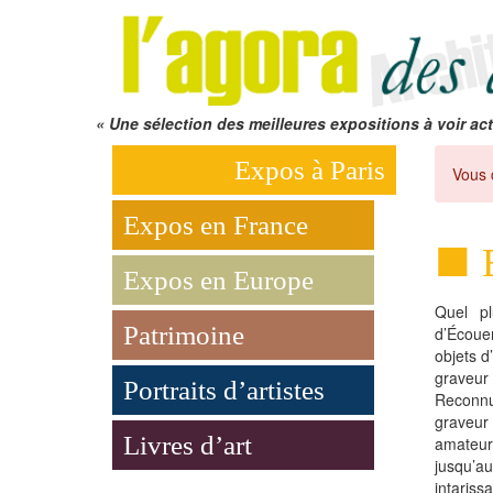
« Une sélection des meilleures expositions à voir act
Expos à Paris
Vous 
Expos en France
Expos en Europe
Quel p
Patrimoine
d’Écoue
objets d
graveu
Portraits d’artistes
Reconn
graveur
Livres d’art
amateurs
jusqu’
intaris