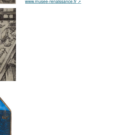
www.musee-renaissance.fr