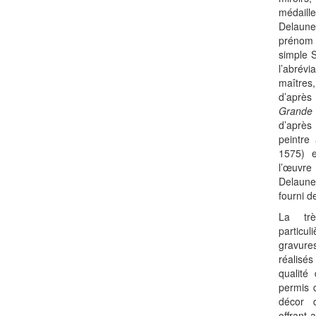
médaill
Delaune
prénom
simple S
l’abrév
maîtres
d’aprè
Grande
d’après
peintre
1575) 
l’œuvre
Delaune
fourni d
La trè
particu
gravure
réalisés
qualit
permis 
décor d
offrant 