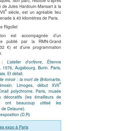
sques. Son parc, restitué d’après
n de Jules Hardouin-Mansart à la
e
VII
siècle, est un agréable lieu
nade à 40 kilomètres de Paris.
e Rigollet
sition est accompagnée d’un
gue publié par la RMN-Grand
(32 €) et d’une programmation
e.
s :
L’atelier d’orfèvre
, Étienne
. 1576, Augsbourg. Burin. Paris,
ais. Et détail.
e miroir : la mort de Britomartis
,
e
imosin. Limoges, début XVII
 Émail polychrome. Paris, musée
s décoratifs (les émailleurs de
s ont beaucoup utilisé les
 de Delaune).
’exposition (D.R)
es expo à Paris