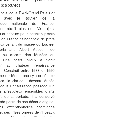
 ses œuvres.
ite avec la RMN-Grand Palais et
ée avec le soutien de la
thèque nationale de France,
ition réunit plus de 130 objets,
 et dessins pour certains jamais
 en France et bénéficie de prêts
ieux venant du musée du Louvre,
toria and Albert Museum de
s ou encore des Musées du
n. Des petits bijoux à venir
rir au château renaissance
n. Construit entre 1538 et 1550
ne de Montmorency, connétable
ce, le château, devenu Musée
 de la Renaissance, possède l’un
s prestigieux ensembles d’arts
ifs de la période. Il a conservé
de partie de son décor d’origine,
es exceptionnelles cheminées
et ses frises ornées de rinceaux