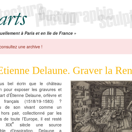
uellement à Paris et en Ile de France »
consultez une archive !
Etienne Delaune. Graver la Ren
lus bel écrin que le château
n pour exposer les gravures et
’art d’Étienne Delaune, orfèvre et
r français (1518/19-1583) ?
u de son vivant comme un
 hors pair, collectionné par les
 de toute l’Europe, il est resté
e
au XIX
siècle une source
sable d’inspiration. Delaune a