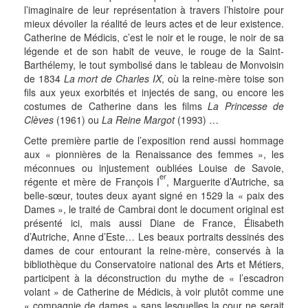
l’imaginaire de leur représentation à travers l’histoire pour
mieux dévoiler la réalité de leurs actes et de leur existence.
Catherine de Médicis, c’est le noir et le rouge, le noir de sa
légende et de son habit de veuve, le rouge de la Saint-
Barthélemy, le tout symbolisé dans le tableau de Monvoisin
de 1834
La mort de Charles IX
, où la reine-mère toise son
fils aux yeux exorbités et injectés de sang, ou encore les
costumes de Catherine dans les films
La Princesse de
Clèves
(1961) ou
La Reine Margot
(1993) …
Cette première partie de l’exposition rend aussi hommage
aux « pionnières de la Renaissance des femmes », les
méconnues ou injustement oubliées Louise de Savoie,
er
régente et mère de François I
, Marguerite d’Autriche, sa
belle-sœur, toutes deux ayant signé en 1529 la « paix des
Dames », le traité de Cambrai dont le document original est
présenté ici, mais aussi Diane de France, Élisabeth
d’Autriche, Anne d’Este… Les beaux portraits dessinés des
dames de cour entourant la reine-mère, conservés à la
bibliothèque du Conservatoire national des Arts et Métiers,
participent à la déconstruction du mythe de « l’escadron
volant » de Catherine de Médicis, à voir plutôt comme une
« compagnie de dames » sans lesquelles la cour ne serait