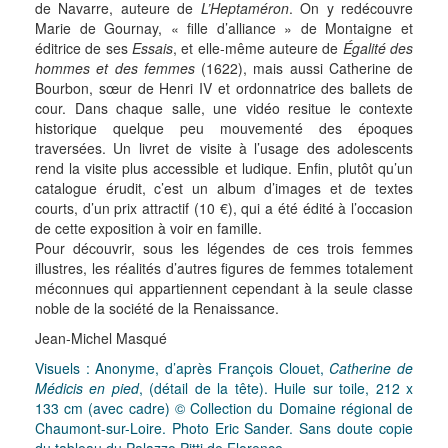
de Navarre, auteure de
L’Heptaméron
. On y redécouvre
Marie de Gournay, « fille d’alliance » de Montaigne et
éditrice de ses
Essais
, et elle-même auteure de
Égalité des
hommes et des femmes
(1622), mais aussi Catherine de
Bourbon, sœur de Henri IV et ordonnatrice des ballets de
cour. Dans chaque salle, une vidéo resitue le contexte
historique quelque peu mouvementé des époques
traversées. Un livret de visite à l’usage des adolescents
rend la visite plus accessible et ludique. Enfin, plutôt qu’un
catalogue érudit, c’est un album d’images et de textes
courts, d’un prix attractif (10 €), qui a été édité à l’occasion
de cette exposition à voir en famille.
Pour découvrir, sous les légendes de ces trois femmes
illustres, les réalités d’autres figures de femmes totalement
méconnues qui appartiennent cependant à la seule classe
noble de la société de la Renaissance.
Jean-Michel Masqué
Visuels : Anonyme, d’après François Clouet,
Catherine de
Médicis en pied
, (détail de la tête). Huile sur toile, 212 x
133 cm (avec cadre) © Collection du Domaine régional de
Chaumont-sur-Loire. Photo Eric Sander. Sans doute copie