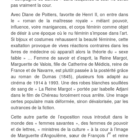
pas vraiment la cour.
Avec Diane de Poitiers, favorite de Henri II, on entre dans
le « roman de la maîtresse royale » mêlant pouvoir,
influence, voire manigances, et corps féminin comme objet
de désir à une époque où le nu féminin s’impose dans l’art.
Si bijoux et costumes rehaussent la beauté féminine, cette
exaltation provoque de vives réactions contraires dans les
livres de médecine où apparaît alors la théorie du « sexe
faible » … Femme de savoir et d’esprit, la Reine Margot,
Marguerite de Valois, fille de Catherine de Médicis, reine de
France et de Navarre, est plutôt passée à la postérité grâce
au roman de Dumas (1845), plusieurs fois adapté au
cinéma de 1914 à 1993. Une des robes blanches souillées
de sang de « La Reine Margot » portée par Isabelle Adjani
dans le film de Chéreau forcément nous arrête. Une image
certes populaire mais déformée, sinon dévalorisée, par les
outrances de la fiction.
Cette autre partie de l’exposition nous introduit dans le
monde des « femmes savantes », des femmes de pouvoir
et de lettres, « ministres de la culture » à la cour à l’image
er
de Marguerite d’Angoulême, sœur de François I
et reine