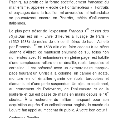
Patinir), au profit de la forme spécifiquement française du
maniérisme, appelée « école de Fontainebleau ». Portraits
et paysages dans la tradition mi-anversoise mi-hollandaise
se poursuivront encore en Picardie, mêlés d’influences
italiennes.
er
Le plus petit trésor de l’exposition
François 1
et l’art des
Pays-Bas
est un « Livre d’Heures à l’usage de Paris »
(1532-1538) de moins de dix centimètres de haut. Acheté
er
par François 1
en 1538 afin d’en faire cadeau à sa nièce
Jeanne d’Albret, ce manuscrit enluminé de 150 folios non
numérotés avec 16 enluminures en pleine page, est habillé
d’une somptueuse reliure en or émaillé, rubis, turquoise et
cornaline. Il est présenté avec un extraordinaire marque-
page figurant un Christ à la colonne, un camée en agate,
monture en or émaillée garnie de rubis, turquoises et
diamants, et d’une perle suspendue. Un bijou exceptionnel,
au croisement de l’orfèvrerie, de l’enluminure et de la
e
joaillerie et qui est passé de mains en mains depuis le 16
siècle… À la recherche du million manquant pour son
acquisition auprès d’un collectionneur anglais, le musée du
Louvre fait appel au mécénat du public. A votre bon cœur !
Catherine Rigollet