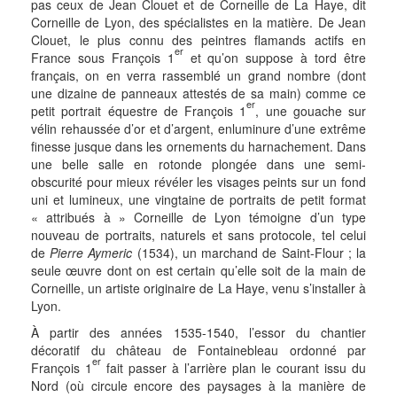
pas ceux de Jean Clouet et de Corneille de La Haye, dit
Corneille de Lyon, des spécialistes en la matière. De Jean
Clouet, le plus connu des peintres flamands actifs en
er
France sous François 1
et qu’on suppose à tord être
français, on en verra rassemblé un grand nombre (dont
une dizaine de panneaux attestés de sa main) comme ce
er
petit portrait équestre de François 1
, une gouache sur
vélin rehaussée d’or et d’argent, enluminure d’une extrême
finesse jusque dans les ornements du harnachement. Dans
une belle salle en rotonde plongée dans une semi-
obscurité pour mieux révéler les visages peints sur un fond
uni et lumineux, une vingtaine de portraits de petit format
« attribués à » Corneille de Lyon témoigne d’un type
nouveau de portraits, naturels et sans protocole, tel celui
de
Pierre Aymeric
(1534), un marchand de Saint-Flour ; la
seule œuvre dont on est certain qu’elle soit de la main de
Corneille, un artiste originaire de La Haye, venu s’installer à
Lyon.
À partir des années 1535-1540, l’essor du chantier
décoratif du château de Fontainebleau ordonné par
er
François 1
fait passer à l’arrière plan le courant issu du
Nord (où circule encore des paysages à la manière de