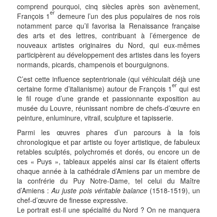
comprend pourquoi, cinq siècles après son avènement,
er
François 1
demeure l’un des plus populaires de nos rois
notamment parce qu’il favorisa la Renaissance française
des arts et des lettres, contribuant à l’émergence de
nouveaux artistes originaires du Nord, qui eux-mêmes
participèrent au développement des artistes dans les foyers
normands, picards, champenois et bourguignons.
C’est cette influence septentrionale (qui véhiculait déjà une
er
certaine forme d’italianisme) autour de François 1
qui est
le fil rouge d’une grande et passionnante exposition au
musée du Louvre, réunissant nombre de chefs-d’œuvre en
peinture, enluminure, vitrail, sculpture et tapisserie.
Parmi les œuvres phares d’un parcours à la fois
chronologique et par artiste ou foyer artistique, de fabuleux
retables sculptés, polychromés et dorés, ou encore un de
ces « Puys », tableaux appelés ainsi car ils étaient offerts
chaque année à la cathédrale d’Amiens par un membre de
la confrérie du Puy Notre-Dame, tel celui du Maître
d’Amiens :
Au juste pois véritable balance
(1518-1519), un
chef-d’œuvre de finesse expressive.
Le portrait est-il une spécialité du Nord ? On ne manquera