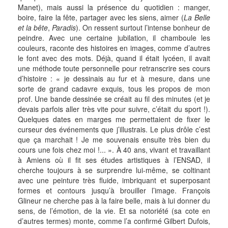
Manet), mais aussi la présence du quotidien : manger,
boire, faire la fête, partager avec les siens, aimer (
La Belle
et la bête
,
Paradis
). On ressent surtout l’intense bonheur de
peindre. Avec une certaine jubilation, il chamboule les
couleurs, raconte des histoires en images, comme d’autres
le font avec des mots. Déjà, quand il était lycéen, il avait
une méthode toute personnelle pour retranscrire ses cours
d’histoire : « je dessinais au fur et à mesure, dans une
sorte de grand cadavre exquis, tous les propos de mon
prof. Une bande dessinée se créait au fil des minutes (et je
devais parfois aller très vite pour suivre, c’était du sport !).
Quelques dates en marges me permettaient de fixer le
curseur des événements que j’illustrais. Le plus drôle c’est
que ça marchait ! Je me souvenais ensuite très bien du
cours une fois chez moi !... ». À 40 ans, vivant et travaillant
à Amiens où il fit ses études artistiques à l’ENSAD, il
cherche toujours à se surprendre lui-même, se coltinant
avec une peinture très fluide, imbriquant et superposant
formes et contours jusqu’à brouiller l’image. François
Glineur ne cherche pas à la faire belle, mais à lui donner du
sens, de l’émotion, de la vie. Et sa notoriété (sa cote en
d’autres termes) monte, comme l’a confirmé Gilbert Dufois,