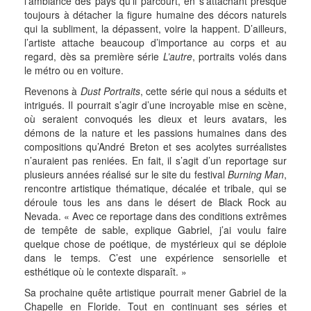
l’ambiance des pays qu’il parcourt, en s’attachant presque
toujours à détacher la figure humaine des décors naturels
qui la subliment, la dépassent, voire la happent. D’ailleurs,
l’artiste attache beaucoup d’importance au corps et au
regard, dès sa première série
L’autre
, portraits volés dans
le métro ou en voiture.
Revenons à
Dust Portraits
, cette série qui nous a séduits et
intrigués. Il pourrait s’agir d’une incroyable mise en scène,
où seraient convoqués les dieux et leurs avatars, les
démons de la nature et les passions humaines dans des
compositions qu’André Breton et ses acolytes surréalistes
n’auraient pas reniées. En fait, il s’agit d’un reportage sur
plusieurs années réalisé sur le site du festival
Burning Man
,
rencontre artistique thématique, décalée et tribale, qui se
déroule tous les ans dans le désert de Black Rock au
Nevada. « Avec ce reportage dans des conditions extrêmes
de tempête de sable, explique Gabriel, j’ai voulu faire
quelque chose de poétique, de mystérieux qui se déploie
dans le temps. C’est une expérience sensorielle et
esthétique où le contexte disparaît. »
Sa prochaine quête artistique pourrait mener Gabriel de la
Chapelle en Floride. Tout en continuant ses séries et