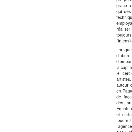
grâce à 
qui dès
techniq
employa
réalise
toujou
l’intens
Lorsque 
d’abord
d’embar
la capit
le cercl
artistes
autour 
en Patag
de faço
des an
Équateur
et surt
foudre !
l’agenc