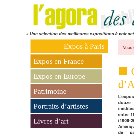
« Une sélection des meilleures expositions à voir act
Expos à Paris
Vous 
Expos en France
Expos en Europe
d’A
Patrimoine
L’expos
douze
Portraits d’artistes
inédit
entre 1
Livres d’art
(1908-
Amériq
de pa