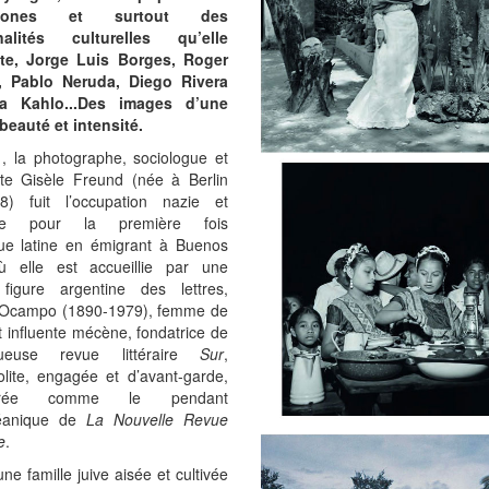
htones et surtout des
nalités culturelles qu’elle
te, Jorge Luis Borges, Roger
s, Pablo Neruda, Diego Rivera
da Kahlo...Des images d’une
beauté et intensité.
, la photographe, sociologue et
iste Gisèle Freund (née à Berlin
) fuit l’occupation nazie et
re pour la première fois
que latine en émigrant à Buenos
ù elle est accueillie par une
figure argentine des lettres,
a Ocampo (1890-1979), femme de
et influente mécène, fondatrice de
ueuse revue littéraire
Sur
,
lite, engagée et d’avant-garde,
dérée comme le pendant
céanique de
La Nouvelle Revue
e
.
une famille juive aisée et cultivée