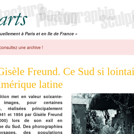
uellement à Paris et en Ile de France »
consultez une archive !
Gisèle Freund. Ce Sud si lointa
mérique latine
ition met en valeur soixante-
 images, pour certaines
es, réalisées principalement
941 et 1954 par Gisèle Freund
2000) lors de son exil en
ue du Sud. Des photographies
ysages, des populations