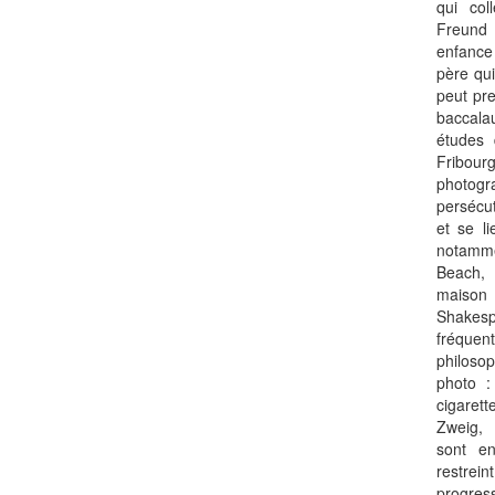
qui col
Freund 
enfance
père qui
peut pre
baccala
études 
Fribour
photogr
persécut
et se l
notamme
Beach, 
maiso
Shake
fréquen
philos
photo :
cigarett
Zweig,
sont e
restr
progres