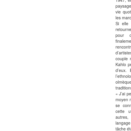
1947, e
paysage
vie quot
les marc
Si elle
retour
pour 
finaleme
rencont
d’artist
couple 
Kahlo p
d’eux. 
l’ethnol
olmèque
traditio
« J’ai p
moyen m
se conn
cette 
autres,
langage
tâche ét