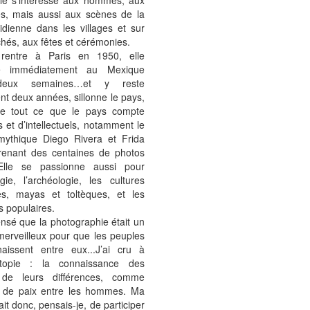
lle s’intéresse aux hommes, aux
s, mais aussi aux scènes de la
idienne dans les villages et sur
hés, aux fêtes et cérémonies.
 rentre à Paris en 1950, elle
ne immédiatement au Mexique
deux semaines…et y reste
nt deux années, sillonne le pays,
re tout ce que le pays compte
es et d’intellectuels, notamment le
mythique Diego Rivera et Frida
renant des centaines de photos
Elle se passionne aussi pour
ogie, l’archéologie, les cultures
s, mayas et toltèques, et les
ns populaires.
ensé que la photographie était un
erveilleux pour que les peuples
aissent entre eux...J’ai cru à
utopie : la connaissance des
 de leurs différences, comme
 de paix entre les hommes. Ma
ait donc, pensais-je, de participer