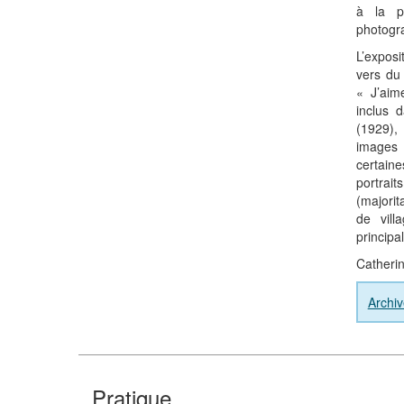
à la p
photogra
L’expos
vers du
« J’aim
inclus 
(1929),
images
certain
portrai
(majorit
de vill
principa
Catherin
Archiv
Pratique