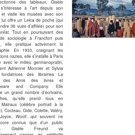
lectionne des tableaux, Gisèle
s’intéresse à l’art depuis son
 et visite les musées avec son
 lui offre un Leica de poche (qui
ndre 36 vues d’affilée) pour son
uréat. Tout en poursuivant des
de sociologie à Francfort puis
g, elle pratique activement la
aphie. En 1933, craignant les
ions nazies, elle s’installe à Paris
ie avec le milieu germanopratin,
nt Adrienne Monnier et Sylvia
fondatrices des librairies La
n des Amis des livres et
speare and Company. Elle
te un grand nombre d’écrivains,
ophes, qu’elle prend tous en
 Malraux (célèbre portrait à la
e), Cocteau, Gide, Colette, Valéry,
 Joyce, Woolf…qui souvent ne
ncore connus que d’un public
eint. Gisèle Freund va
sivement gagner en célébrité