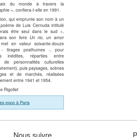
aix du monde à travers la
phie », confiera-t-elle en 1991.
ition, qui emprunte son nom à un
 poème de Luis Cernuda intitulé
erais être seul dans le sud »,
dans son livre
Un rio, un amor
 met en valeur soixante-douze
 - tirages posthumes -, pour
es inédites, réparties entre
ts de personnalités culturelles
airement), puis paysages, scènes
ages et de marchés, réalisées
lement entre 1941 et 1954.
e Rigollet
es expo à Paris
Nous suivre
P