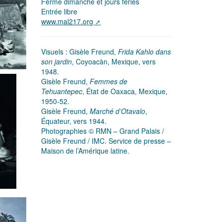
Fermé dimanche et jours fériés
Entrée libre
www.mal217.org
Visuels : Gisèle Freund,
Frida Kahlo dans
son jardin
, Coyoacàn, Mexique, vers
1948.
Gisèle Freund,
Femmes de
Tehuantepec
, État de Oaxaca, Mexique,
1950-52.
Gisèle Freund,
Marché d’Otavalo
,
Équateur, vers 1944.
Photographies © RMN – Grand Palais /
Gisèle Freund / IMC. Service de presse –
Maison de l’Amérique latine.