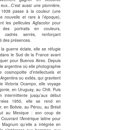
eux...C’est aussi une pionnière,
 1938 passe à la couleur (une
ue nouvelle et rare à l’époque),
nt les pellicules Agfacolor pour
r des portraits en couleurs,
rs cadrés serrés, renforçant
ité des présences.
la guerre éclate, elle se réfugie
 dans le Sud de la France avant
quer pour Buenos Aires. Depuis
ale argentine où elle photographie
e cosmopolite d’intellectuels et
, Argentins ou exilés, qui gravitent
de Victoria Ocampo, elle voyage
onie, en Uruguay, au Chili. Puis
n intermittente jusqu’aux début
nées 1950, elle se rend en
, en Bolivie, au Pérou, au Brésil
out au Mexique : son coup de
 Couvrant l’Amérique latine pour
e Magnum qu’elle a intégrée en