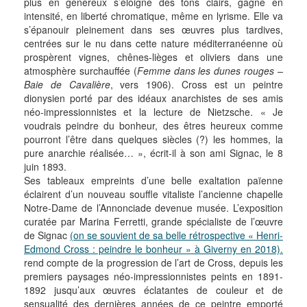
plus en généreux s’éloigne des tons clairs, gagne en
intensité, en liberté chromatique, même en lyrisme. Elle va
s’épanouir pleinement dans ses œuvres plus tardives,
centrées sur le nu dans cette nature méditerranéenne où
prospèrent vignes, chênes-lièges et oliviers dans une
atmosphère surchauffée (
Femme dans les dunes rouges –
Baie de Cavalière
, vers 1906). Cross est un peintre
dionysien porté par des idéaux anarchistes de ses amis
néo-impressionnistes et la lecture de Nietzsche. « Je
voudrais peindre du bonheur, des êtres heureux comme
pourront l’être dans quelques siècles (?) les hommes, la
pure anarchie réalisée… », écrit-il à son ami Signac, le 8
juin 1893.
Ses tableaux empreints d’une belle exaltation païenne
éclairent d’un nouveau souffle vitaliste l’ancienne chapelle
Notre-Dame de l’Annonciade devenue musée. L’exposition
curatée par Marina Ferretti, grande spécialiste de l’œuvre
de Signac
(on se souvient de sa belle rétrospective « Henri-
Edmond Cross : peindre le bonheur » à Giverny en 2018).
rend compte de la progression de l’art de Cross, depuis les
premiers paysages néo-impressionnistes peints en 1891-
1892 jusqu’aux œuvres éclatantes de couleur et de
sensualité des dernières années de ce peintre emporté