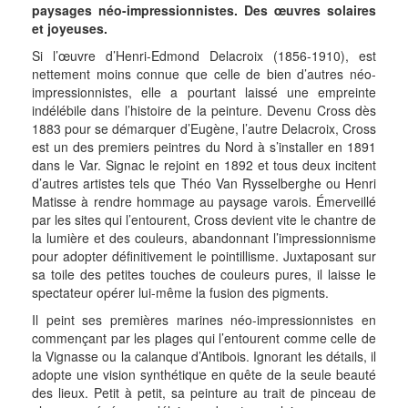
paysages néo-impressionnistes. Des œuvres solaires
et joyeuses.
Si l’œuvre d’Henri-Edmond Delacroix (1856-1910), est
nettement moins connue que celle de bien d’autres néo-
impressionnistes, elle a pourtant laissé une empreinte
indélébile dans l’histoire de la peinture. Devenu Cross dès
1883 pour se démarquer d’Eugène, l’autre Delacroix, Cross
est un des premiers peintres du Nord à s’installer en 1891
dans le Var. Signac le rejoint en 1892 et tous deux incitent
d’autres artistes tels que Théo Van Rysselberghe ou Henri
Matisse à rendre hommage au paysage varois. Émerveillé
par les sites qui l’entourent, Cross devient vite le chantre de
la lumière et des couleurs, abandonnant l’impressionnisme
pour adopter définitivement le pointillisme. Juxtaposant sur
sa toile des petites touches de couleurs pures, il laisse le
spectateur opérer lui-même la fusion des pigments.
Il peint ses premières marines néo-impressionnistes en
commençant par les plages qui l’entourent comme celle de
la Vignasse ou la calanque d’Antibois. Ignorant les détails, il
adopte une vision synthétique en quête de la seule beauté
des lieux. Petit à petit, sa peinture au trait de pinceau de