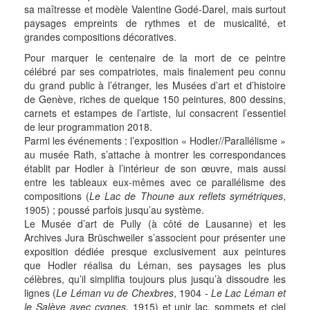
sa maîtresse et modèle Valentine Godé-Darel, mais surtout
paysages empreints de rythmes et de musicalité, et
grandes compositions décoratives.
Pour marquer le centenaire de la mort de ce peintre
célébré par ses compatriotes, mais finalement peu connu
du grand public à l’étranger, les Musées d’art et d’histoire
de Genève, riches de quelque 150 peintures, 800 dessins,
carnets et estampes de l’artiste, lui consacrent l’essentiel
de leur programmation 2018.
Parmi les événements : l’exposition « Hodler//Parallélisme »
au musée Rath, s’attache à montrer les correspondances
établit par Hodler à l’intérieur de son œuvre, mais aussi
entre les tableaux eux-mêmes avec ce parallélisme des
compositions (
Le Lac de Thoune aux reflets symétriques
,
1905) ; poussé parfois jusqu’au système.
Le Musée d’art de Pully (à côté de Lausanne) et les
Archives Jura Brüschweiler s’associent pour présenter une
exposition dédiée presque exclusivement aux peintures
que Hodler réalisa du Léman, ses paysages les plus
célèbres, qu’il simplifia toujours plus jusqu’à dissoudre les
lignes (
Le Léman vu de Chexbres
, 1904 -
Le Lac Léman et
le Salève avec cygnes
, 1915) et unir lac, sommets et ciel