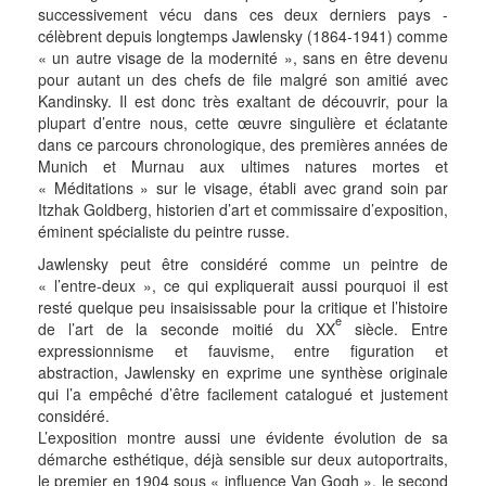
successivement vécu dans ces deux derniers pays -
célèbrent depuis longtemps Jawlensky (1864-1941) comme
« un autre visage de la modernité », sans en être devenu
pour autant un des chefs de file malgré son amitié avec
Kandinsky. Il est donc très exaltant de découvrir, pour la
plupart d’entre nous, cette œuvre singulière et éclatante
dans ce parcours chronologique, des premières années de
Munich et Murnau aux ultimes natures mortes et
« Méditations » sur le visage, établi avec grand soin par
Itzhak Goldberg, historien d’art et commissaire d’exposition,
éminent spécialiste du peintre russe.
Jawlensky peut être considéré comme un peintre de
« l’entre-deux », ce qui expliquerait aussi pourquoi il est
resté quelque peu insaisissable pour la critique et l’histoire
e
de l’art de la seconde moitié du XX
siècle. Entre
expressionnisme et fauvisme, entre figuration et
abstraction, Jawlensky en exprime une synthèse originale
qui l’a empêché d’être facilement catalogué et justement
considéré.
L’exposition montre aussi une évidente évolution de sa
démarche esthétique, déjà sensible sur deux autoportraits,
le premier en 1904 sous « influence Van Gogh », le second