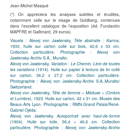
Jean-Michel Masqué
(*) On appréciera les analyses subtiles et érudites,
notamment celle sur le visage de Goldberg, contenues
dans l’excellent catalogue de l’exposition (éd. Fundación
MAPFRE et Gallimard, 29 euros).
Visuels : Alexej von Jawlensky,
Tête abstraite : Karma
,
1933, huile sur carton collé sur bois, 42,6 x 33 cm.
Collection particulière. Photographie : Alexej von
Jawlensky-Archiv S.A., Muralto.
Alexej von Jawlensky,
Variation : Le Chemin, Lère de toutes
les variations
(1914). Huile sur papier à texture de lin collé
sur carton, 36,2 x 27,2 cm. Collection particulière.
Photographie : Alexej von Jawlensky-Archiv S.A.,Muralto/
Switzerland.
Alexej von Jawlensky,
Tête de femme « Méduse »
(Ombre
et Lumière), 1923. Huile sur carton, 42 x 31 cm. Musée des
Beaux-Arts Lyon. Photographie : RMN-Grand Palais/René-
Gabriel Ojéda.
Alexej von Jawlensky,
Autoportrait avec haut-de-forme
(1904). Huile sur toile, 56,4 × 46,6 cm. Collection
particulière. Photographie : Alexej von Jawlensky-Archiv