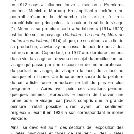
en 1912 sous « influence fauve » (section « Premières
années : Munich et Murnau). En simplifiant à l’extrême, on
pourrait résumer la démarche de l’artiste à trois
caractéristiques principales : la couleur, la série, le visage
(*). Même si sa première série « Variations » (1914-1920)
est fondée sur un paysage (
Variation : Le chemin, Mère de
toutes les variations
, 1914) et que, de ses débuts à la fin de
sa production, Jawlensky ne cessa de peindre aussi des
natures mortes. Cependant, de 1917 aux dernières années
de sa vie, le visage est devenu son sujet de prédilection, un
visage qui passe par une succession de métamorphoses,
du portrait au visage, du visage à la face, de la face au
masque et à l’icône. Car le caractère sacré de la peinture
de cet artiste russe orthodoxe se fait de plus en plus
prégnante : « Après avoir peint ces variations pendant
quelques années, j’éprouvais le besoin de trouver une
forme pour le visage, car j’avais compris que la grande
peinture n’était possible qu’en ayant un sentiment
religieux », écrit-il en 1938 à son correspondant le moine
Verkade.
Ainsi, se dévoilent au fil des sections de l’exposition des
« têtes mystiques et faces de sauveur », des « têtes