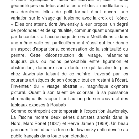
géométriques ou têtes abstraites » et des « méditations »,
ces dernières toiles de petit format étant encore une
variation sur le visage qui fusionne avec la croix et l’icône.
« Elles ont atteint, écrit Jawlensky à leur propos, un degré
de profondeur et de spiritualité, communiquant uniquement
par la couleur. » L’accrochage de ces « Méditations » dans
une même salle est particulièrement réussi qui leur donne
un aspect d’apparitions, condensation de la spiritualité du
peintre. Cette déconstruction du visage, néanmoins
toujours plus ou moins perceptible entre figuration et
abstraction, demeure sans doute ce qui fascine le plus
chez Jawlensky faisant de ce peintre, traversé par les
courants artistiques de son époque tout en restant à l’écart,
l’inventeur du « visage abstrait », magnifique oxymore
pictural. Quant à son talent de coloriste, à sa puissance
chromatique, ils frappent tout au long de son œuvre et des
tableaux exposés à Roubaix.
Comme contrepoint contemporain à l’exposition Jawlensky,
La Piscine montre deux séries d’artistes ancrés dans le
Nord, Marc Ronet (1937) et Hervé Jamen (1959). Un beau
parcours illuminé par la force de Jawlensky enfin dévoilé au
public français dans toute son étendue.