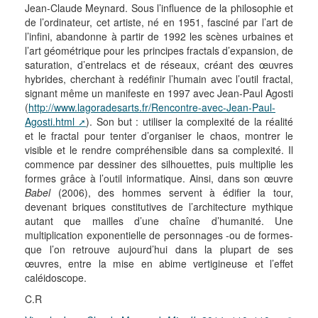
Jean-Claude Meynard. Sous l’influence de la philosophie et
de l’ordinateur, cet artiste, né en 1951, fasciné par l’art de
l’infini, abandonne à partir de 1992 les scènes urbaines et
l’art géométrique pour les principes fractals d’expansion, de
saturation, d’entrelacs et de réseaux, créant des œuvres
hybrides, cherchant à redéfinir l’humain avec l’outil fractal,
signant même un manifeste en 1997 avec Jean-Paul Agosti
(
http://www.lagoradesarts.fr/Rencontre-avec-Jean-Paul-
Agosti.html
). Son but : utiliser la complexité de la réalité
et le fractal pour tenter d’organiser le chaos, montrer le
visible et le rendre compréhensible dans sa complexité. Il
commence par dessiner des silhouettes, puis multiplie les
formes grâce à l’outil informatique. Ainsi, dans son œuvre
Babel
(2006), des hommes servent à édifier la tour,
devenant briques constitutives de l’architecture mythique
autant que mailles d’une chaîne d’humanité. Une
multiplication exponentielle de personnages -ou de formes-
que l’on retrouve aujourd’hui dans la plupart de ses
œuvres, entre la mise en abime vertigineuse et l’effet
caléidoscope.
C.R