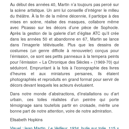
Au début des années 40, Martin n’a toujours pas percé sur
la scène artistique. Un ami lui conseille d’intégrer le milieu
du théâtre. À la fin de la même décennie, il participe à des
mises en scène, réalise des masques, collabore même
avec Picasso sur les décors d’une pièce de Sophocle.
Après la gestion de la galerie d’art d’église ATC qu’il crée
dans les années 50 et abandonne en 67, Martin se lance
dans l’imagerie télévisuelle. Plus que les dessins de
costumes (un genre difficile à renouveler) conçus pour
l’émission, ce sont ses petits panneaux à la tempera peints
pour l’émission « La Chronique des Siècles » (1969-70) qui
séduiront. Empruntant à la fois à l’iconographie des livres
d’heures et aux miniatures persanes, ils étaient
photographiés et reproduits en grand format pour servir de
décors devant lesquels les acteurs évoluaient.
Dans notre monde d’abstractions, d’installations ou d’art
urbain, ces toiles réalistes d’un peintre qui porte
témoignage sans toutefois partir en croisade, mérite une
bonne part de notre attention, voire de notre admiration.
Elisabeth Hopkins
Visuel :Jean Martin,
Le Veilleur,
1934, huile sur toile, 115 x