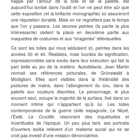
happé par l’amour de la toile et de la palette, est
aujourd’hui tombé dans l’oubli et l’on ne peut être sûr que
cette exposition (et la brillante monographie) lui assureront
une réputation durable. Mais on ne regrettera pas le temps
que l’on y passera. Les œuvres peintes (la partie la plus
intéressante) cèdent la place en deuxième partie aux
maquettes de costumes et aux “imageries” télévisuelles.
Ce sont les toiles qui nous séduisent ici, peintes dans les
années 30 et 40. Réalistes, mais lourdes de signification,
expressionnistes sans excès dans leur exécution qui fait la
part belle au jeu de la matière. Autodidacte, Jean Martin
connait ses références picturales, de Grünewald à
Modigliani. Elles sont visibles dans la théâtralité des
postures de mains, dans l’allongement du cou, dans la
palette aux couleurs discrètes. Le personnage, le plus
souvent seul, occupe la majorité de la surface, fixé dans un
moment intime qui n’appartient qu’à lui. Les toiles
contemporaines de la guerre civile espagnole,
Le Noyé
,
l’Exilé
,
Le Crucifié
, résonnent des inquiétudes et
incertitudes de l’époque. Un peu plus tard, ses portraits
d’ouvriers isolés relèvent d’un réalisme social qui ne se
croit pas investi d’une mission dénonciatrice.