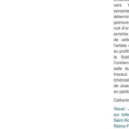
vers 
sensori
déterm
peinture
nuit d’o
enrichie
de cet
l’artist
au profi
la flui
l’oniri
salle d
trav
tchécos
de Jose
en partic
Catherin
Visuel 
sur toil
Saint-R
Reims-