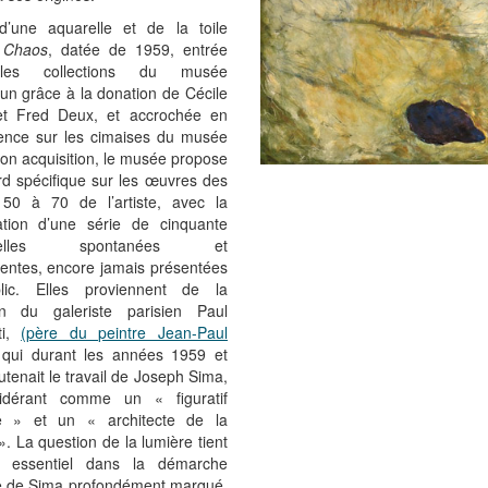
d’une aquarelle et de la toile
e
Chaos
, datée de 1959, entrée
les collections du musée
un grâce à la donation de Cécile
t Fred Deux, et accrochée en
nce sur les cimaises du musée
on acquisition, le musée propose
rd spécifique sur les œuvres des
50 à 70 de l’artiste, avec la
ation d’une série de cinquante
arelles spontanées et
entes, encore jamais présentées
lic. Elles proviennent de la
ion du galeriste parisien Paul
ti,
(père du peintre Jean-Paul
 qui durant les années 1959 et
tenait le travail de Joseph Sima,
idérant comme un « figuratif
e » et un « architecte de la
». La question de la lumière tient
e essentiel dans la démarche
ce de Sima profondément marqué,