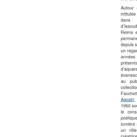
Autour 
intitulé
dans 
d’Issoud
Reims e
permane
depuis s
un rega
années 
présent
d’aqu
évanesc
au pub
collect
Facchet
Agosti)
,
1960 sou
le cons
poétiqu
lumière 
un rôl
créatri