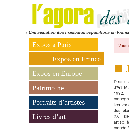
« Une sélection des meilleures expositions en Franc
Expos à Paris
Vous 
Expos en France
Expos en Europe
Depuis 
Patrimoine
d’Art M
1992,
monogr
Portraits d’artistes
l’œuvre
des plu
e
Livres d’art
XX
siè
artiste 
monde à 