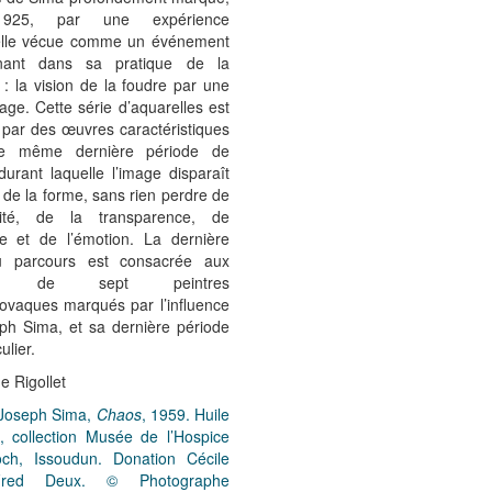
1925, par une expérience
elle vécue comme un événement
inant dans sa pratique de la
 : la vision de la foudre par une
rage. Cette série d’aquarelles est
 par des œuvres caractéristiques
te même dernière période de
e durant laquelle l’image disparaît
t de la forme, sans rien perdre de
dité, de la transparence, de
sme et de l’émotion. La dernière
u parcours est consacrée aux
aux de sept peintres
lovaques marqués par l’influence
ph Sima, et sa dernière période
ulier.
e Rigollet
: Joseph Sima,
Chaos
, 1959. Huile
e, collection Musée de l’Hospice
och, Issoudun. Donation Cécile
Fred Deux. © Photographe