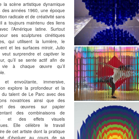
de la scène artistique dynamique
s des années 1960, une époque
tion radicale et de créativité sans
il a toujours maintenu des liens
 avec l’Amérique latine. Surtout
our ses sculptures cinétiques
es, qui utilisent la lumière, le
nt et les surfaces miroir, Julio
 veut surprendre et captiver le
ur, qu’il se sente actif afin de
 vie à chaque œuvre qu’il
le.
e et envoûtante, immersive,
tion explore la profondeur et la
té du talent de Le Parc avec des
ations novatrices ainsi que des
 et des œuvres sur papier
mentant des combinaisons de
rs et des effets visuels
ues. Elle célèbre le travail
ire de cet artiste dont la pratique
ssé d’évoluer au cours de sa