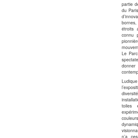
partie 
du Pari
d’innova
bornes, 
étroits
connu p
pionnièr
mouveme
Le Parc
spectate
donner
contemp
Ludiqu
l’exposi
diversi
install
toiles
expéri
couleu
dynamiq
visionna
n’a ce