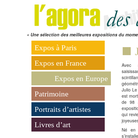
« Une sélection des meilleures expositions du mome
Expos à Paris
Expos en France
Avec se
saisiss
Expos en Europe
scintil
géométr
Julio Le
Patrimoine
est mort
de 98 a
Portraits d’artistes
exposit
qui rev
joyeuses 
Livres d’art
Né en 
s’insta