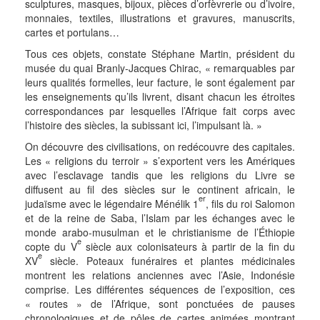
sculptures, masques, bijoux, pièces d’orfèvrerie ou d’ivoire,
monnaies, textiles, illustrations et gravures, manuscrits,
cartes et portulans…
Tous ces objets, constate Stéphane Martin, président du
musée du quai Branly-Jacques Chirac, « remarquables par
leurs qualités formelles, leur facture, le sont également par
les enseignements qu’ils livrent, disant chacun les étroites
correspondances par lesquelles l’Afrique fait corps avec
l’histoire des siècles, la subissant ici, l’impulsant là. »
On découvre des civilisations, on redécouvre des capitales.
Les « religions du terroir » s’exportent vers les Amériques
avec l’esclavage tandis que les religions du Livre se
diffusent au fil des siècles sur le continent africain, le
er
judaïsme avec le légendaire Ménélik 1
, fils du roi Salomon
et de la reine de Saba, l’Islam par les échanges avec le
monde arabo-musulman et le christianisme de l’Éthiopie
e
copte du V
siècle aux colonisateurs à partir de la fin du
e
XV
siècle. Poteaux funéraires et plantes médicinales
montrent les relations anciennes avec l’Asie, Indonésie
comprise. Les différentes séquences de l’exposition, ces
« routes » de l’Afrique, sont ponctuées de pauses
chronologiques et de pôles de cartes animées montrant