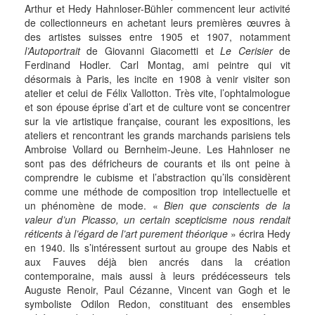
Arthur et Hedy Hahnloser-Bühler commencent leur activité
de collectionneurs en achetant leurs premières œuvres à
des artistes suisses entre 1905 et 1907, notamment
l’Autoportrait
de Giovanni Giacometti et
Le Cerisier
de
Ferdinand Hodler. Carl Montag, ami peintre qui vit
désormais à Paris, les incite en 1908 à venir visiter son
atelier et celui de Félix Vallotton. Très vite, l’ophtalmologue
et son épouse éprise d’art et de culture vont se concentrer
sur la vie artistique française, courant les expositions, les
ateliers et rencontrant les grands marchands parisiens tels
Ambroise Vollard ou Bernheim-Jeune. Les Hahnloser ne
sont pas des défricheurs de courants et ils ont peine à
comprendre le cubisme et l’abstraction qu’ils considèrent
comme une méthode de composition trop intellectuelle et
un phénomène de mode. «
Bien que conscients de la
valeur d’un Picasso, un certain scepticisme nous rendait
réticents à l’égard de l’art purement théorique
» écrira Hedy
en 1940. Ils s’intéressent surtout au groupe des Nabis et
aux Fauves déjà bien ancrés dans la création
contemporaine, mais aussi à leurs prédécesseurs tels
Auguste Renoir, Paul Cézanne, Vincent van Gogh et le
symboliste Odilon Redon, constituant des ensembles