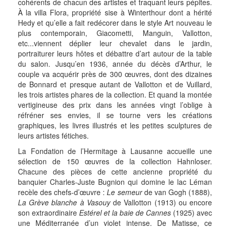
cohérents de chacun des artistes et traquant leurs pépites.
À la villa Flora, propriété sise à Winterthour dont a hérité
Hedy et qu’elle a fait redécorer dans le style Art nouveau le
plus contemporain, Giacometti, Manguin, Vallotton,
etc...viennent déplier leur chevalet dans le jardin,
portraiturer leurs hôtes et débattre d’art autour de la table
du salon. Jusqu’en 1936, année du décès d’Arthur, le
couple va acquérir près de 300 œuvres, dont des dizaines
de Bonnard et presque autant de Vallotton et de Vuillard,
les trois artistes phares de la collection. Et quand la montée
vertigineuse des prix dans les années vingt l’oblige à
réfréner ses envies, il se tourne vers les créations
graphiques, les livres illustrés et les petites sculptures de
leurs artistes fétiches.
La Fondation de l’Hermitage à Lausanne accueille une
sélection de 150 œuvres de la collection Hahnloser.
Chacune des pièces de cette ancienne propriété du
banquier Charles-Juste Bugnion qui domine le lac Léman
recèle des chefs-d’œuvre :
Le semeur
de van Gogh (1888),
La Grève blanche à Vasouy
de Vallotton (1913) ou encore
son extraordinaire
Estérel et la baie de Cannes
(1925) avec
une Méditerranée d’un violet intense. De Matisse, ce