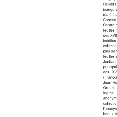
Rembra
inaugu
matéria
Cabinet
Centre 
feuilles
des XVII
inédite
collecti
plus de 
feuille
Jenisc
principa
des XVI
(Franço
Jean-Ho
Greuze
Ingres,
anonyme
collect
l’anony
beaux t