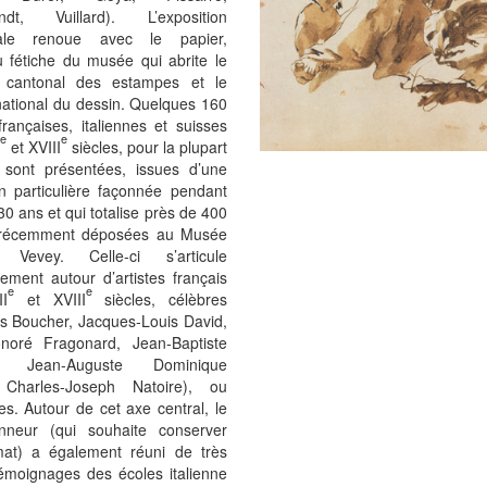
ndt, Vuillard). L’exposition
rale renoue avec le papier,
u fétiche du musée qui abrite le
 cantonal des estampes et le
national du dessin. Quelques 160
 françaises, italiennes et suisses
e
e
et XVIII
siècles, pour la plupart
s sont présentées, issues d’une
on particulière façonnée pendant
30 ans et qui totalise près de 400
s récemment déposées au Musée
h Vevey. Celle-ci s’articule
lement autour d’artistes français
e
e
I
et XVIII
siècles, célèbres
is Boucher, Jacques-Louis David,
noré Fragonard, Jean-Baptiste
, Jean-Auguste Dominique
 Charles-Joseph Natoire), ou
s. Autour de cet axe central, le
ionneur (qui souhaite conserver
mat) a également réuni de très
émoignages des écoles italienne