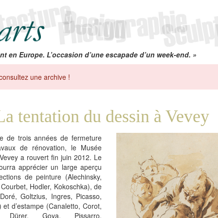
nt en Europe. L’occasion d’une escapade d’un week-end. »
consultez une archive !
La tentation du dessin à Vevey
e de trois années de fermeture
avaux de rénovation, le Musée
Vevey a rouvert fin juin 2012. Le
pourra apprécier un large aperçu
ections de peinture (Alechinsky,
 Courbet, Hodler, Kokoschka), de
Doré, Goltzius, Ingres, Picasso,
) et d’estampe (Canaletto, Corot,
, Dürer, Goya, Pissarro,