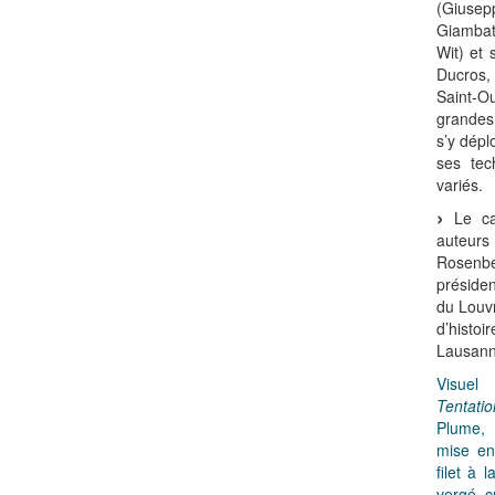
(Giuse
Giambatt
Wit) et
Ducros
Saint-O
grandes 
s’y dépl
ses tec
variés.
Le cat
auteur
Rosenb
préside
du Louvr
d’histo
Lausann
Visuel
Tentati
Plume, 
mise en
filet à 
vergé 