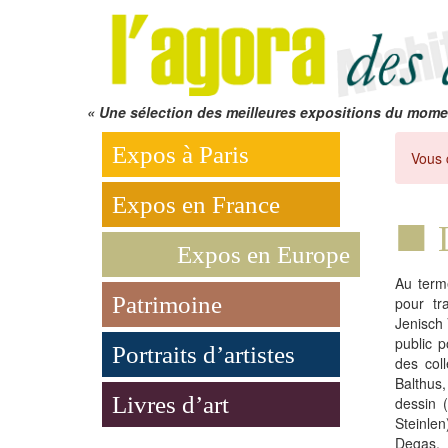
« Une sélection des meilleures expositions du mome
Expos à Paris
Vous 
Expos en France
Expos en Europe
Au term
Patrimoine
pour tr
Jenisch 
public 
Portraits d’artistes
des coll
Balthus,
Livres d’art
dessin (
Steinlen
Degas