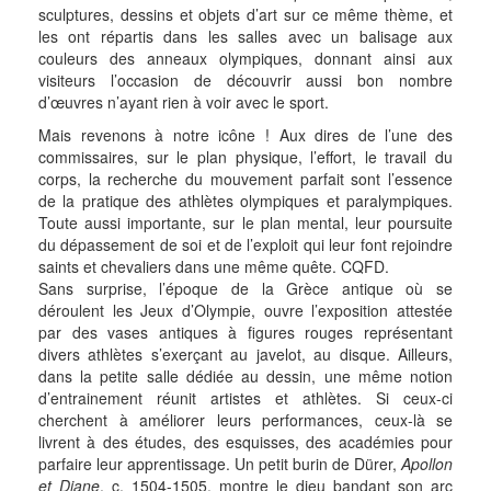
sculptures, dessins et objets d’art sur ce même thème, et
les ont répartis dans les salles avec un balisage aux
couleurs des anneaux olympiques, donnant ainsi aux
visiteurs l’occasion de découvrir aussi bon nombre
d’œuvres n’ayant rien à voir avec le sport.
Mais revenons à notre icône ! Aux dires de l’une des
commissaires, sur le plan physique, l’effort, le travail du
corps, la recherche du mouvement parfait sont l’essence
de la pratique des athlètes olympiques et paralympiques.
Toute aussi importante, sur le plan mental, leur poursuite
du dépassement de soi et de l’exploit qui leur font rejoindre
saints et chevaliers dans une même quête. CQFD.
Sans surprise, l’époque de la Grèce antique où se
déroulent les Jeux d’Olympie, ouvre l’exposition attestée
par des vases antiques à figures rouges représentant
divers athlètes s’exerçant au javelot, au disque. Ailleurs,
dans la petite salle dédiée au dessin, une même notion
d’entrainement réunit artistes et athlètes. Si ceux-ci
cherchent à améliorer leurs performances, ceux-là se
livrent à des études, des esquisses, des académies pour
parfaire leur apprentissage. Un petit burin de Dürer,
Apollon
et Diane
, c. 1504-1505, montre le dieu bandant son arc