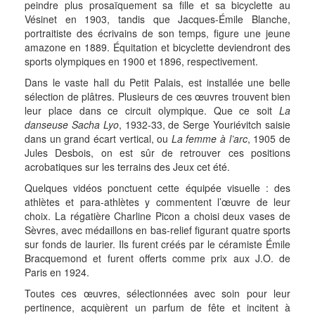
peindre plus prosaïquement sa fille et sa bicyclette au
Vésinet en 1903, tandis que Jacques-Émile Blanche,
portraitiste des écrivains de son temps, figure une jeune
amazone en 1889. Équitation et bicyclette deviendront des
sports olympiques en 1900 et 1896, respectivement.
Dans le vaste hall du Petit Palais, est installée une belle
sélection de plâtres. Plusieurs de ces œuvres trouvent bien
leur place dans ce circuit olympique. Que ce soit
La
danseuse Sacha Lyo
, 1932-33, de Serge Youriévitch saisie
dans un grand écart vertical, ou
La femme à l’arc
, 1905 de
Jules Desbois, on est sûr de retrouver ces positions
acrobatiques sur les terrains des Jeux cet été.
Quelques vidéos ponctuent cette équipée visuelle : des
athlètes et para-athlètes y commentent l’œuvre de leur
choix. La régatière Charline Picon a choisi deux vases de
Sèvres, avec médaillons en bas-relief figurant quatre sports
sur fonds de laurier. Ils furent créés par le céramiste Émile
Bracquemond et furent offerts comme prix aux J.O. de
Paris en 1924.
Toutes ces œuvres, sélectionnées avec soin pour leur
pertinence, acquièrent un parfum de fête et incitent à