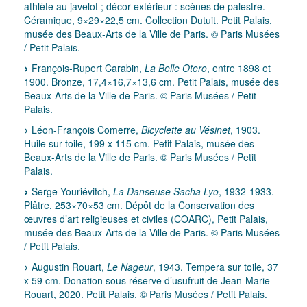
athlète au javelot ; décor extérieur : scènes de palestre.
Céramique, 9×29×22,5 cm. Collection Dutuit. Petit Palais,
musée des Beaux-Arts de la Ville de Paris. © Paris Musées
/ Petit Palais.
François-Rupert Carabin,
La Belle Otero
, entre 1898 et
1900. Bronze, 17,4×16,7×13,6 cm. Petit Palais, musée des
Beaux-Arts de la Ville de Paris. © Paris Musées / Petit
Palais.
Léon-François Comerre,
Bicyclette au Vésinet
, 1903.
Huile sur toile, 199 x 115 cm. Petit Palais, musée des
Beaux-Arts de la Ville de Paris. © Paris Musées / Petit
Palais.
Serge Youriévitch,
La Danseuse Sacha Lyo
, 1932-1933.
Plâtre, 253×70×53 cm. Dépôt de la Conservation des
œuvres d’art religieuses et civiles (COARC), Petit Palais,
musée des Beaux-Arts de la Ville de Paris. © Paris Musées
/ Petit Palais.
Augustin Rouart,
Le Nageur
, 1943. Tempera sur toile, 37
x 59 cm. Donation sous réserve d’usufruit de Jean-Marie
Rouart, 2020. Petit Palais. © Paris Musées / Petit Palais.