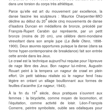
dans une torsion du corps très athlétique.
Parce qu’elle est art du mouvement par excellence, la
danse fascine les sculpteurs : Maurice Charpentier-MIO
e
décline au début du 20
siècle cinq mouvements de danse
d’Isadora Duncan en médaillons de bronze, précédé par
François-Rupert Carabin qui représente, par un petit
bronze (moins de 20 cm), une célèbre demi-mondaine
virevoltant dans son ample jupe (
La Belle Otero
, 1898-
1900). Deux œuvres opportunes puisque la danse (dans sa
forme hyper-contemporaine de breakdance) fait son entrée
cette année dans les Jeux.
Le crawl est la technique aujourd’hui requise pour l’épreuve
de nage libre des Jeux. Bon nageur lui-même, Augustin
Rouart peint à la tempera un nageur de crawl en plein
effort. Un petit tableau réaliste où le nageur fend l’eau
légère en créant un sillage bouillonnant aux formes de
feuilles d’acanthe (
Le nageur
, 1943).
e
À la fin du 19
siècle, deux pratiques s’ouvrent aux
femmes : la bicyclette, comme moyen de locomotion, et
l’équitation, comme activité de loisir. Léon-François
Comerre, peintre symboliste, oublie ses odalisques pour