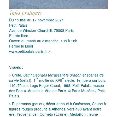
Du 15 mai au 17 novembre 2024
Petit Palais
Avenue Winston-Churchill, 75008 Paris
Entrée libre
Ouvert du mardi au dimanche, 10h à 18h
Fermé le lundi
www.petitpalais.paris.fr
Visuels :
Crète,
Saint Georges terrassant le dragon et scènes de
re
e
sa vie
(détail), 1
moitié du XVII
siècle. Tempera sur bois,
110×70 cm. Legs Roger Cabal, 1998. Petit Palais, musée
des Beaux-Arts de la Ville de Paris. © Paris Musées / Petit
Palais.
Euphronios (potier), décor attribué à Onésimos, Coupe à
figures rouges produite à Athènes, vers 490 avant notre
ère. Provenance : Corneto (Étrurie). Médaillon : jeune