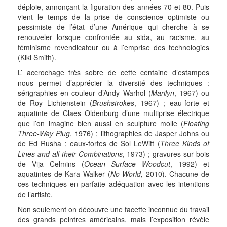
déploie, annonçant la figuration des années 70 et 80. Puis
vient le temps de la prise de conscience optimiste ou
pessimiste de l’état d’une Amérique qui cherche à se
renouveler lorsque confrontée au sida, au racisme, au
féminisme revendicateur ou à l’emprise des technologies
(Kiki Smith).
L’ accrochage très sobre de cette centaine d’estampes
nous permet d’apprécier la diversité des techniques :
sérigraphies en couleur d’Andy Warhol (
Marilyn
, 1967) ou
de Roy Lichtenstein (
Brushstrokes
, 1967) ; eau-forte et
aquatinte de Claes Oldenburg d’une multiprise électrique
que l’on imagine bien aussi en sculpture molle (
Floating
Three-Way Plug
, 1976) ; lithographies de Jasper Johns ou
de Ed Rusha ; eaux-fortes de Sol LeWitt (
Three Kinds of
Lines and all their Combinations
, 1973) ; gravures sur bois
de Vija Celmins (
Ocean Surface Woodcut
, 1992) et
aquatintes de Kara Walker (
No World,
2010). Chacune de
ces techniques en parfaite adéquation avec les intentions
de l’artiste.
Non seulement on découvre une facette inconnue du travail
des grands peintres américains, mais l’exposition révèle