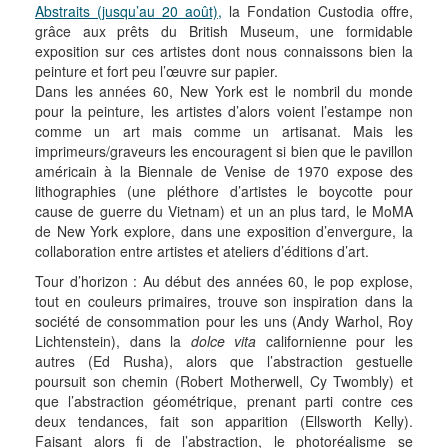
Abstraits (jusqu’au 20 août),
la Fondation Custodia offre,
grâce aux prêts du British Museum, une formidable
exposition sur ces artistes dont nous connaissons bien la
peinture et fort peu l’œuvre sur papier.
Dans les années 60, New York est le nombril du monde
pour la peinture, les artistes d’alors voient l’estampe non
comme un art mais comme un artisanat. Mais les
imprimeurs/graveurs les encouragent si bien que le pavillon
américain à la Biennale de Venise de 1970 expose des
lithographies (une pléthore d’artistes le boycotte pour
cause de guerre du Vietnam) et un an plus tard, le MoMA
de New York explore, dans une exposition d’envergure, la
collaboration entre artistes et ateliers d’éditions d’art.
Tour d’horizon : Au début des années 60, le pop explose,
tout en couleurs primaires, trouve son inspiration dans la
société de consommation pour les uns (Andy Warhol, Roy
Lichtenstein), dans la
dolce vita
californienne pour les
autres (Ed Rusha), alors que l’abstraction gestuelle
poursuit son chemin (Robert Motherwell, Cy Twombly) et
que l’abstraction géométrique, prenant parti contre ces
deux tendances, fait son apparition (Ellsworth Kelly).
Faisant alors fi de l’abstraction, le photoréalisme se