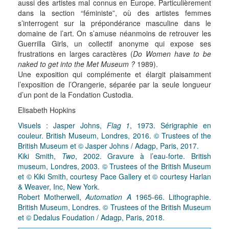
aussi des artistes mal connus en Europe. Particulièrement
dans la section “féministe”, où des artistes femmes
s’interrogent sur la prépondérance masculine dans le
domaine de l’art. On s’amuse néanmoins de retrouver les
Guerrilla Girls, un collectif anonyme qui expose ses
frustrations en larges caractères (
Do Women have to be
naked to get into the Met Museum ?
1989).
Une exposition qui complémente et élargit plaisamment
l’exposition de l’Orangerie, séparée par la seule longueur
d’un pont de la Fondation Custodia.
Elisabeth Hopkins
Visuels : Jasper Johns,
Flag 1
, 1973. Sérigraphie en
couleur. British Museum, Londres, 2016. © Trustees of the
British Museum et © Jasper Johns / Adagp, Paris, 2017.
Kiki Smith,
Two
, 2002. Gravure à l’eau-forte. British
museum, Londres, 2003. © Trustees of the British Museum
et © Kiki Smith, courtesy Pace Gallery et © courtesy Harlan
& Weaver, Inc, New York.
Robert Motherwell,
Automation A
1965-66. Lithographie.
British Museum, Londres. © Trustees of the British Museum
et © Dedalus Foudation / Adagp, Paris, 2018.