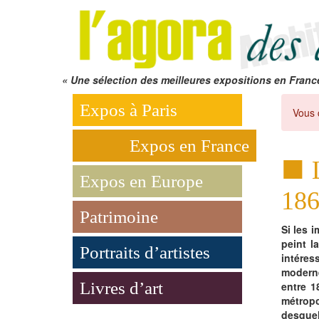
« Une sélection des meilleures expositions en Franc
Expos à Paris
Vous 
Expos en France
Expos en Europe
186
Patrimoine
Si les 
peint l
Portraits d’artistes
intére
modern
Livres d’art
entre 1
métro
desque