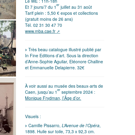
Le WE : 11h-18h
er
Et 7 jours/7 du 1
juillet au 31 août
Tarif plein : 5,50 € expos et collections
(gratuit moins de 26 ans)
Tél. 02 31 30 47 70
www.mba.cae.fr
Très beau catalogue illustré publié par
In Fine Editions d’art. Sous la direction
d’Anne-Sophie Aguilar, Eléonore Challine
et Emmanuelle Delapierre. 32€
À voir aussi au musée des beaux-arts de
er
Caen, jusqu’au 1
septembre 2024 :
Monique Frydman, l’Âge d’or.
Visuels :
Camille Pissarro,
L’Avenue de l’Opéra
,
1898. Huile sur toile, 73,3 x 92,3 cm.