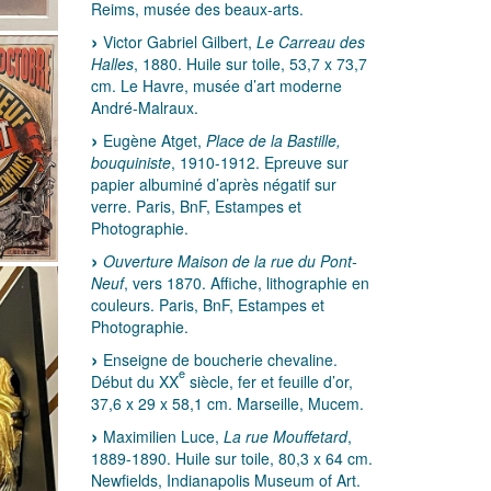
Reims, musée des beaux-arts.
Victor Gabriel Gilbert,
Le Carreau des
Halles
, 1880. Huile sur toile, 53,7 x 73,7
cm. Le Havre, musée d’art moderne
André-Malraux.
Eugène Atget,
Place de la Bastille,
bouquiniste
, 1910-1912. Epreuve sur
papier albuminé d’après négatif sur
verre. Paris, BnF, Estampes et
Photographie.
Ouverture Maison de la rue du Pont-
Neuf
, vers 1870. Affiche, lithographie en
couleurs. Paris, BnF, Estampes et
Photographie.
Enseigne de boucherie chevaline.
e
Début du XX
siècle, fer et feuille d’or,
37,6 x 29 x 58,1 cm. Marseille, Mucem.
Maximilien Luce,
La rue Mouffetard
,
1889-1890. Huile sur toile, 80,3 x 64 cm.
Newfields, Indianapolis Museum of Art.