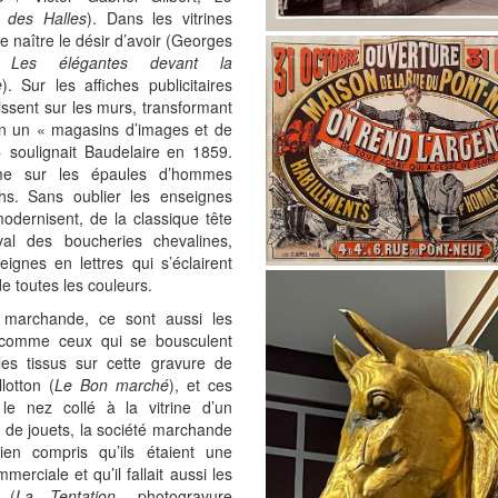
 des Halles
). Dans les vitrines
re naître le désir d’avoir (Georges
i,
Les élégantes devant la
e
). Sur les affiches publicitaires
rissent sur les murs, transformant
en un « magasins d’images et de
» soulignait Baudelaire en 1859.
e sur les épaules d’hommes
hs. Sans oublier les enseignes
odernisent, de la classique tête
al des boucheries chevalines,
ignes en lettres qui s’éclairent
de toutes les couleurs.
e marchande, ce sont aussi les
, comme ceux qui se bousculent
les tissus sur cette gravure de
llotton (
Le Bon marché
), et ces
 le nez collé à la vitrine d’un
 de jouets, la société marchande
ien compris qu’ils étaient une
mmerciale et qu’il fallait aussi les
 (
La Tentation
, photogravure