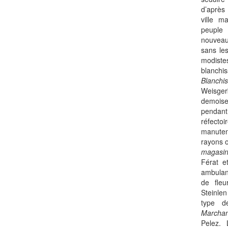
d’après 
ville m
peuple
nouveau 
sans le
modiste
blanch
Blanchis
Weisger
demoise
penda
réfec
manuten
rayons 
magasin
Férat e
ambulan
de fleu
Steinlen
type de
Marchan
Pelez. 