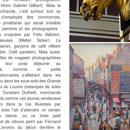
Victor Gabriel Gilbert). Mais la
archande, c’est surtout tout ce
 d’employés des commerces,
prolétariat qui serait invisible
s peintres et les photographes :
s croquées par Félix Valloton,
isseuses (Walter Sickert,
La
serie
), garçons de café (Albert
ber,
Café parisien
). Mais aussi,
lles de magasin photographiées
nt leur pose déjeuner au
toire, commis et petits
tionnaires s’affairant dans les
ou dans les sous-sols des
Grands
s du Louvre
(estampes de Jules
t Constant Dutheil), marchands
ts comme ces jeunes vendeuses
rs dans la rue illustrées par
 avec l’air d’attendre un certain
 clients, ou ce triste petit
d de citrons
peint par Fernand
L’envers du décor derrière le