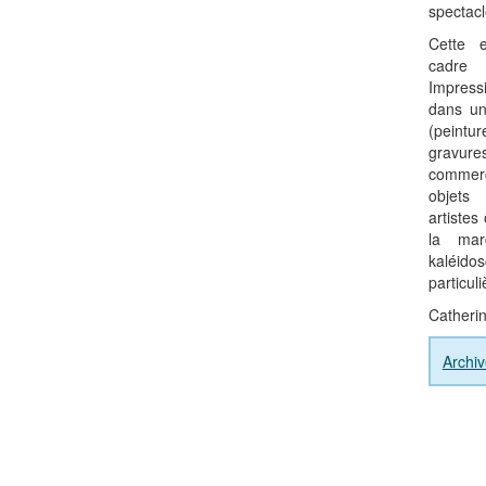
spectacl
Cette e
cadre
Impress
dans un
(peintur
gravur
commerc
objets
artistes
la mar
kaléido
particul
Catherin
Archi