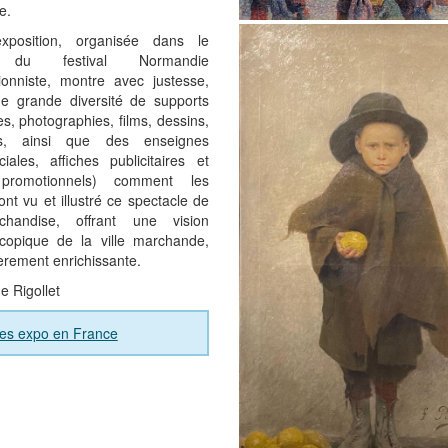
e.
xposition, organisée dans le
 du festival Normandie
ionniste, montre avec justesse,
e grande diversité de supports
es, photographies, films, dessins,
es, ainsi que des enseignes
iales, affiches publicitaires et
 promotionnels) comment les
 ont vu et illustré ce spectacle de
chandise, offrant une vision
scopique de la ville marchande,
ièrement enrichissante.
e Rigollet
ves expo en France