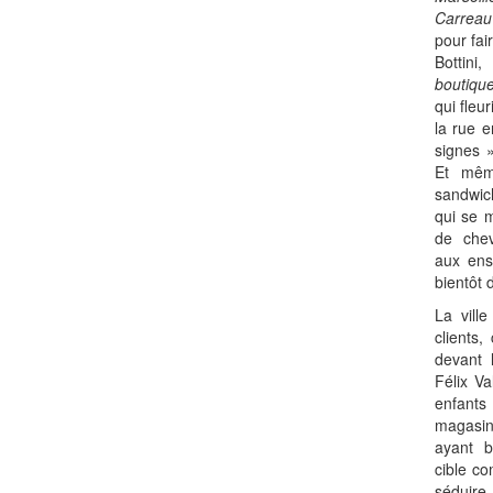
Carreau
pour fai
Bottin
boutiqu
qui fleu
la rue 
signes 
Et mêm
sandwic
qui se m
de chev
aux ense
bientôt 
La vill
clients
devant 
Félix Va
enfants
magasin
ayant b
cible co
séduire