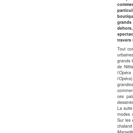
commer
particu
boutiq
grand
dehors
spectac
travers
Tout co
urbaine
grands 
de Nitti
l’Opéra
/
l’Opéra
)
grand
commen
ces pal
dessinés
La suite
modes d
Sur les 
chalan
Marseill