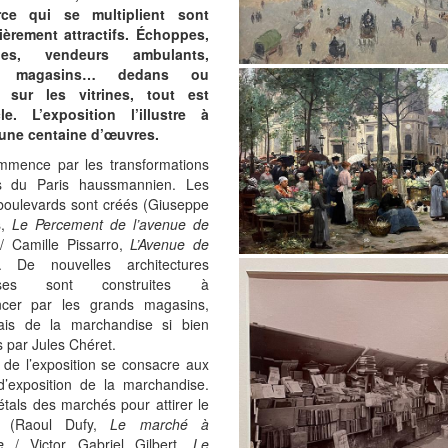
ce qui se multiplient sont
lièrement attractifs. Échoppes,
ues, vendeurs ambulants,
s magasins… dedans ou
, sur les vitrines, tout est
le. L’exposition l’illustre à
 une centaine d’œuvres.
mmence par les transformations
s du Paris haussmannien. Les
boulevards sont créés (Giuseppe
s,
Le Percement de l’avenue de
 Camille Pissarro,
L’Avenue de
. De nouvelles architectures
ioses sont construites à
cer par les grands magasins,
ais de la marchandise si bien
 par Jules Chéret.
 de l’exposition se consacre aux
’exposition de la marchandise.
étals des marchés pour attirer le
d (Raoul Dufy,
Le marché à
e
/ Victor Gabriel Gilbert,
Le