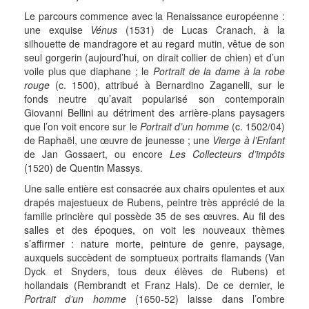
Le parcours commence avec la Renaissance européenne :
une exquise
Vénus
(1531) de Lucas Cranach, à la
silhouette de mandragore et au regard mutin, vêtue de son
seul gorgerin (aujourd’hui, on dirait collier de chien) et d’un
voile plus que diaphane ; le
Portrait de la dame à la robe
rouge
(c. 1500), attribué à Bernardino Zaganelli, sur le
fonds neutre qu’avait popularisé son contemporain
Giovanni Bellini au détriment des arrière-plans paysagers
que l’on voit encore sur le
Portrait d’un homme
(c. 1502/04)
de Raphaël, une œuvre de jeunesse ; une
Vierge à l’Enfant
de Jan Gossaert, ou encore
Les Collecteurs d’impôts
(1520) de Quentin Massys.
Une salle entière est consacrée aux chairs opulentes et aux
drapés majestueux de Rubens, peintre très apprécié de la
famille princière qui possède 35 de ses œuvres. Au fil des
salles et des époques, on voit les nouveaux thèmes
s’affirmer : nature morte, peinture de genre, paysage,
auxquels succèdent de somptueux portraits flamands (Van
Dyck et Snyders, tous deux élèves de Rubens) et
hollandais (Rembrandt et Franz Hals). De ce dernier, le
Portrait d’un homme
(1650-52) laisse dans l’ombre