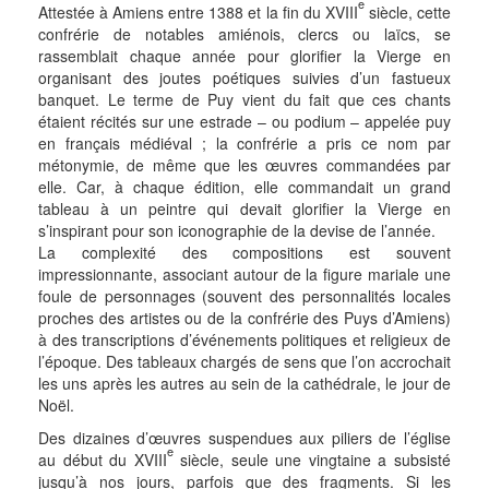
e
Attestée à Amiens entre 1388 et la fin du XVIII
siècle, cette
confrérie de notables amiénois, clercs ou laïcs, se
rassemblait chaque année pour glorifier la Vierge en
organisant des joutes poétiques suivies d’un fastueux
banquet. Le terme de Puy vient du fait que ces chants
étaient récités sur une estrade – ou podium – appelée puy
en français médiéval ; la confrérie a pris ce nom par
métonymie, de même que les œuvres commandées par
elle. Car, à chaque édition, elle commandait un grand
tableau à un peintre qui devait glorifier la Vierge en
s’inspirant pour son iconographie de la devise de l’année.
La complexité des compositions est souvent
impressionnante, associant autour de la figure mariale une
foule de personnages (souvent des personnalités locales
proches des artistes ou de la confrérie des Puys d’Amiens)
à des transcriptions d’événements politiques et religieux de
l’époque. Des tableaux chargés de sens que l’on accrochait
les uns après les autres au sein de la cathédrale, le jour de
Noël.
Des dizaines d’œuvres suspendues aux piliers de l’église
e
au début du XVIII
siècle, seule une vingtaine a subsisté
jusqu’à nos jours, parfois que des fragments. Si les