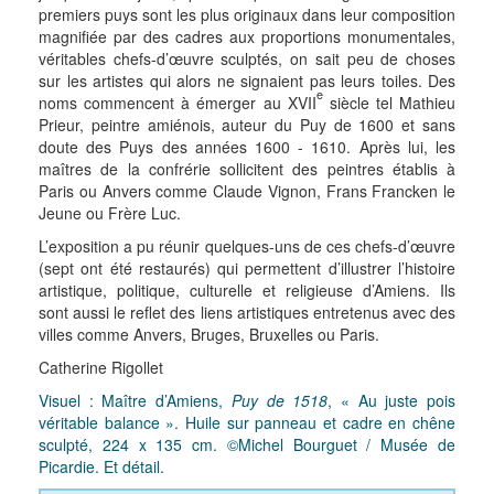
premiers puys sont les plus originaux dans leur composition
magnifiée par des cadres aux proportions monumentales,
véritables chefs-d’œuvre sculptés, on sait peu de choses
sur les artistes qui alors ne signaient pas leurs toiles. Des
e
noms commencent à émerger au XVII
siècle tel Mathieu
Prieur, peintre amiénois, auteur du Puy de 1600 et sans
doute des Puys des années 1600 - 1610. Après lui, les
maîtres de la confrérie sollicitent des peintres établis à
Paris ou Anvers comme Claude Vignon, Frans Francken le
Jeune ou Frère Luc.
L’exposition a pu réunir quelques-uns de ces chefs-d’œuvre
(sept ont été restaurés) qui permettent d’illustrer l’histoire
artistique, politique, culturelle et religieuse d’Amiens. Ils
sont aussi le reflet des liens artistiques entretenus avec des
villes comme Anvers, Bruges, Bruxelles ou Paris.
Catherine Rigollet
Visuel : Maître d’Amiens,
Puy de 1518
, « Au juste pois
véritable balance ». Huile sur panneau et cadre en chêne
sculpté, 224 x 135 cm. ©Michel Bourguet / Musée de
Picardie. Et détail.