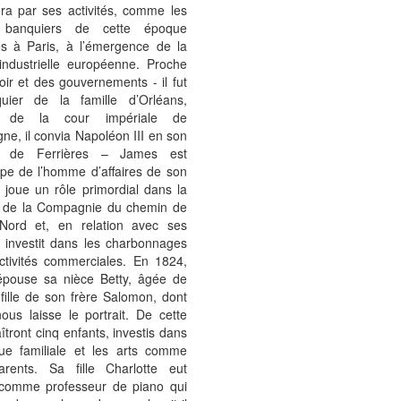
era par ses activités, comme les
 banquiers de cette époque
és à Paris, à l’émergence de la
 industrielle européenne. Proche
ir et des gouvernements - il fut
uier de la famille d’Orléans,
é de la cour impériale de
e, il convia Napoléon III en son
u de Ferrières – James est
ype de l’homme d’affaires de son
Il joue un rôle primordial dans la
n de la Compagnie du chemin de
Nord et, en relation avec ses
il investit dans les charbonnages
activités commerciales. En 1824,
pouse sa nièce Betty, âgée de
fille de son frère Salomon, dont
ous laisse le portrait. De cette
îtront cinq enfants, investis dans
ue familiale et les arts comme
arents. Sa fille Charlotte eut
comme professeur de piano qui