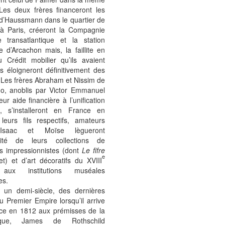
 Les deux frères financeront les
 d’Haussmann dans le quartier de
 à Paris, créeront la Compagnie
e transatlantique et la station
e d’Arcachon mais, la faillite en
 Crédit mobilier qu’ils avaient
s éloigneront définitivement des
. Les frères Abraham et Nissim de
, anoblis par Victor Emmanuel
leur aide financière à l’unification
ne, s’installeront en France en
leurs fils respectifs, amateurs
 Isaac et Moïse lègueront
ralité de leurs collections de
es impressionnistes (dont
Le fifre
e
t) et d’art décoratifs du XVIII
 aux institutions muséales
es.
 un demi-siècle, des dernières
u Premier Empire lorsqu’il arrive
ce en 1812 aux prémisses de la
ique, James de Rothschild