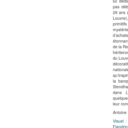
lui déd
pas déb
29 ans
Louvre)
primitif
mystéri
d’achat
étonnan
de la Re
héritero
du Louv
décora
nation
qu’inspir
la ban
Stendh
dans
L
quelque
leur rom
Antoin
Visuel 
Flandri