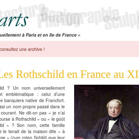
uellement à Paris et en Ile de France »
consultez une archive !
Les Rothschild en France au X
ild ? Un nom universellement
t emblématique : celui d’une
de banquiers native de Francfort.
ussi un nom propre passé dans le
courant. Ne dit-on pas « je n’ai
ourse à Rothschild » ou « le goût
ild » ? Son nom, cette famille
 le tenait de la maison dite « à
uge » (zum roten Schild) que leur