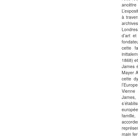
ancêtr
L’exposi
à trave
archiv
Londres
d’art e
fondate
cette f
initial
1868) et
James é
Mayer A
cette d
l’Europ
Vienne 
James
s’éta
europée
famille,
accorde
représe
main fer