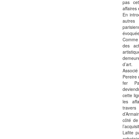
pas cet
affaires 
En intro
autres
parisi
évoquée
Comme 
des ac
artisti
demeure
d’art.
Associé
Pereire
fer Pa
deviend
cette li
les aff
traver
d’Armain
côté de
l’acqui
Lafite 
achetai