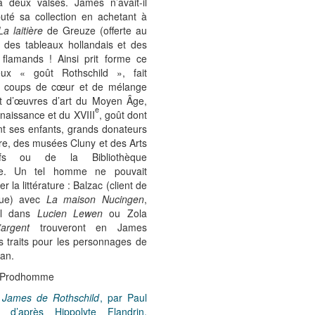
ia deux valses. James n’avait-il
uté sa collection en achetant à
La laitière
de Greuze (offerte au
, des tableaux hollandais et des
s flamands ! Ainsi prit forme ce
eux « goût Rothschild », fait
s coups de cœur et de mélange
t d’œuvres d’art du Moyen Âge,
e
naissance et du XVIII
, goût dont
nt ses enfants, grands donateurs
re, des musées Cluny et des Arts
tifs ou de la Bibliothèque
ale. Un tel homme ne pouvait
er la littérature : Balzac (client de
que) avec
La maison Nucingen
,
al dans
Lucien Lewen
ou Zola
’argent
trouveront en James
s traits pour les personnages de
an.
e Prodhomme
:
James de Rothschild
, par Paul
n d’après Hippolyte Flandrin,