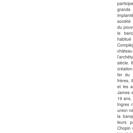
particip
grands
implant
société
du pouvo
le banq
habitu
Compiègn
châtea
l’archét
siècle. 
créatio
fer du 
frères, 
et les 
James é
19 ans, 
Ingres n
union na
la banq
leurs p
Chopin 