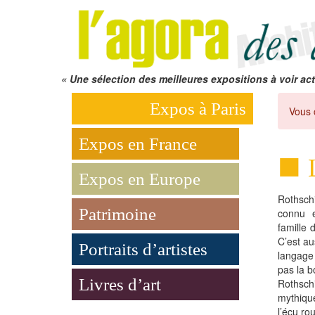
« Une sélection des meilleures expositions à voir act
Expos à Paris
Vous 
Expos en France
Expos en Europe
Rothsch
Patrimoine
connu e
famille 
C’est a
Portraits d’artistes
langage 
pas la b
Livres d’art
Rothsch
mythique
l’écu ro