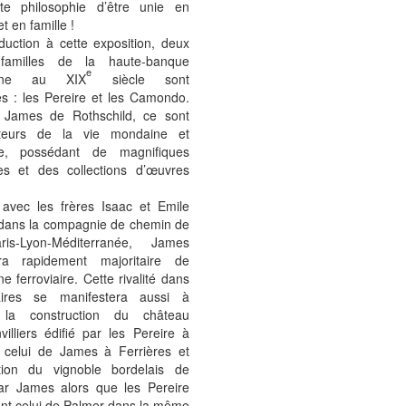
te philosophie d’être unie en
et en famille !
duction à cette exposition, deux
 familles de la haute-banque
e
enne au XIX
siècle sont
s : les Pereire et les Camondo.
James de Rothschild, ce sont
teurs de la vie mondaine et
que, possédant de magnifiques
s et des collections d’œuvres
 avec les frères Isaac et Emile
 dans la compagnie de chemin de
ris-Lyon-Méditerranée, James
ra rapidement majoritaire de
gne ferroviaire. Cette rivalité dans
aires se manifestera aussi à
s la construction du château
villiers édifié par les Pereire à
 celui de James à Ferrières et
sition du vignoble bordelais de
par James alors que les Pereire
ent celui de Palmer dans la même