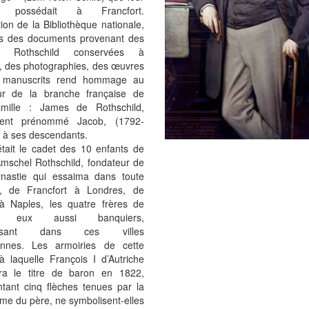
e possédait à Francfort.
tion de la Bibliothèque nationale,
rs des documents provenant des
es Rothschild conservées à
, des photographies, des œuvres
t manuscrits rend hommage au
ur de la branche française de
amille : James de Rothschild,
ement prénommé Jacob, (1792-
 à ses descendants.
tait le cadet des 10 enfants de
mschel Rothschild, fondateur de
ynastie qui essaima dans toute
e, de Francfort à Londres, de
à Naples, les quatre frères de
, eux aussi banquiers,
blissant dans ces villes
nnes. Les armoiries de cette
 à laquelle François I d’Autriche
ra le titre de baron en 1822,
ntant cinq flèches tenues par la
me du père, ne symbolisent-elles