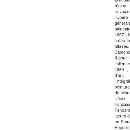
région.
travaux
l’Opéra
général
balnéair
1867 du
créée le
affaires
Camondo
II pour 
italien
1869 ; 
d’art,
l’intég
peintur
de Mane
siècle
français
Pendant
lueurs d
en Fran
Républ