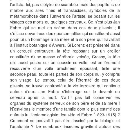
l’artiste. Ici, pas d’élytre de scarabée mais des papillons de
marbre aux ailes fines et translucides, symboles de la
métamorphose dans l’univers de l’artiste, se posant sur les
visages des morts ou quelques cerveaux. Ce n’est plus Jan
Fabre qui se met en scène dans ces deux gisants ; il
s’efface devant ces deux personnalités qui constituent aussi
pour lui un hommage à sa mère et à son père qui travaillait
à l’Institut botanique d’Anvers. Si Lorenz est présenté dans
un cercueil entrouvert, la tête reposant sur un oreiller
constituée d’une masse cérébrale veinée, Crosby, la tête
elle aussi posée sur un coussin cervelle, est entièrement
recouverte d’un voile arachnéen épousant, telle une
seconde peau, toute les parties de son corps nu, y compris
son visage. Le temps, celui de l’éternité de ces deux
gisants, se trouve confronté à la vie terrestre qui continue
autour d’eux. Jan Fabre s’interroge sur le devenir du
cerveau après la mort. N’a-t-il pas fait conserver les
organes du système nerveux de son père et de sa mère !
N’est-il pas le membre d’une famille dont le plus estimé des
enfants fut l’entomologiste Jean-Henri Fabre (1823-1915) ?
Comment ne pouvait-il pas être fasciné par la biologie et
l’anatomie ? De nombreux insectes gravitent autour des