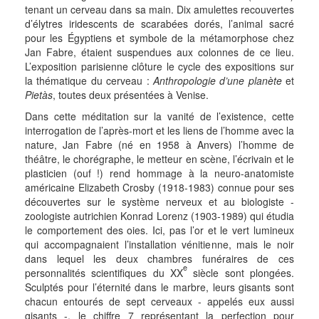
tenant un cerveau dans sa main. Dix amulettes recouvertes
d’élytres iridescents de scarabées dorés, l’animal sacré
pour les Égyptiens et symbole de la métamorphose chez
Jan Fabre, étaient suspendues aux colonnes de ce lieu.
L’exposition parisienne clôture le cycle des expositions sur
la thématique du cerveau :
Anthropologie d’une planète
et
Pietàs
, toutes deux présentées à Venise.
Dans cette méditation sur la vanité de l’existence, cette
interrogation de l’après-mort et les liens de l’homme avec la
nature, Jan Fabre (né en 1958 à Anvers) l’homme de
théâtre, le chorégraphe, le metteur en scène, l’écrivain et le
plasticien (ouf !) rend hommage à la neuro-anatomiste
américaine Elizabeth Crosby (1918-1983) connue pour ses
découvertes sur le système nerveux et au biologiste -
zoologiste autrichien Konrad Lorenz (1903-1989) qui étudia
le comportement des oies. Ici, pas l’or et le vert lumineux
qui accompagnaient l’installation vénitienne, mais le noir
dans lequel les deux chambres funéraires de ces
e
personnalités scientifiques du XX
siècle sont plongées.
Sculptés pour l’éternité dans le marbre, leurs gisants sont
chacun entourés de sept cerveaux - appelés eux aussi
gisants -, le chiffre 7 représentant la perfection pour