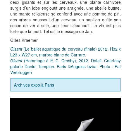
deux gisants et sur les cerveaux, une plante carnivore
surgis d’un lobe engloutit une araignée, une abeille butine,
une mante religieuse se confond avec une pomme de pin,
des arbres poussent d’un cerveau, un papillon quitte son
cocon de ver à soie, une fleur s’épanouit. La vie est plus
forte que la mort. Tel est le message de Jan.
Gilles Kraemer
Gisant
(Le ballet aquatique du cerveau (finale) 2012. H32 x
L23 x W27 cm, marbre blanc de Carrare.
Gisant
(Hommage à E. C. Crosby), 2012. Détail. Courtesy
galerie Daniel Templon. Paris ©Angelos bvba. Photo : Pat
Verbruggen
Archives expo à Paris