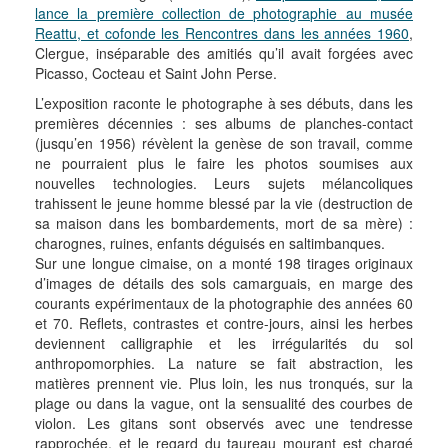
lance la première collection de photographie au musée
Reattu, et cofonde les Rencontres dans les années 1960
,
Clergue, inséparable des amitiés qu’il avait forgées avec
Picasso, Cocteau et Saint John Perse.
L’exposition raconte le photographe à ses débuts, dans les
premières décennies : ses albums de planches-contact
(jusqu’en 1956) révèlent la genèse de son travail, comme
ne pourraient plus le faire les photos soumises aux
nouvelles technologies. Leurs sujets mélancoliques
trahissent le jeune homme blessé par la vie (destruction de
sa maison dans les bombardements, mort de sa mère) :
charognes, ruines, enfants déguisés en saltimbanques.
Sur une longue cimaise, on a monté 198 tirages originaux
d’images de détails des sols camarguais, en marge des
courants expérimentaux de la photographie des années 60
et 70. Reflets, contrastes et contre-jours, ainsi les herbes
deviennent calligraphie et les irrégularités du sol
anthropomorphies. La nature se fait abstraction, les
matières prennent vie. Plus loin, les nus tronqués, sur la
plage ou dans la vague, ont la sensualité des courbes de
violon. Les gitans sont observés avec une tendresse
rapprochée, et le regard du taureau mourant est chargé